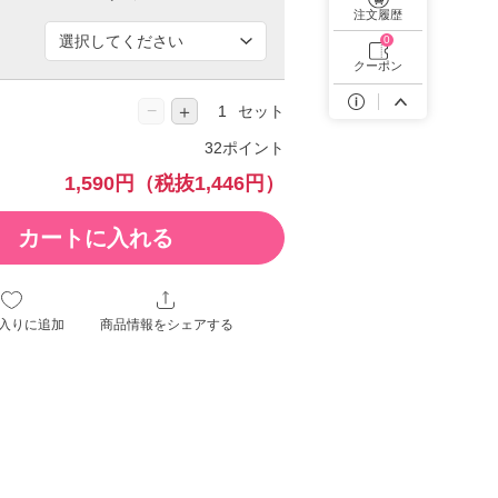
遠近両用カラコン 1day商品一覧を見る
注文履歴
0
クーポン
−
＋
セット
32ポイント
1,590円
（税抜1,446円）
カートに入れる
入りに追加
商品情報をシェアする