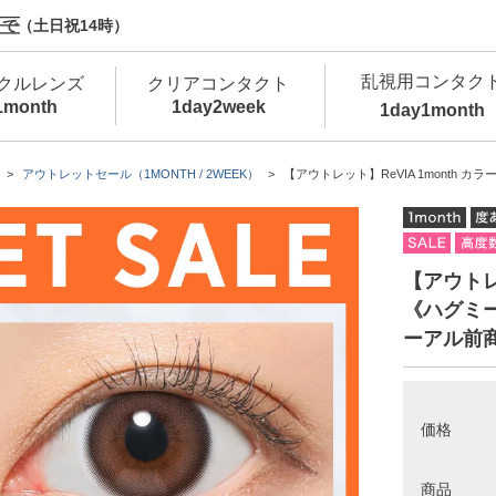
で（土日祝14時）
乱視用コンタク
クルレンズ
クリアコンタクト
1month
1day
2week
1day
1month
新商品
新商品
新商品
新商品
新商品
高含水
低
アウトレットセール（1MONTH / 2WEEK）
【アウトレット】ReVIA 1month カ
新商品
新商品
【アウトレッ
《ハグミー
ーアル前
新商品
価格
カラコン・サークルレンズ 1day 商品一覧を
カ
クリアコンタクトレンズ 1day 商品一覧を
カ
商品