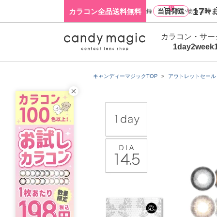
0
17
カラコン全品送料無料
当日発送
時ま
ログイン・新規会員登録
買い物カゴ
カラコン・サー
1day
2week
キャンディーマジックTOP
アウトレットセール