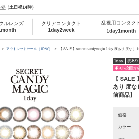
で（土日祝14時）
乱視用コンタク
クルレンズ
クリアコンタクト
1month
1day
2week
1day
1month
新商品
新商品
新商品
新商品
新商品
高含水
低
アウトレットセール（1DAY）
【 SALE 】secret candymagic 1day 度あり 度なし
新商品
新商品
【 SALE 】
あり 度な
前商品】
新商品
価格
カラー
カラコン・サークルレンズ 1day 商品一覧を
カ
クリアコンタクトレンズ 1day 商品一覧を
カ