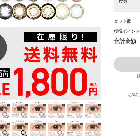
度数
セット数
獲得ポイント
合計金額
販
お気に