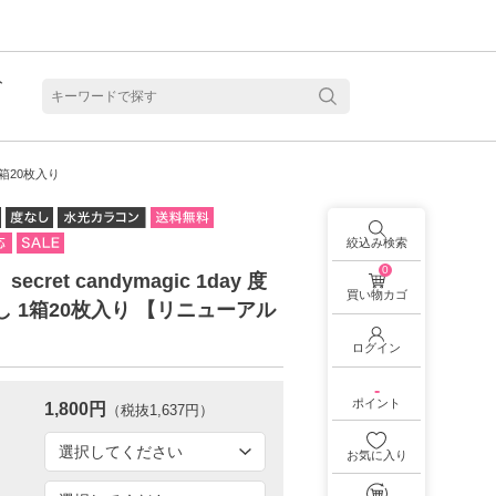
ト
含水
 1箱20枚入り
絞込み検索
0
secret candymagic 1day 度
買い物カゴ
し 1箱20枚入り 【リニューアル
ログイン
-
ポイント
1,800円
（税抜1,637円）
お気に入り
見る
乱視用カラコン 1month商品一覧を見る
乱視用カラコン 1day商品一覧を見る
乱視用カラコン 1day商品一覧を見る
ラコン・サークルレンズ 2week商品一覧を見る
クリアコンタクトレンズ 2week 商品一覧を見る
見る
乱視用カラコン 1day商品一覧を見る
ラコン・サークルレンズ 1month商品一覧を見る