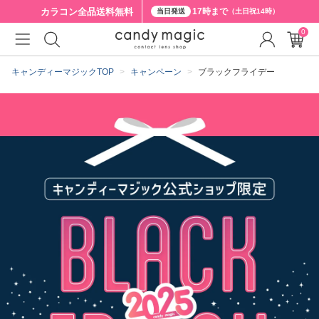
カラコン全品
送料無料
17時まで
当日発送
（土日祝14時）
0
キャンディーマジックTOP
キャンペーン
ブラックフライデー