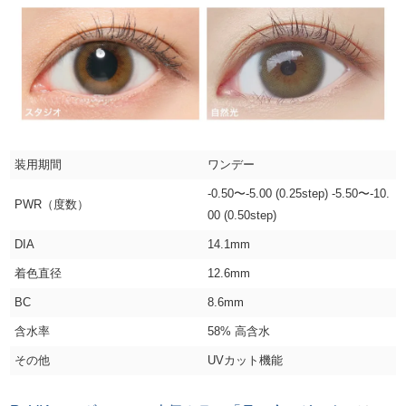
装用期間
ワンデー
-0.50〜-5.00 (0.25step) -5.50〜-10.
PWR（度数）
00 (0.50step)
DIA
14.1mm
着色直径
12.6mm
BC
8.6mm
含水率
58% 高含水
その他
UVカット機能