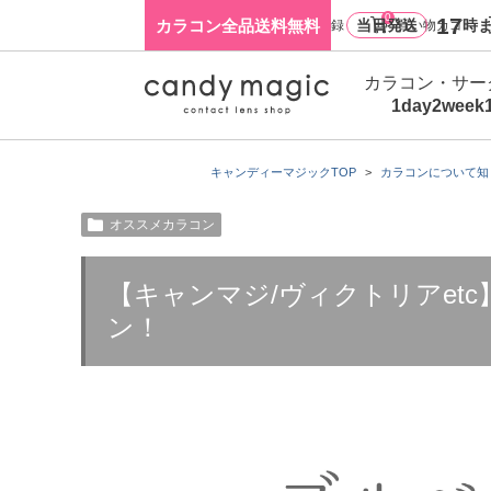
0
17
カラコン全品送料無料
当日発送
時ま
ログイン・新規会員登録
買い物カゴ
カラコン・サー
1day
2week
キャンディーマジックTOP
カラコンについて知
オススメカラコン
【キャンマジ/ヴィクトリアet
ン！