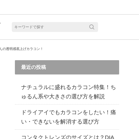
ト
含水
さんの透明感底上げカラコン！
最近の投稿
ナチュラルに盛れるカラコン特集！ち
ゅるん系や大きさの選び方を解説
ドライアイでもカラコンをしたい！痛
い・できないを解消する選び方
見る
乱視用カラコン 1month商品一覧を見る
乱視用カラコン 1day商品一覧を見る
乱視用カラコン 1day商品一覧を見る
ラコン・サークルレンズ 2week商品一覧を見る
クリアコンタクトレンズ 2week 商品一覧を見る
見る
乱視用カラコン 1day商品一覧を見る
ラコン・サークルレンズ 1month商品一覧を見る
コンタクトレンズのサイズとは？DIA