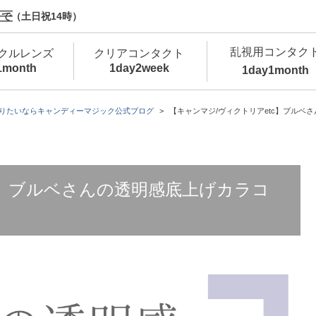
で（土日祝14時）
乱視用コンタク
クルレンズ
クリアコンタクト
1month
1day
2week
1day
1month
新商品
新商品
新商品
新商品
新商品
高含水
低
りたいならキャンディーマジック公式ブログ
【キャンマジ/ヴィクトリアetc】ブルベ
新商品
新商品
c】ブルベさんの透明感底上げカラコ
新商品
カラコン・サークルレンズ 1day 商品一覧を
カ
クリアコンタクトレンズ 1day 商品一覧を
カ