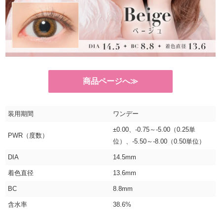
商品ページへ≫
装用期間
ワンデー
±0.00、-0.75～-5.00（0.25単
PWR（度数）
位）、-5.50～-8.00（0.50単位）
DIA
14.5mm
着色直径
13.6mm
BC
8.8mm
含水率
38.6%