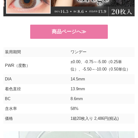
商品ページへ≫
装用期間
ワンデー
±0.00、-0.75～-5.00（0.25単
PWR（度数）
位）、-5.50～-10.00（0.50単位）
DIA
14.5mm
着色直径
13.9mm
BC
8.6mm
含水率
58%
価格
1箱20枚入り 2,486円(税込)