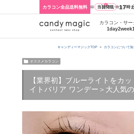
0
17
カラコン全品送料無料
当日発送
時ま
ログイン・新規会員登録
買い物カゴ
カラコン・サー
1day
2week
キャンディーマジックTOP
カラコンについて知
オススメカラコン
【業界初】ブルーライトをカッ
イトバリア ワンデー＞大人気の