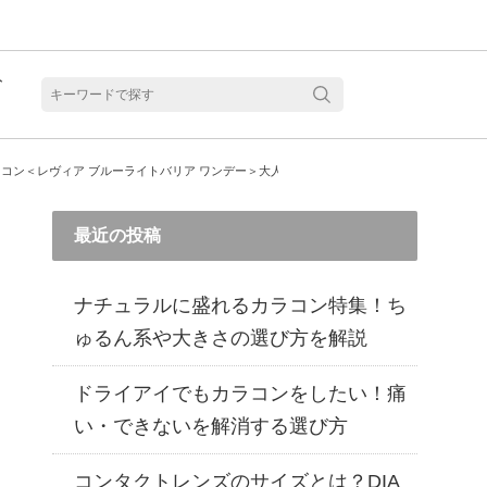
ト
含水
コン＜レヴィア ブルーライトバリア ワンデー＞大人気の新4色をレポ
最近の投稿
ナチュラルに盛れるカラコン特集！ち
ゅるん系や大きさの選び方を解説
ドライアイでもカラコンをしたい！痛
い・できないを解消する選び方
見る
乱視用カラコン 1month商品一覧を見る
乱視用カラコン 1day商品一覧を見る
乱視用カラコン 1day商品一覧を見る
ラコン・サークルレンズ 2week商品一覧を見る
クリアコンタクトレンズ 2week 商品一覧を見る
見る
乱視用カラコン 1day商品一覧を見る
ラコン・サークルレンズ 1month商品一覧を見る
コンタクトレンズのサイズとは？DIA