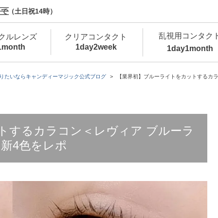
で（土日祝14時）
乱視用コンタク
クルレンズ
クリアコンタクト
1month
1day
2week
1day
1month
新商品
新商品
新商品
新商品
新商品
高含水
低
りたいならキャンディーマジック公式ブログ
【業界初】ブルーライトをカットするカラ
新商品
新商品
トするカラコン＜レヴィア ブルーラ
新4色をレポ
新商品
カラコン・サークルレンズ 1day 商品一覧を
カ
クリアコンタクトレンズ 1day 商品一覧を
カ