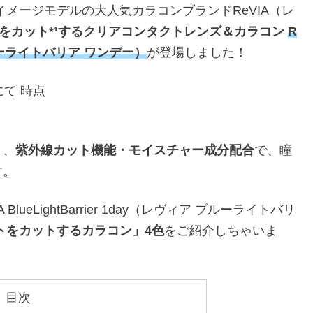
がイメージモデルの大人気カラコンブランドReVIA（レ
トをカット*¹するクリアコンタクトレンズ＆カラコン
R
ア ブルーライトバリア ワンデー）
が登場しました！
にて 時点
く、
紫外線カット機能・モイスチャー成分配合
で、瞳
す。
eLightBarrier 1day（レヴィア ブルーライトバリ
トをカットするカラコン」4色
をご紹介しちゃいま
目次