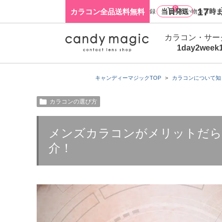
0
17
カラコン全品送料無料
当日発送
時ま
ログイン・新規会員登録
買い物カゴ
カラコン・サー
1day
2week
キャンディーマジックTOP
カラコンについて知
カラコンの選び方
メンズカラコンがメリットだら
介！