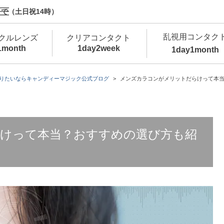
で（土日祝14時）
乱視用コンタク
クルレンズ
クリアコンタクト
1month
1day
2week
1day
1month
新商品
新商品
新商品
新商品
新商品
高含水
低
りたいならキャンディーマジック公式ブログ
メンズカラコンがメリットだらけって本
新商品
新商品
けって本当？おすすめの選び方も紹
新商品
カラコン・サークルレンズ 1day 商品一覧を
カ
クリアコンタクトレンズ 1day 商品一覧を
カ