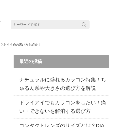
ト
含水
当？おすすめの選び方も紹介！
最近の投稿
ナチュラルに盛れるカラコン特集！ち
ゅるん系や大きさの選び方を解説
ドライアイでもカラコンをしたい！痛
い・できないを解消する選び方
見る
乱視用カラコン 1month商品一覧を見る
乱視用カラコン 1day商品一覧を見る
乱視用カラコン 1day商品一覧を見る
ラコン・サークルレンズ 2week商品一覧を見る
クリアコンタクトレンズ 2week 商品一覧を見る
見る
乱視用カラコン 1day商品一覧を見る
ラコン・サークルレンズ 1month商品一覧を見る
コンタクトレンズのサイズとは？DIA