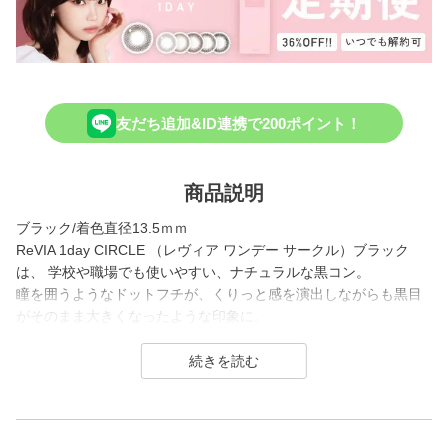
友だち追加&ID連携で200ポイント！
商品説明
ブラック/着色直径13.5ｍｍ
ReVIA 1day CIRCLE （レヴィア ワンデー サークル）ブラック
は、 学校や職場でも使いやすい、ナチュラルな黒コン。
瞳を囲うようなドットフチが、くりっと感を演出しながらも黒目
がそのまま大きくなったような印象に。
ナチュラルながらしっかり盛れるのも魅力のレンズです。
1day（ワンデー）／1month（ワンマンス）／CLEAR（クリア）
／Blue Light Barrier（ブルーライトバリア）／TORIC（トーリッ
ク） といった幅広いシリーズを展開しており、その中でもカラー