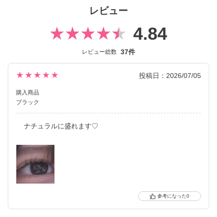
コンタクトレンズには、“大人美的サイズ”の、大きすぎず小さすぎ
レビュー
ない絶妙なレンズサイズを採用することでナチュラルでありなが
らも印象的な瞳を演出します。
4.84
2026年には、ブランド誕生から10周年を迎えるにあたり、新イメ
37件
レビュー総数
ージモデルに KIM CHAEWON（キム・チェウォン）さんが就任
し、イメージを一新しました。
新シリーズとして、CLEAR 2week（クリアツーウィーク）／CLE
★★★★★
投稿日：2026/07/05
AR TORIC（クリアトーリック）も誕生し、さらに充実したライ
購入商品
ンナップに。
ブラック
裸眼風のナチュラルデザインから、さりげなく盛れるタイプ、普
段使いに最適なサークルレンズ、クリアコンタクトレンズまで、
ナチュラルに盛れます♡
豊富なバリエーションで多くの方々の瞳に寄り添い続けていま
す。
0