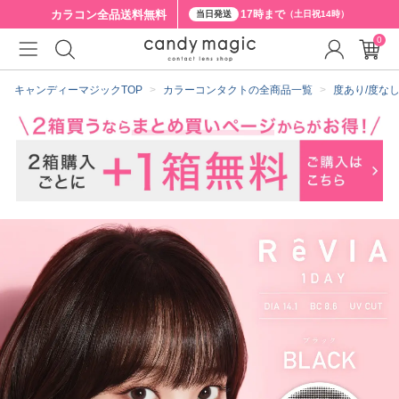
カラコン全品
送料無料
17時まで
当日発送
（土日祝14時）
0
クーポン詳細
キャンディーマジックTOP
カラーコンタクトの全商品一覧
度あり/度な