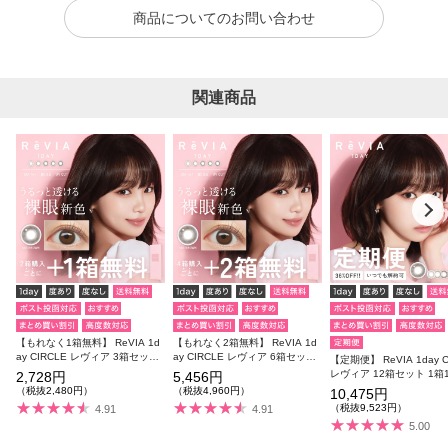
商品についてのお問い合わせ
関連商品
【もれなく1箱無料】 ReVIA 1d
【もれなく2箱無料】 ReVIA 1d
ay CIRCLE レヴィア 3箱セット
ay CIRCLE レヴィア 6箱セット
【定期便】 ReVIA 1day C
1箱10枚入り 合計30枚
1箱10枚入り 合計60枚
レヴィア 12箱セット 1箱
2,728円
5,456円
り 合計120枚
（税抜2,480円）
（税抜4,960円）
10,475円
（税抜9,523円）
4.91
4.91
5.00