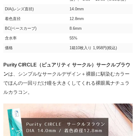
DIA(レンズ直径)
14.0mm
着色直径
12.8mm
BC(ベースカーブ)
8.6mm
含水率
55%
価格
1箱10枚入り 1,958円(税込)
Purity CIRCLE（ピュアリティ サークル）サークルブラウ
ン
は、シンプルなサークルデザイン＋裸眼に馴染むカラー
でほんの一回りだけ瞳を大きくしてくれる裸眼風ナチュラ
ルカラコン。