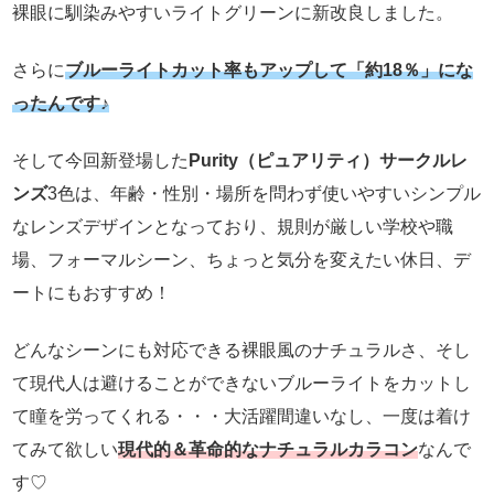
裸眼に馴染みやすいライトグリーンに新改良しました。
さらに
ブルーライトカット率もアップして「約18％」にな
ったんです♪
そして今回新登場した
Purity（ピュアリティ）サークルレ
ンズ
3色は、年齢・性別・場所を問わず使いやすいシンプル
なレンズデザインとなっており、規則が厳しい学校や職
場、フォーマルシーン、ちょっと気分を変えたい休日、デ
ートにもおすすめ！
どんなシーンにも対応できる裸眼風のナチュラルさ、そし
て現代人は避けることができないブルーライトをカットし
て瞳を労ってくれる・・・大活躍間違いなし、一度は着け
てみて欲しい
現代的＆革命的なナチュラルカラコン
なんで
す♡