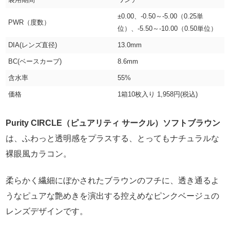
±0.00、-0.50～-5.00（0.25単
PWR（度数）
位）、-5.50～-10.00（0.50単位）
DIA(レンズ直径)
13.0mm
BC(ベースカーブ)
8.6mm
含水率
55%
価格
1箱10枚入り 1,958円(税込)
Purity CIRCLE（ピュアリティ サークル）ソフトブラウン
は、ふわっと透明感をプラスする、とってもナチュラルな
裸眼風カラコン。
柔らかく繊細にぼかされたブラウンのフチに、透き通るよ
うなピュアな艶めきを演出する控えめなピンクベージュの
レンズデザインです。