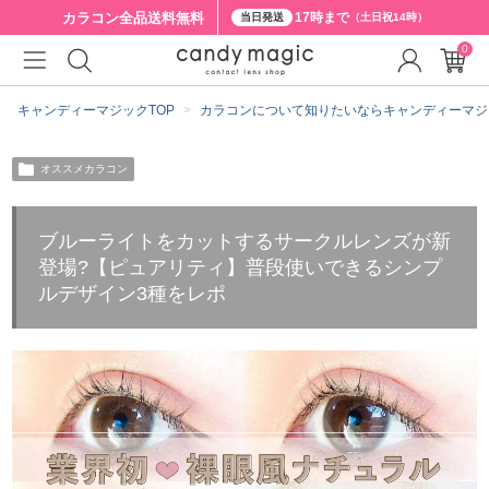
カラコン全品
送料無料
17時まで
当日発送
（土日祝14時）
0
キャンディーマジックTOP
カラコンについて知りたいならキャンディーマジ
オススメカラコン
ブルーライトをカットするサークルレンズが新
登場?【ピュアリティ】普段使いできるシンプ
ルデザイン3種をレポ