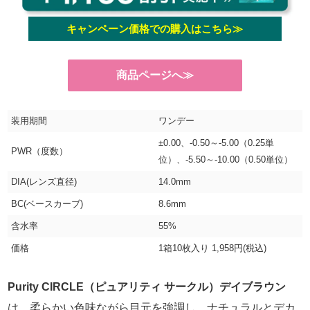
キャンペーン価格での購入はこちら≫
商品ページへ≫
装用期間
ワンデー
±0.00、-0.50～-5.00（0.25単
PWR（度数）
位）、-5.50～-10.00（0.50単位）
DIA(レンズ直径)
14.0mm
BC(ベースカーブ)
8.6mm
含水率
55%
価格
1箱10枚入り 1,958円(税込)
Purity CIRCLE（ピュアリティ サークル）デイブラウン
は、柔らかい色味ながら目元を強調し、ナチュラルとデカ