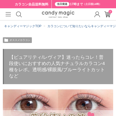
カラコン全品
送料無料
17時まで
当日発送
（土日祝14時）
0
キャンディーマジックTOP
カラコンについて知りたいならキャンディーマジ
オススメカラコン
【ピュアリティ/レヴィア】迷ったらコレ！普
段使いにおすすめの人気ナチュラルカラコン4
種をレポ。透明感/裸眼風/ブルーライトカット
など