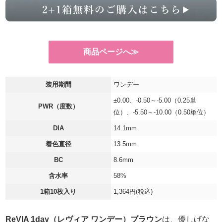
商品ページへ≫
装用期間
ワンデー
±0.00、-0.50～-5.00（0.25単
PWR（度数）
位）、-5.50～-10.00（0.50単位）
DIA
14.1mm
着色直径
13.5mm
BC
8.6mm
含水率
58%
1箱10枚入り
1,364円(税込)
ReVIA 1day（レヴィア ワンデー）ブラウン
は、優しげな