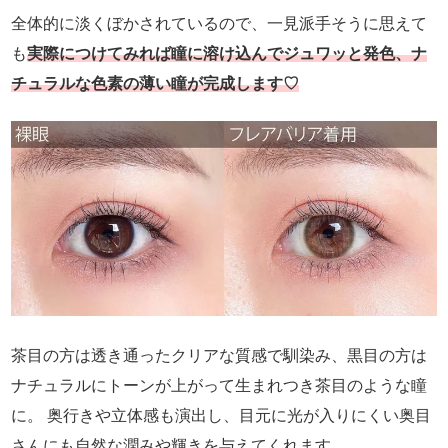
全体的に淡くぼかされているので、一見派手そうに思えて
も
実際につけてみれば瞳に溶け込んでジュワッと発色、ナ
チュラルな色素の薄い瞳が完成します♡
茶目の方は透き通ったクリアな質感で馴染み、黒目の方は
ナチュラルにトーンが上がって生まれつき茶目のような瞳
に。 奥行きや立体感も演出し、目元に光が入りにくい奥目
さんにも自然な潤みや輝きを与えてくれます。