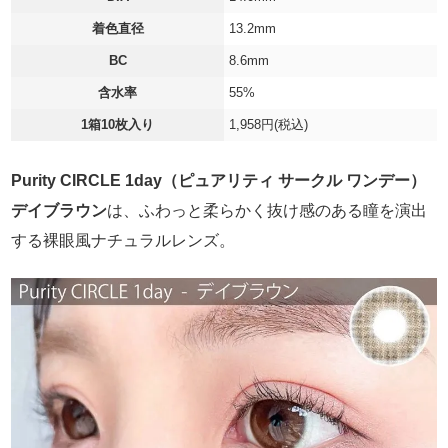
着色直径
13.2mm
BC
8.6mm
含水率
55%
1箱10枚入り
1,958円(税込)
Purity CIRCLE 1day（ピュアリティ サークル ワンデー）
デイブラウン
は、ふわっと柔らかく抜け感のある瞳を演出
する裸眼風ナチュラルレンズ。