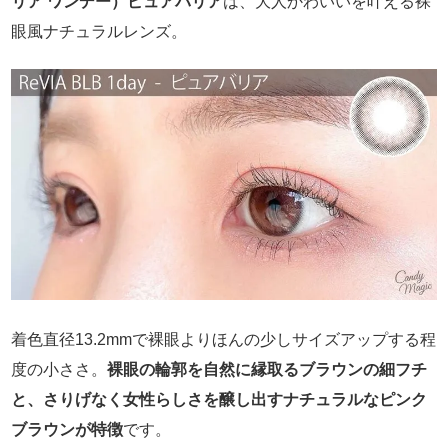
リア ワンデー）ピュアバリア
は、大人かわいいを叶える裸
眼風ナチュラルレンズ。
着色直径13.2mmで裸眼よりほんの少しサイズアップする程
度の小ささ。
裸眼の輪郭を自然に縁取るブラウンの細フチ
と、さりげなく女性らしさを醸し出すナチュラルなピンク
ブラウンが特徴
です。