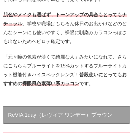
肌色やメイクも選ばず、トーンアップの具合もとってもナ
チュラル
。学校や職場はもちろん休日のお出かけなどのど
んなシーンにも使いやすく、裸眼に馴染みカラコンっぽさ
も出ないためヘビロテ確定です。
「元々瞳の色素が薄くて綺麗な人」みたいになれて、さら
にこちらもブルーライトを15%カットするブルーライトカ
ット機能付きハイスペックレンズ！
普段使いにとってもお
すすめの
裸眼風色素薄い系カラコン
です。
ReVIA 1day（レヴィア ワンデー）ブラウン