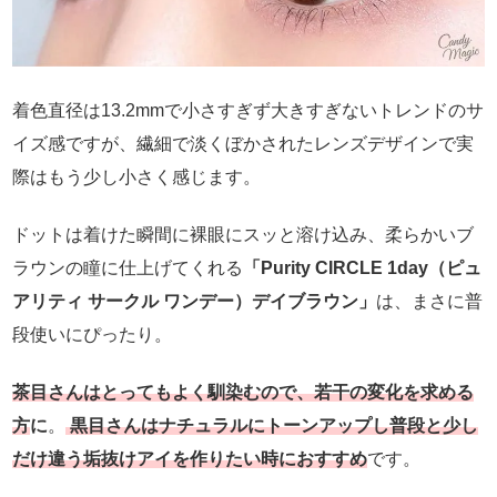
着色直径は13.2mmで小さすぎず大きすぎないトレンドのサ
イズ感ですが、繊細で淡くぼかされたレンズデザインで実
際はもう少し小さく感じます。
ドットは着けた瞬間に裸眼にスッと溶け込み、柔らかいブ
ラウンの瞳に仕上げてくれる
「Purity CIRCLE 1day（ピュ
アリティ サークル ワンデー）デイブラウン」
は、まさに普
段使いにぴったり。
茶目さんはとってもよく馴染むので、若干の変化を求める
方
に
。
黒目さんはナチュラルにトーンアップし普段と少し
だけ違う垢抜けアイを作りたい時におすすめ
です。