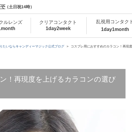
で（土日祝14時）
乱視用コンタク
クルレンズ
クリアコンタクト
1month
1day
2week
1day
1month
新商品
新商品
新商品
新商品
新商品
高含水
低
りたいならキャンディーマジック公式ブログ
コスプレ用におすすめのカラコン！再現
新商品
新商品
ン！再現度を上げるカラコンの選び
新商品
カラコン・サークルレンズ 1day 商品一覧を
カ
クリアコンタクトレンズ 1day 商品一覧を
カ