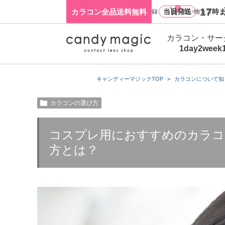
0
17
カラコン全品送料無料
当日発送
時ま
ログイン・新規会員登録
買い物カゴ
カラコン・サー
1day
2week
キャンディーマジックTOP
カラコンについて知
カラコンの選び方
コスプレ用におすすめのカラコ
方とは？