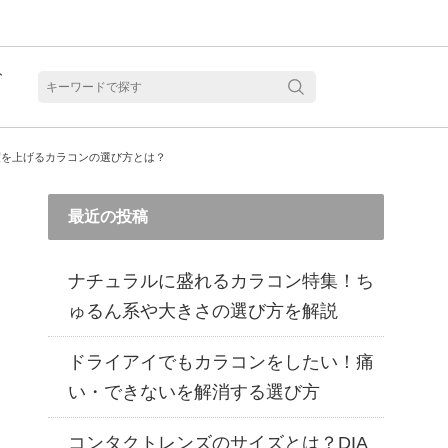
ト
含水
度を上げるカラコンの選び方とは？
最近の投稿
ナチュラルに盛れるカラコン特集！ち
ゅるん系や大きさの選び方を解説
ドライアイでもカラコンをしたい！痛
い・できないを解消する選び方
見る
乱視用カラコン 1month商品一覧を見る
乱視用カラコン 1day商品一覧を見る
乱視用カラコン 1day商品一覧を見る
ラコン・サークルレンズ 2week商品一覧を見る
クリアコンタクトレンズ 2week 商品一覧を見る
見る
乱視用カラコン 1day商品一覧を見る
ラコン・サークルレンズ 1month商品一覧を見る
コンタクトレンズのサイズとは？DIA