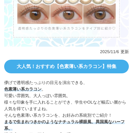
2025/11/6
更新
大人気！おすすめ【色素薄い系カラコン】特集
儚げで透明感たっぷりの目元を演出できる、
色素薄い系カラコン
。
可愛い雰囲気、大人っぽい雰囲気、
様々な印象を手に入れることができ、学生やOLなど幅広い層から
人気を得ていますよね。
そんな色素薄い系カラコンを、お好みの系統別でご紹介！
まるで生まれつきかのようなナチュラル裸眼風、異国風なハーフ
系、