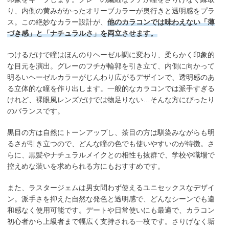
り、内側の黄みがかったオリーブカラーが奥行きと透明感をプラ
ス。この絶妙なカラー設計が、
他のカラコンでは味わえない「薄
づき感」と「ナチュラルさ」を両立させます。
つけるだけで瞳はほんのりヘーゼル調に変わり、柔らかく印象的
な目元を演出。グレーのフチが輪郭を引き立て、内側に向かって
明るいヘーゼルカラーがじんわり広がるデザインで、透明感のあ
る立体的な瞳を作り出します。一般的なカラコンでは派手すぎる
けれど、裸眼風レンズだけでは物足りない…そんな方にぴったり
のバランスです。
黒目の方は自然にトーンアップし、茶目の方は馴染みながらも明
るさが引き立つので、どんな瞳の色でも使いやすいのが特徴。さ
らに、黒髪やナチュラルメイクとの相性も抜群で、学校や職場で
控えめな装いを求められる方にもおすすめです。
また、ラスタージェムは男女問わず使えるユニセックスなデザイ
ン。派手さを抑えた自然な発色と透明感で、どんなシーンでも違
和感なく使用可能です。デートや日常使いにも最適で、カラコン
初心者から上級者まで幅広く支持される一枚です。さりげなく垢