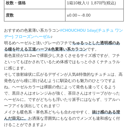
枚数・価格
1箱10枚入り 1,870円(税込)
度数
±0.00～-8.00
おすすめの色素薄い系カラコン
#CHOUCHOU 1day(チュチュ ワン
デー) フローズンヘーゼル
♪
明るめヘーゼルと淡いグレーのフチで
ちゅるっとした透明感のあ
る瞳を叶える王道ハーフ&色素薄い系カラコン
です。
着色直径が13.2㎜で裸眼少し大きくさせるサイズ感ですが、フチ
といってもぼかされているため体感ではもっと小さくナチュラル
に感じます。
そして放射線状に広がるデザインが人気&特徴的なチュチュは、高
発色ながら瞳に溶け込むように馴染むのも魅力のひとつですよ
ね。ヘーゼルカラーは裸眼の色によって発色も違ってくるよう
で、黒目さんはオレンジみが強く、茶目さんはオリーブがかった
ヘーゼルに。ですがどちらも浮いたり派手にはならず、リアルハ
ーフアイを演出してくれます♡
メイクも暖色系・寒色系どちらも合わせやすく、
抜け感のある澄
んだ目元に。
お洒落な雰囲気にもなるのでメンズも違和感なく付
けることができますよ♪