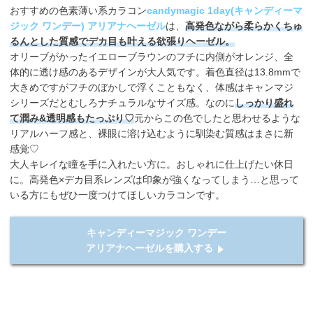
おすすめの色素薄い系カラコン
candymagic 1day(キャンディーマ
ジック ワンデー) アリアナヘーゼル
は、
高発色ながら柔らかくちゅ
るんとした質感でデカ目も叶える欲張りヘーゼル。
オリーブがかったイエローブラウンのフチに内側がオレンジ、全
体的に透け感のあるデザインが大人気です。着色直径は13.8mmで
大きめですがフチのぼかしで浮くこともなく、体感はキャンマジ
シリーズだとむしろナチュラルなサイズ感。なのに
しっかり盛れ
て潤み&透明感もたっぷり♡
元からこの色でしたと思わせるような
リアルハーフ感と、裸眼に溶け込むように馴染む質感はまさに新
感覚♡
大人キレイな瞳を手に入れたい方に。おしゃれに仕上げたい休日
に。高発色×デカ目系レンズは印象が強くなってしまう…と思って
いる方にもぜひ一度つけてほしいカラコンです。
キャンディーマジック ワンデー
アリアナヘーゼルを購入する