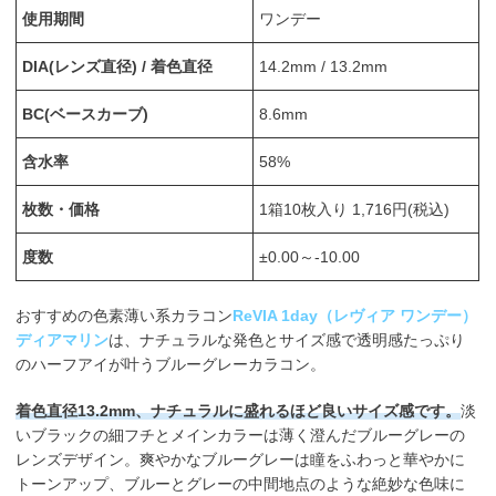
使用期間
ワンデー
DIA(レンズ直径) / 着色直径
14.2mm / 13.2mm
BC(ベースカーブ)
8.6mm
含水率
58%
枚数・価格
1箱10枚入り 1,716円(税込)
度数
±0.00～-10.00
おすすめの色素薄い系カラコン
ReVIA 1day（レヴィア ワンデー）
ディアマリン
は、ナチュラルな発色とサイズ感で透明感たっぷり
のハーフアイが叶うブルーグレーカラコン。
着色直径13.2mm、ナチュラルに盛れるほど良いサイズ感です。
淡
いブラックの細フチとメインカラーは薄く澄んだブルーグレーの
レンズデザイン。爽やかなブルーグレーは瞳をふわっと華やかに
トーンアップ、ブルーとグレーの中間地点のような絶妙な色味に