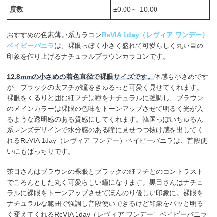
度数
±0.00～-10.00
おすすめの色素薄い系カラコン
ReVIA 1day（レヴィア ワンデー）
ベイビーバニラ
は、裸眼っぽく小さく盛れて可愛らしく丸い目の
印象を作り上げるナチュラルブラウンカラコンです。
12.8mmの小さめの着色直径で裸眼サイズです。
体感も小さめです
が、ブラックの太フチが瞳をきゅるっと可愛く見せてくれます。
裸眼をくるりと囲む細フチは瞳をナチュラルに強調し、ブラウン
のメインカラーは裸眼の色味をトーンアップさせて明るく光が入
るような透明感のある質感にしてくれます。韓国っぽいちゅるん
系レンズデザインで水分感のある瞳に見せつつ抜け感を出してく
れるReVIA 1day（レヴィア ワンデー）ベイビーバニラは、普段使
いにもばっちりです。
茶目さんはブラウンの裸眼とブラックの細フチとのコントラスト
でころんとした丸く可愛らしい瞳になります。黒目さんはナチュ
ラルに裸眼をトーンアップさせてほんのり優しい印象に。裸眼を
ナチュラルな範囲で強調し普段使いできるけど印象をパッと明る
く変えてくれるReVIA 1day（レヴィア ワンデー）ベイビーバニラ