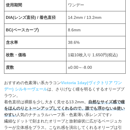
使用期間
ワンデー
DIA(レンズ直径) / 着色直径
14.2mm / 13.2mm
BC(ベースカーブ)
8.6mm
含水率
38.6%
枚数・価格
1箱10枚入り 1,650円(税込)
度数
±0.00～-8.00
おすすめの色素薄い系カラコン
Victoria 1day(ヴィクトリア ワン
デー) シルキーヴェール
は、さりげなく瞳を明るくするオリーブブ
ラウン。
着色直径は裸眼を少し大きく見せる13.2mm。
自然なサイズ感で瞳
をほんのりとトーンアップしてくれるので、誰でも浮かない&使い
やすい
人気のナチュラルハーフ系・色素薄い系レンズです♪
繊細なドットで刻まれたオリーブと放射線状に広がるベージュカ
ラーが立体感をプラス。こなれ感を演出してくれるオリーブは引