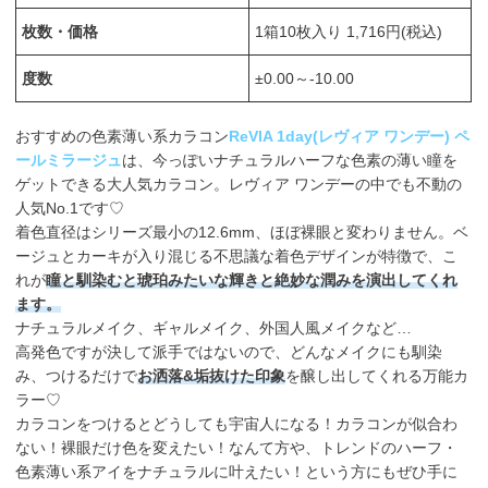
枚数・価格
1箱10枚入り 1,716円(税込)
度数
±0.00～-10.00
おすすめの色素薄い系カラコン
ReVIA 1day(レヴィア ワンデー) ペ
ールミラージュ
は、今っぽいナチュラルハーフな色素の薄い瞳を
ゲットできる大人気カラコン。レヴィア ワンデーの中でも不動の
人気No.1です♡
着色直径はシリーズ最小の12.6mm、ほぼ裸眼と変わりません。ベ
ージュとカーキが入り混じる不思議な着色デザインが特徴で、こ
れが
瞳と馴染むと琥珀みたいな輝きと絶妙な潤みを演出してくれ
ます。
ナチュラルメイク、ギャルメイク、外国人風メイクなど…
高発色ですが決して派手ではないので、どんなメイクにも馴染
み、つけるだけで
お洒落&垢抜けた印象
を醸し出してくれる万能カ
ラー♡
カラコンをつけるとどうしても宇宙人になる！カラコンが似合わ
ない！裸眼だけ色を変えたい！なんて方や、トレンドのハーフ・
色素薄い系アイをナチュラルに叶えたい！という方にもぜひ手に