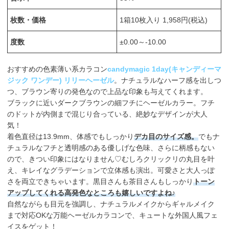
枚数・価格
1箱10枚入り 1,958円(税込)
度数
±0.00～-10.00
おすすめの色素薄い系カラコン
candymagic 1day(キャンディーマ
ジック ワンデー) リリーヘーゼル
。ナチュラルなハーフ感を出しつ
つ、ブラウン寄りの発色なので上品な印象も与えてくれます。
ブラックに近いダークブラウンの細フチにヘーゼルカラー。フチ
のドットが内側まで混じり合っている、絶妙なデザインが大人
気！
着色直径は13.9mm、体感でもしっかり
デカ目のサイズ感。
でもナ
チュラルなフチと透明感のある優しげな色味、さらに柄感もない
ので、きつい印象にはなりません♡むしろクリックリの丸目を叶
え、キレイなグラデーションで立体感も演出。可愛さと大人っぽ
さを両立できちゃいます。黒目さんも茶目さんもしっかり
トーン
アップしてくれる高発色なところも嬉しいですよね♪
自然ながらも目元を強調し、ナチュラルメイクからギャルメイク
まで対応OKな万能ヘーゼルカラコンで、キュートな外国人風フェ
イスをゲット！