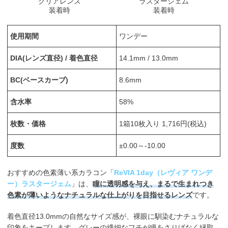
クリアレンズ
ラスタージェム
装着時
装着時
使用期間
ワンデー
DIA(レンズ直径) / 着色直径
14.1mm / 13.0mm
BC(ベースカーブ)
8.6mm
含水率
58%
枚数・価格
1箱10枚入り 1,716円(税込)
度数
±0.00～-10.00
おすすめの色素薄い系カラコン「
ReVIA 1day（レヴィア ワンデ
ー）ラスタージェム
」は、
瞳に透明感を与え、まるで生まれつき
色素が薄いようなナチュラルな仕上がりを目指せるレンズ
です。
着色直径13.0mmの自然なサイズ感が、裸眼に馴染むナチュラルな
印象をキープします。グレーの繊細なフチが瞳をさりげなく縁取