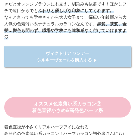
きだとオレンジブラウンにも見え、馴染みも抜群です！ぼかしフ
チで遠目からでも
ふわりと優しげな印象にしてくれます。
なんと言っても学生さんから大人女子まで、幅広い年齢層から大
人気の色素薄い系ナチュラルカラコンなんです。
黒髪、茶髪、金
髪…髪色も問わず、職場や学校にも違和感なく付けていけますよ
♡
ヴィクトリア ワンデー
シルキーヴェールを購入する
オススメ色素薄い系カラコン②
着色直径小さめ&高発色ハーフ系
着色直径が小さくリアルハーフアイになれる
高発色の色素薄い系カラコン！ハーフカラコン初心者さんにも♪