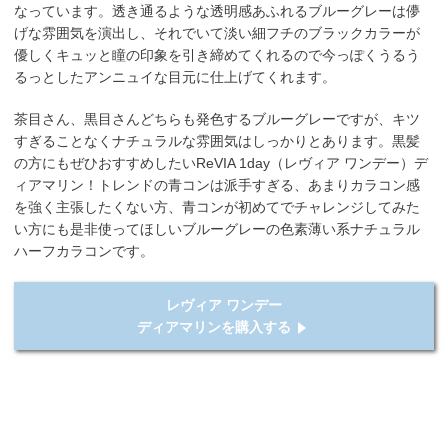
なっています。透き通るような透明感あふれるブルーグレーは儚
げな雰囲気を演出し、それでいて淡い細フチのブラックカラーが
優しくキュッと瞳の印象を引き締めてくれるので今っぽくうるう
るっとしたアンニュイな目元に仕上げてくれます。
茶目さん、黒目さんどちらも発色するブルーグレーですが、キツ
すぎることなくナチュラルな雰囲気はしっかりとあります。黒髪
の方にもぜひおすすめしたいReVIA 1day（レヴィア ワンデー）デ
ィアマリン！トレンドの青コンは派手すぎる、あまりカラコン感
を強く主張したくない方、青コンが初めてでチャレンジしてみた
い方にも是非使ってほしいブルーグレーの色素薄い系ナチュラル
ハーフカラコンです。
レヴィア ワンデー
ディアマリンを購入する