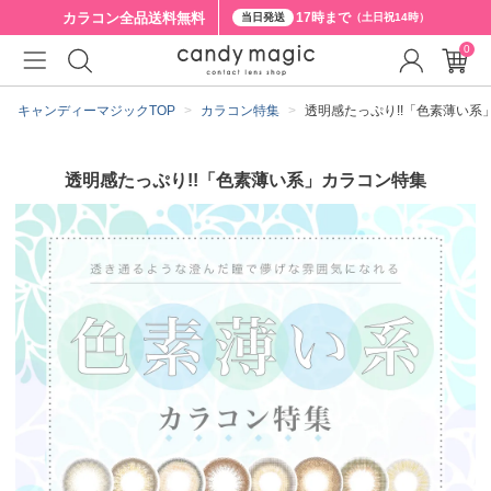
カラコン全品
送料無料
17時まで
当日発送
（土日祝14時）
0
キャンディーマジックTOP
カラコン特集
透明感たっぷり!!「色素薄い系
透明感たっぷり!!「色素薄い系」カラコン特集