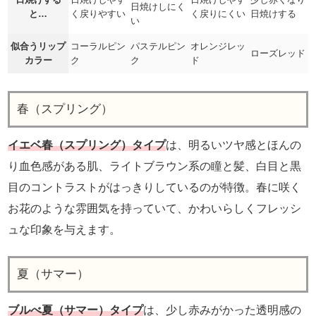
日焼けしにく
と…
く戻りやすい
く戻りにくい
日焼けする
い
似合うリップ
コーラルピン
パステルピン
オレンジレッ
ローズレッド
カラー
ク
ク
ド
春（スプリング）
イエベ春（スプリング）タイプ
は、明るいツヤ感とほんの
り血色感がある肌、ライトブラウン系の瞳と髪、白目と黒
目のコントラストがはっきりしているのが特徴。春に咲く
お花のような雰囲気を持っていて、かわいらしくフレッシ
ュな印象を与えます。
夏（サマー）
ブルべ夏（サマー）タイプ
は、少し赤みがかった透明感の