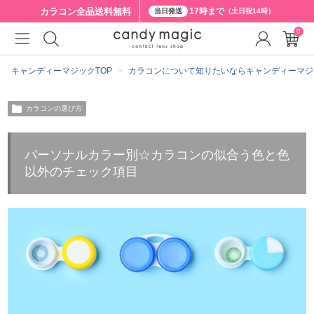
カラコン全品
送料無料
17時まで
当日発送
（土日祝14時）
0
キャンディーマジックTOP
カラコンについて知りたいならキャンディーマジ
カラコンの選び方
パーソナルカラー別☆カラコンの似合う色と色
以外のチェック項目