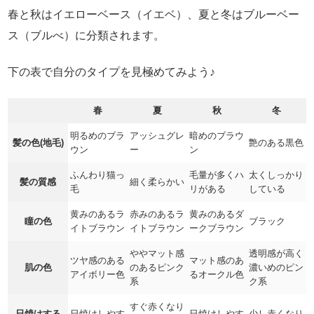
春と秋はイエローベース（イエベ）、夏と冬はブルーベー
ス（ブルべ）に分類されます。
下の表で自分のタイプを見極めてみよう♪
春
夏
秋
冬
明るめのブラ
アッシュグレ
暗めのブラウ
髪の色(地毛)
艶のある黒色
ウン
ー
ン
ふんわり猫っ
毛量が多くハ
太くしっかり
髪の質感
細く柔らかい
毛
リがある
している
黄みのあるラ
赤みのあるラ
黄みのあるダ
瞳の色
ブラック
イトブラウン
イトブラウン
ークブラウン
ややマット感
透明感が高く
ツヤ感のある
マット感のあ
肌の色
のあるピンク
濃いめのピン
アイボリー色
るオークル色
系
ク系
すぐ赤くなり
日焼けする
日焼けしやす
日焼けしやす
少し赤くなり