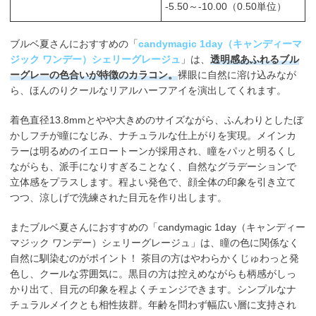
-5.50～-10.00（0.50単位）
ブルベ夏さんにおすすめの「
candymagic 1day（キャンディーマ
ジック ワンデー）シェリーグレージュ
」は、
透明感あふれるブル
ーグレーの色合いが特徴のカラコン。
裸眼に自然に溶け込みなが
ら、ほんのりクールなリアルハーフアイを演出してくれます。
着色直径13.8mmとやや大きめのサイズながら、ふんわりとしたぼ
かしフチが瞳になじみ、ナチュラルな仕上がりを実現。メインカ
ラーは明るめのイエロートーンが採用され、瞳をパッと明るくし
ながらも、派手になりすぎることなく、自然なグラデーションで
立体感をプラスします。程よい発色で、顔全体の印象を引き立て
つつ、涼しげで洗練された目元を作り出します。
またブルベ夏さんにおすすめの「candymagic 1day（キャンディー
マジック ワンデー）シェリーグレージュ」は、瞳の色に関係なく
自然に馴染むのがポイント！ 茶目の方はやわらかくじゅわっと発
色し、クールな雰囲気に。黒目の方は控えめながらも柄感がしっ
かり出て、目元の印象を程よくチェンジできます。シンプルなナ
チュラルメイクとも相性抜群。年齢を問わず幅広い層に支持され