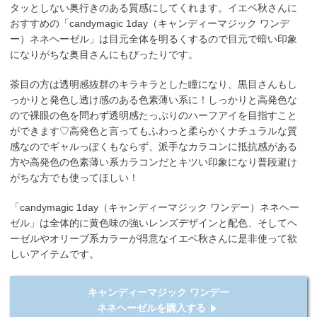
タッとしない奥行きのある質感にしてくれます。イエベ秋さんに
おすすめの「candymagic 1day（キャンディーマジック ワンデ
ー）ネネヘーゼル」は目元全体を明るくするので目元で暗い印象
になりがちな奥目さんにもぴったりです。
茶目の方は透明感抜群のキラキラとした瞳になり、黒目さんもし
っかりと発色し透け感のある色素薄い系に！しっかりと高発色な
ので裸眼の色を問わず透明感たっぷりのハーフアイを目指すこと
ができます♡高発色と言ってもふわっと柔らかくナチュラルな質
感なのでギャルっぽくもならず、派手なカラコンに抵抗感がある
方や高発色の色素薄い系カラコンだとキツい印象になり普段避け
がちな方でも使ってほしい！
「candymagic 1day（キャンディーマジック ワンデー）ネネヘー
ゼル」は全体的に黄色味の強いレンズデザインと配色、そしてヘ
ーゼルやオリーブ系カラーが得意なイエベ秋さんに是非使って欲
しいアイテムです。
キャンディーマジック ワンデー
ネネヘーゼルを購入する