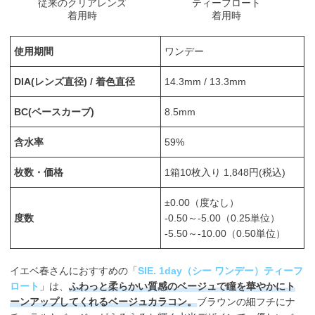
従来のクリアレンズ
ティーフロート
着用時
着用時
使用期間
ワンデー
DIA(レンズ直径) / 着色直径
14.3mm / 13.3mm
BC(ベースカーブ)
8.5mm
含水率
59%
枚数・価格
1箱10枚入り 1,848円(税込)
±0.00（度なし）
度数
-0.50～-5.00（0.25単位）
-5.50～-10.00（0.50単位）
イエベ春さんにおすすめの「
SIE. 1day（シー ワンデー）ティーフ
ロート
」は、
ふわっと柔らかい質感のベージュで瞳を華やかにト
ーンアップしてくれるベージュカラコン。
ブラウンの細フチにナ