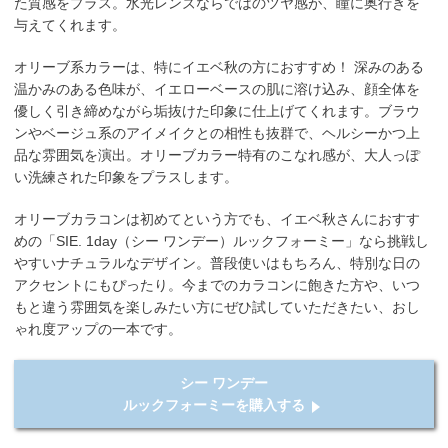
た質感をプラス。水光レンズならではのツヤ感が、瞳に奥行きを
与えてくれます。
オリーブ系カラーは、特にイエベ秋の方におすすめ！ 深みのある
温かみのある色味が、イエローベースの肌に溶け込み、顔全体を
優しく引き締めながら垢抜けた印象に仕上げてくれます。ブラウ
ンやベージュ系のアイメイクとの相性も抜群で、ヘルシーかつ上
品な雰囲気を演出。オリーブカラー特有のこなれ感が、大人っぽ
い洗練された印象をプラスします。
オリーブカラコンは初めてという方でも、イエベ秋さんにおすす
めの「SIE. 1day（シー ワンデー）ルックフォーミー」なら挑戦し
やすいナチュラルなデザイン。普段使いはもちろん、特別な日の
アクセントにもぴったり。今までのカラコンに飽きた方や、いつ
もと違う雰囲気を楽しみたい方にぜひ試していただきたい、おし
ゃれ度アップの一本です。
シー ワンデー
ルックフォーミーを購入する