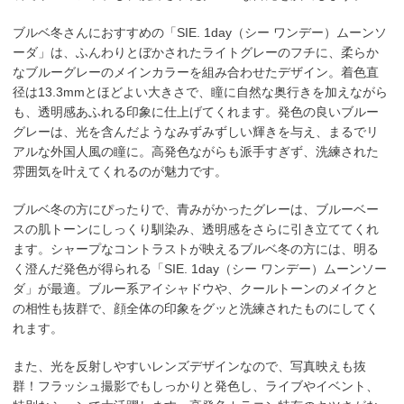
ブルベ冬さんにおすすめの「SIE. 1day（シー ワンデー）ムーンソ
ーダ」は、ふんわりとぼかされたライトグレーのフチに、柔らか
なブルーグレーのメインカラーを組み合わせたデザイン。着色直
径は13.3mmとほどよい大きさで、瞳に自然な奥行きを加えながら
も、透明感あふれる印象に仕上げてくれます。発色の良いブルー
グレーは、光を含んだようなみずみずしい輝きを与え、まるでリ
アルな外国人風の瞳に。高発色ながらも派手すぎず、洗練された
雰囲気を叶えてくれるのが魅力です。
ブルベ冬の方にぴったりで、青みがかったグレーは、ブルーベー
スの肌トーンにしっくり馴染み、透明感をさらに引き立ててくれ
ます。シャープなコントラストが映えるブルベ冬の方には、明る
く澄んだ発色が得られる「SIE. 1day（シー ワンデー）ムーンソー
ダ」が最適。ブルー系アイシャドウや、クールトーンのメイクと
の相性も抜群で、顔全体の印象をグッと洗練されたものにしてく
れます。
また、光を反射しやすいレンズデザインなので、写真映えも抜
群！フラッシュ撮影でもしっかりと発色し、ライブやイベント、