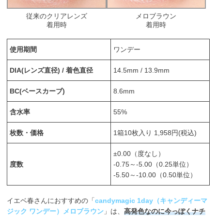
従来のクリアレンズ
メロブラウン
着用時
着用時
使用期間
ワンデー
DIA(レンズ直径) / 着色直径
14.5mm / 13.9mm
BC(ベースカーブ)
8.6mm
含水率
55%
枚数・価格
1箱10枚入り 1,958円(税込)
±0.00（度なし）
度数
-0.75～-5.00（0.25単位）
-5.50～-10.00（0.50単位）
イエベ春さんにおすすめの「
candymagic 1day（キャンディーマ
ジック ワンデー）メロブラウン
」は、
高発色なのに今っぽくナチ