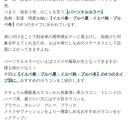
色、
つまり「似合う色」のことを言う
【パーソナルカラー】
色相・彩度・明度を軸に
【イエベ春・ブルベ夏・イエベ秋・ブル
ベ冬】
の4つのタイプに分かれています。
身に付けることで顔全体の透明感をグッと底上げし、垢抜けた印
象を叶えてくれるため、もはや身だしなみのステータスとして話
題に上がってきますよね。
パーソナルカラーといえばコスメや服装が主となってきますが、
瞳も抜かりなく！
今回は
【イエベ春・ブルベ夏・イエベ秋・ブルベ冬】の4つのタイ
プ別に、
おすすめのカラコンをご紹介します。
ナチュラル裸眼風カラコンから色素薄い系カラコン、トレンドの
ハーフ系、盛りたい方にはデカ目カラコンも。
ブラウン、オレンジ、グレー、ブラック…
メイクやファッションをより一層楽しめるおすすめカラコンをピ
ックアップ♪