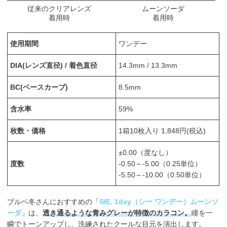
従来のクリアレンズ
ムーンソーダ
着用時
着用時
使用期間
ワンデー
DIA(レンズ直径) / 着色直径
14.3mm / 13.3mm
BC(ベースカーブ)
8.5mm
含水率
59%
枚数・価格
1箱10枚入り 1,848円(税込)
±0.00（度なし）
度数
-0.50～-5.00（0.25単位）
-5.50～-10.00（0.50単位）
ブルベ冬さんにおすすめの「
SIE. 1day（シー ワンデー）ムーンソ
ーダ
」は、
透き通るような青みグレーが特徴のカラコン。
瞳を一
瞬でトーンアップし、洗練されたクールな目元を演出します。