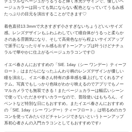
チュラルなベージュがうるうると輝く水光デザインで、優しいベ
ージュカラーは回っても気にならない配色となっていてうるみ感
たっぷりの目元を演出することができます♡
着色直径13.3mmで大きすぎず小さすぎないちょうどいいサイズ
感。レンズデザインもふわふわしていて瞳自体がうるっと柔らか
さのある雰囲気になり、そして高発色ながら程よいサイズアップ
で派手になったりギャル感も出ずトーンアップは叶うけどナチュ
ラルで華やかに仕上がるベージュカラコンです◎
イエベ春さんにおすすめの「SIE. 1day（シー ワンデー）ティーフ
ロート」はまだらになったふんわり柄のレンズデザインが優しい
瞳を演出し、イエベ春さん特有の多幸感を爆上げしてくれるアイ
テム。写真でもしっかり色味がわかり映えるのでアプリでもノー
マルカメラでも無双できる！またベージュカラーは幅広いシーン
で使っていただきやすいカラーなので、普段使いはもちろん、イ
ベントなど特別な日にもおすすめ。またイエベ春さんにおすすめ
の「SIE. 1day（シー ワンデー）ティーフロート」は明るめのカラ
コンを使ってみたいけどチャレンジできないというトーンアップ
系初心者さんの入門カラコンとしてもおすすめです♪