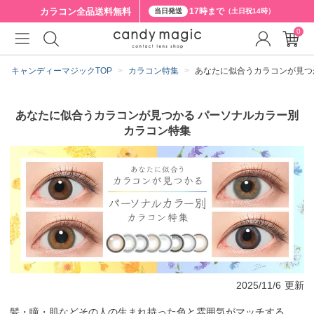
カラコン全品
送料無料
17時まで
当日発送
（土日祝14時）
0
キャンディーマジックTOP
カラコン特集
あなたに似合うカラコンが見つ
あなたに似合うカラコンが見つかる パーソナルカラー別
カラコン特集
2025/11/6
更新
髪・瞳・肌などその人の生まれ持った色と雰囲気がマッチする