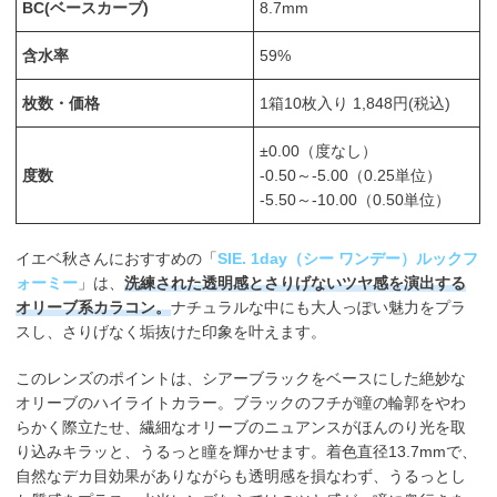
BC(ベースカーブ)
8.7mm
含水率
59%
枚数・価格
1箱10枚入り 1,848円(税込)
±0.00（度なし）
度数
-0.50～-5.00（0.25単位）
-5.50～-10.00（0.50単位）
イエベ秋さんにおすすめの「
SIE. 1day（シー ワンデー）ルックフ
ォーミー
」は、
洗練された透明感とさりげないツヤ感を演出する
オリーブ系カラコン。
ナチュラルな中にも大人っぽい魅力をプラ
スし、さりげなく垢抜けた印象を叶えます。
このレンズのポイントは、シアーブラックをベースにした絶妙な
オリーブのハイライトカラー。ブラックのフチが瞳の輪郭をやわ
らかく際立たせ、繊細なオリーブのニュアンスがほんのり光を取
り込みキラッと、うるっと瞳を輝かせます。着色直径13.7mmで、
自然なデカ目効果がありながらも透明感を損なわず、うるっとし