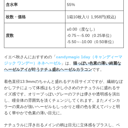
含水率
55%
枚数・価格
1箱10枚入り 1,958円(税込)
±0.00（度なし）
度数
-0.75～-5.00（0.25単位）
-5.50～-10.00（0.50単位）
イエベ秋さんにおすすめの「
candymagic 1day（キャンディーマ
ジック ワンデー）ネネヘーゼル
」は、
猫っぽい色素の薄い綺麗な
ヘーゼルアイが叶うナチュ盛れヘーゼルカラコン
です。
着色直径13.9mmのちゃんと盛れるデカ目サイズですが、繊細なぼ
かしフチによって体感はもう少し小さめのナチュラルに盛れるサ
イズ感です。オリーブっぽいグレーのフチは儚さや透明感を演出
し、瞳全体の雰囲気を淡くチェンジしてくれます。またメインカ
ラーの黄みが強いヘーゼルもしっかりと瞳の色を変えてパッと明
るく華やかで色素の薄い目元に。
ナチュラルに浮き出るメインの柄は目元に立体感をプラスし、ペ