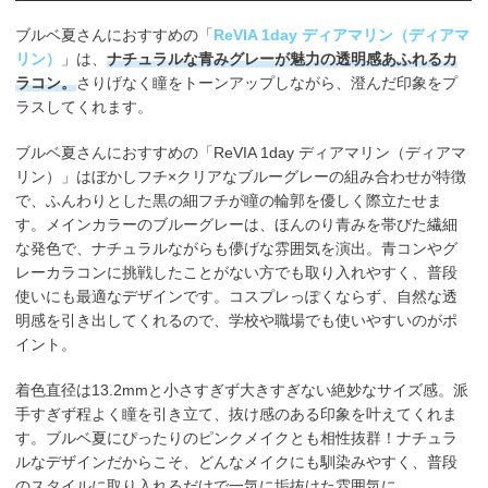
ブルベ夏さんにおすすめの「
ReVIA 1day ディアマリン（ディアマ
リン）
」は、
ナチュラルな青みグレーが魅力の透明感あふれるカ
ラコン。
さりげなく瞳をトーンアップしながら、澄んだ印象をプ
ラスしてくれます。
ブルベ夏さんにおすすめの「ReVIA 1day ディアマリン（ディアマ
リン）」はぼかしフチ×クリアなブルーグレーの組み合わせが特徴
で、ふんわりとした黒の細フチが瞳の輪郭を優しく際立たせま
す。メインカラーのブルーグレーは、ほんのり青みを帯びた繊細
な発色で、ナチュラルながらも儚げな雰囲気を演出。青コンやグ
レーカラコンに挑戦したことがない方でも取り入れやすく、普段
使いにも最適なデザインです。コスプレっぽくならず、自然な透
明感を引き出してくれるので、学校や職場でも使いやすいのがポ
イント。
着色直径は13.2mmと小さすぎず大きすぎない絶妙なサイズ感。派
手すぎず程よく瞳を引き立て、抜け感のある印象を叶えてくれま
す。ブルベ夏にぴったりのピンクメイクとも相性抜群！ナチュラ
ルなデザインだからこそ、どんなメイクにも馴染みやすく、普段
のスタイルに取り入れるだけで一気に垢抜けた雰囲気に。