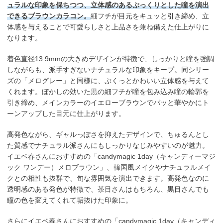
ュラルな印象を保ちつつ、立体感のあるぷっくりとした瞳を演出
できるブラウンカラコン。
細フチが目元をキュッと引き締め、立
体感を与えることで可愛らしさと上品さを兼ね備えた仕上がりに
なります。
着色直径13.9mmの大きめデザインが特徴で、しっかりと瞳を強調
しながらも、派手すぎないナチュラルな印象をキープ。同シリー
ズの「メログレー」と同様に、ぷくっとかわいい立体感を与えて
くれます。ぼかしの効いた黒の細フチが瞳を包み込み瞳の輪郭を
引き締め、メインカラーのイエローブラウンでパッと華やかにト
ーンアップした目元に仕上がります。
高発色ながら、ギャルっぽさを抑えたデザインで、ちゅるんとし
た質感でナチュラル派さんにもしっかりなじみやすいのが魅力。
イエベ春さんにおすすめの「candymagic 1day（キャンディーマジ
ック ワンデー）メロブラウン」、韓国風メイクやナチュラルメイ
クとの相性も抜群で、旬な雰囲気を演出できます。高発色なのに
透明感のある発色が特徴で、茶目さんはもちろん、黒目さんでも
瞳の色を変えてくれて垢抜けた印象に。
さらにイエベ春さんにおすすめの「candymagic 1day（キャンディ