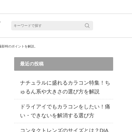
ト
含水
撮影時のポイントを解説。
最近の投稿
ナチュラルに盛れるカラコン特集！ち
ゅるん系や大きさの選び方を解説
ドライアイでもカラコンをしたい！痛
い・できないを解消する選び方
見る
乱視用カラコン 1month商品一覧を見る
乱視用カラコン 1day商品一覧を見る
乱視用カラコン 1day商品一覧を見る
ラコン・サークルレンズ 2week商品一覧を見る
クリアコンタクトレンズ 2week 商品一覧を見る
見る
乱視用カラコン 1day商品一覧を見る
ラコン・サークルレンズ 1month商品一覧を見る
コンタクトレンズのサイズとは？DIA