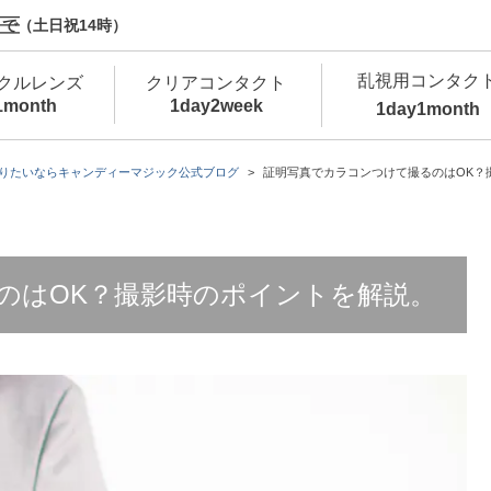
で（土日祝14時）
乱視用コンタク
クルレンズ
クリアコンタクト
1month
1day
2week
1day
1month
新商品
新商品
新商品
新商品
新商品
高含水
低
りたいならキャンディーマジック公式ブログ
証明写真でカラコンつけて撮るのはOK？
新商品
新商品
のはOK？撮影時のポイントを解説。
新商品
カラコン・サークルレンズ 1day 商品一覧を
カ
クリアコンタクトレンズ 1day 商品一覧を
カ