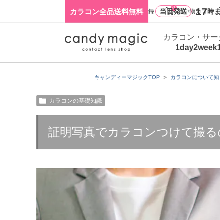
0
17
カラコン全品送料無料
当日発送
時ま
ログイン・新規会員登録
買い物カゴ
カラコン・サー
1day
2week
キャンディーマジックTOP
カラコンについて知
カラコンの基礎知識
証明写真でカラコンつけて撮る