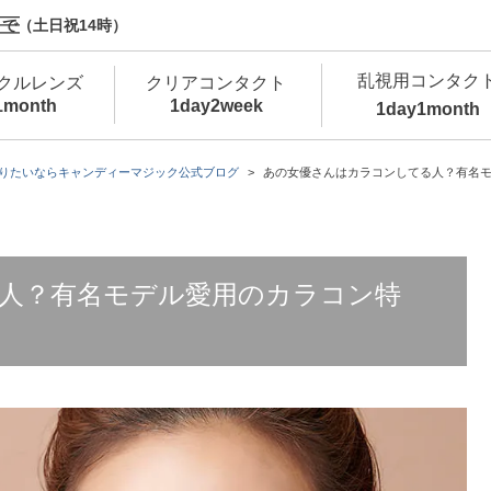
で（土日祝14時）
乱視用コンタク
クルレンズ
クリアコンタクト
1month
1day
2week
1day
1month
新商品
新商品
新商品
新商品
新商品
高含水
低
りたいならキャンディーマジック公式ブログ
あの女優さんはカラコンしてる人？有名
新商品
新商品
人？有名モデル愛用のカラコン特
新商品
カラコン・サークルレンズ 1day 商品一覧を
カ
クリアコンタクトレンズ 1day 商品一覧を
カ