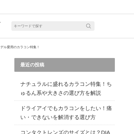
ト
含水
モデル愛用のカラコン特集！
最近の投稿
ナチュラルに盛れるカラコン特集！ち
ゅるん系や大きさの選び方を解説
ドライアイでもカラコンをしたい！痛
い・できないを解消する選び方
見る
乱視用カラコン 1month商品一覧を見る
乱視用カラコン 1day商品一覧を見る
乱視用カラコン 1day商品一覧を見る
ラコン・サークルレンズ 2week商品一覧を見る
クリアコンタクトレンズ 2week 商品一覧を見る
見る
乱視用カラコン 1day商品一覧を見る
ラコン・サークルレンズ 1month商品一覧を見る
コンタクトレンズのサイズとは？DIA