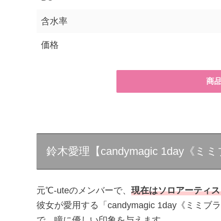
含水率
価格
商
鈴木愛理【candymagic 1day《
元℃-uteのメンバーで、
現在はソロアーティス
彼女が愛用する「candymagic 1day《
で、瞳に優しい印象を与えます。