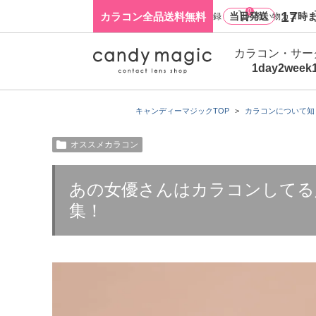
0
17
カラコン全品送料無料
当日発送
時ま
ログイン・新規会員登録
買い物カゴ
カラコン・サー
1day
2week
キャンディーマジックTOP
カラコンについて知
オススメカラコン
あの女優さんはカラコンしてる
集！