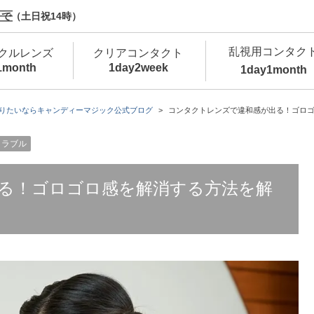
で（土日祝14時）
乱視用コンタク
クルレンズ
クリアコンタクト
1month
1day
2week
1day
1month
新商品
新商品
新商品
新商品
新商品
高含水
低
りたいならキャンディーマジック公式ブログ
コンタクトレンズで違和感が出る！ゴロ
新商品
トラブル
新商品
る！ゴロゴロ感を解消する方法を解
新商品
カラコン・サークルレンズ 1day 商品一覧を
カ
クリアコンタクトレンズ 1day 商品一覧を
カ