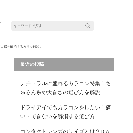
ト
含水
ゴロ感を解消する方法を解説。
最近の投稿
ナチュラルに盛れるカラコン特集！ち
ゅるん系や大きさの選び方を解説
ドライアイでもカラコンをしたい！痛
い・できないを解消する選び方
見る
乱視用カラコン 1month商品一覧を見る
乱視用カラコン 1day商品一覧を見る
乱視用カラコン 1day商品一覧を見る
ラコン・サークルレンズ 2week商品一覧を見る
クリアコンタクトレンズ 2week 商品一覧を見る
見る
乱視用カラコン 1day商品一覧を見る
ラコン・サークルレンズ 1month商品一覧を見る
コンタクトレンズのサイズとは？DIA