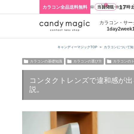
0
17
カラコン全品送料無料
当日発送
時ま
ログイン・新規会員登録
買い物カゴ
カラコン・サー
1day
2week
キャンディーマジックTOP
カラコンについて知
カラコンの基礎知識
カラコンの選び方
カラコンの
コンタクトレンズで違和感が出
説。