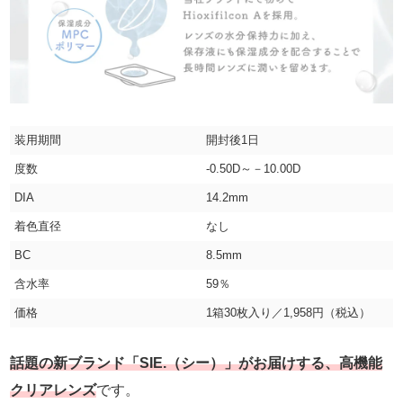
装用期間
開封後1日
度数
-0.50D～－10.00D
DIA
14.2mm
着色直径
なし
BC
8.5mm
含水率
59％
価格
1箱30枚入り／1,958円（税込）
話題の新ブランド「SIE.（シー）」がお届けする、高機能
クリアレンズ
です。