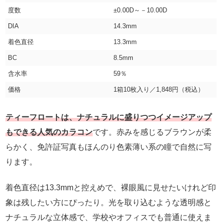
度数
±0.00D～－10.00D
DIA
14.3mm
着色直径
13.3mm
BC
8.5mm
含水率
59％
価格
1箱10枚入り／1,848円（税込）
ティーフロートは、ナチュラルに盛りつつイメージアップ
もできる人気のカラコン
です。赤みを感じるブラウンが柔
らかく、免許証写真もほんのり色素薄い系の瞳で自然に写
ります。
着色直径は13.3mmと控えめで、裸眼風に見せたいけれど印
象は残したい方にぴったり。光を取り込むような透明感と
ナチュラルな立体感で、学校やオフィスでも普通に使えま