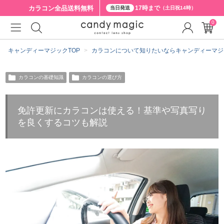
カラコン全品
送料無料
17時まで
当日発送
（土日祝14時）
0
キャンディーマジックTOP
カラコンについて知りたいならキャンディーマジ
カラコンの基礎知識
カラコンの選び方
免許更新にカラコンは使える！基準や写真写り
を良くするコツも解説