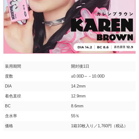
装用期間
開封後1日
度数
±0.00D～－10.00D
DIA
14.2mm
着色直径
12.9mm
BC
8.6mm
含水率
55％
価格
1箱10枚入り／1,760円（税込）