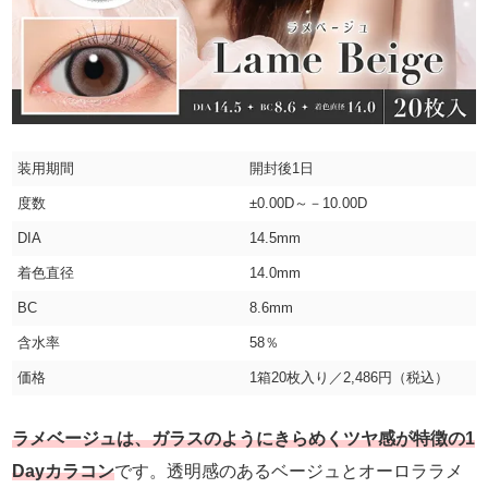
装用期間
開封後1日
度数
±0.00D～－10.00D
DIA
14.5mm
着色直径
14.0mm
BC
8.6mm
含水率
58％
価格
1箱20枚入り／2,486円（税込）
ラメベージュは、ガラスのようにきらめくツヤ感が特徴の1
Dayカラコン
です。透明感のあるベージュとオーロララメ