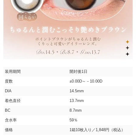
装用期間
開封後1日
度数
±0.00D～－10.00D
DIA
14.5mm
着色直径
13.7mm
BC
8.7mm
含水率
59％
価格
1箱10枚入り／1,848円（税込）