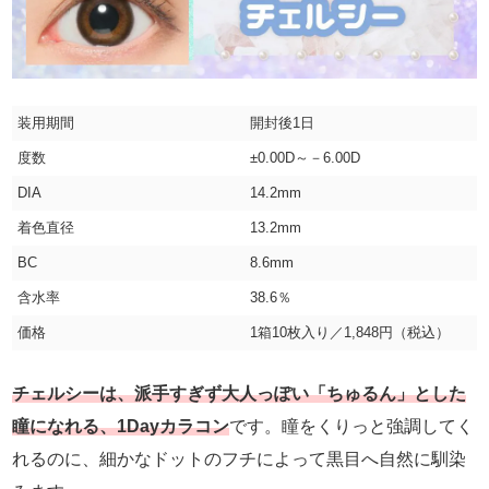
装用期間
開封後1日
度数
±0.00D～－6.00D
DIA
14.2mm
着色直径
13.2mm
BC
8.6mm
含水率
38.6％
価格
1箱10枚入り／1,848円（税込）
チェルシーは、派手すぎず大人っぽい「ちゅるん」とした
瞳になれる、1Dayカラコン
です。瞳をくりっと強調してく
れるのに、細かなドットのフチによって黒目へ自然に馴染