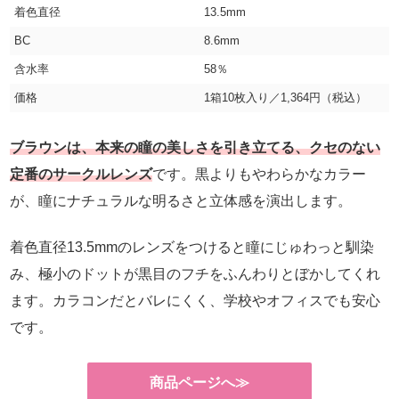
着色直径
13.5mm
BC
8.6mm
含水率
58％
価格
1箱10枚入り／1,364円（税込）
ブラウンは、本来の瞳の美しさを引き立てる、クセのない
定番のサークルレンズ
です。黒よりもやわらかなカラー
が、瞳にナチュラルな明るさと立体感を演出します。
着色直径13.5mmのレンズをつけると瞳にじゅわっと馴染
み、極小のドットが黒目のフチをふんわりとぼかしてくれ
ます。カラコンだとバレにくく、学校やオフィスでも安心
です。
商品ページへ≫