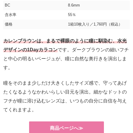
BC
8.6mm
含水率
55％
価格
1箱10枚入り／1,760円（税込）
カレンブラウンは、まるで裸眼のように瞳に馴染む、水光
デザインの1Dayカラコン
です。ダークブラウンの細いフチ
と中心の明るいベージュが、瞳に自然な奥行きを演出しま
す。
瞳をそのまま少しだけ大きくしたサイズ感で、守ってあげ
たくなるようなかわいらしい目元を演出。細かなドットの
フチが瞳に溶け込むレンズは、いつもの自分に自信を与え
てくれますよ。
商品ページへ≫