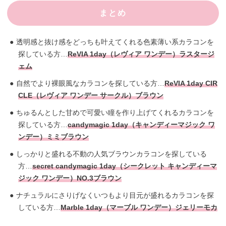
まとめ
透明感と抜け感をどっちも叶えてくれる色素薄い系カラコンを
探している方…
ReVIA 1day（レヴィア ワンデー）ラスタージ
ェム
自然でより裸眼風なカラコンを探している方…
ReVIA 1day CIR
CLE（レヴィア ワンデー サークル）ブラウン
ちゅるんとした甘めで可愛い瞳を作り上げてくれるカラコンを
探している方…
candymagic 1day（キャンディーマジック ワ
ンデー）ミミブラウン
しっかりと盛れる不動の人気ブラウンカラコンを探している
方…
secret candymagic 1day（シークレット キャンディーマ
ジック ワンデー）NO.3ブラウン
ナチュラルにさりげなくいつもより目元が盛れるカラコンを探
している方…
Marble 1day（マーブル ワンデー）ジェリーモカ