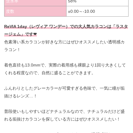
含水率
58%
度数
±0.00～-10.00
ReVIA 1day（レヴィア ワンデー）での大人気カラコンは「ラスタ
ージェム」です❤︎
色素薄い系カラコンが好きな方にはぜひオススメしたい透明感カ
ラコン！
着色直径も13.0mmで、実際の着用感も裸眼より1回り大きくして
くれる程度なので、自然に盛ることができます。
ふんわりとしたグレーカラーが可愛すぎる色味で、一気に瞳が垢
抜けるレンズ…！
普段使いもしやすいほどナチュラルなので、ナチュラルだけど盛
れる垢抜けカラコンを探している方にはぜひオススメしたい！