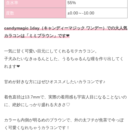
含水率
55%
度数
±0.00～-10.00
candymagic 1day（キャンディーマジック ワンデー）での大人気
カラコンは「ミミブラウン」です❤︎
一気に甘く可愛い目元にしてくれるモテカラコン。
子犬みたいなきゅるんとした、うるちゅるんな瞳を作り出してく
れます❤︎
甘めが好きな方にはぜひオススメしたいカラコンです♪
着色直径は13.7mmで、実際の着用感も宇宙人目になることないの
に、絶妙にしっかり盛れる大きさ♡
カラーも内側が明るめのブラウンで、外の太フチが焦茶で今っぽ
く可愛くなれちゃうカラコンです！