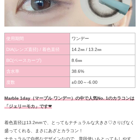
使用期間
ワンデー
DIA(レンズ直径) / 着色直径
14.2㎜ / 13.2㎜
BC(ベースカーブ)
8.6㎜
含水率
38.6%
度数
±0.00～-6.00
Marble 1day（マーブル ワンデー）の中で人気No. 1のカラコンは
「ジェリーモカ」です❤︎
着色直径は13.2mmで、とってもナチュラルな大きさ♡さりげなく
盛ってくれる、まさにあざとカラコン！
ナチュラルで自然なデザインなので、普段使いもとってもしやす