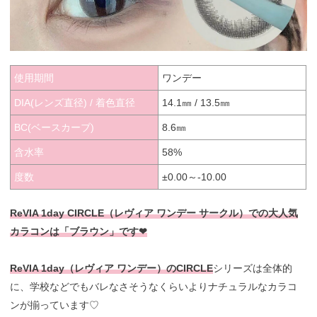
使用期間
ワンデー
DIA(レンズ直径) / 着色直径
14.1㎜ / 13.5㎜
BC(ベースカーブ)
8.6㎜
含水率
58%
度数
±0.00～-10.00
ReVIA 1day CIRCLE（レヴィア ワンデー サークル）での大人気
カラコンは「ブラウン」です❤︎
ReVIA 1day（レヴィア ワンデー）のCIRCLE
シリーズは全体的
に、学校などでもバレなさそうなくらいよりナチュラルなカラコ
ンが揃っています♡