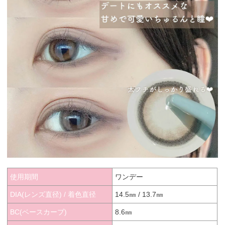
使用期間
ワンデー
DIA(レンズ直径) / 着色直径
14.5㎜ / 13.7㎜
BC(ベースカーブ)
8.6㎜