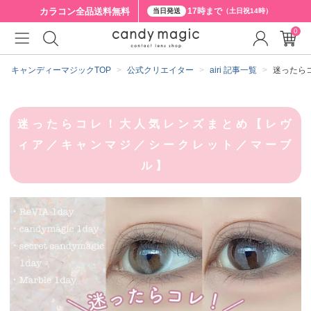
カラコン全品
送料無料
17時まで
当日発送
（土日祝14時）
0
キャンディーマジックTOP
公式クリエイター
airi 記事一覧
迷ったら
迷ったらコレ！大人気レンズまとめ【レヴ
ィア／キャンマジ／シークレット／マーブ
ル】