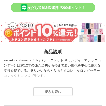
友だち追加&ID連携で200ポイント！
商品説明
secret candymagic 1day（シークレット キャンディーマジック ワ
ンデー）は2012年の発売当初から今まで若い世代を中心に絶大な
支持を得ている、盛りたいならとりあえずコレ！なロングセラー
コンタクトレンズブランド。
DIA14.5mmの大きめサイズで「盛れる」というキーワードのも
と、元祖ちゅるんカラコン「キャンマジ3番」や黒コンの代表格
「キャンマジ5番」、定番ギャルカラコンの他に水光デザインや太
フチ・細フチデザインといった、トレンド感のあるカラコンを生