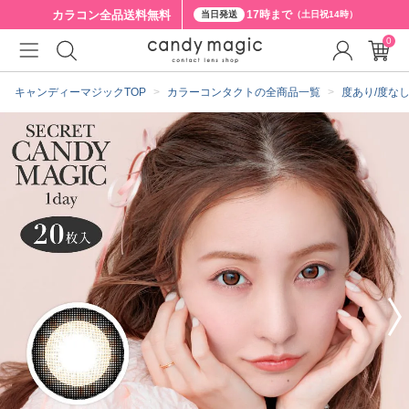
カラコン全品
送料無料
17時まで
当日発送
（土日祝14時）
0
クーポン詳細
キャンディーマジックTOP
カラーコンタクトの全商品一覧
度あり/度な