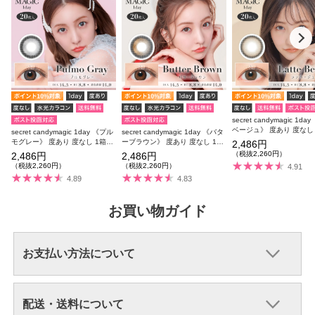
secret candymagic 1da
ベージュ》 度あり 度なし 
secret candymagic 1day 《プル
secret candymagic 1day 《バタ
枚入り
モグレー》 度あり 度なし 1箱20
ーブラウン》 度あり 度なし 1箱
2,486円
枚入り
20枚入り
（税抜2,260円）
2,486円
2,486円
（税抜2,260円）
（税抜2,260円）
4.91
4.89
4.83
お買い物ガイド
お支払い方法について
配送・送料について