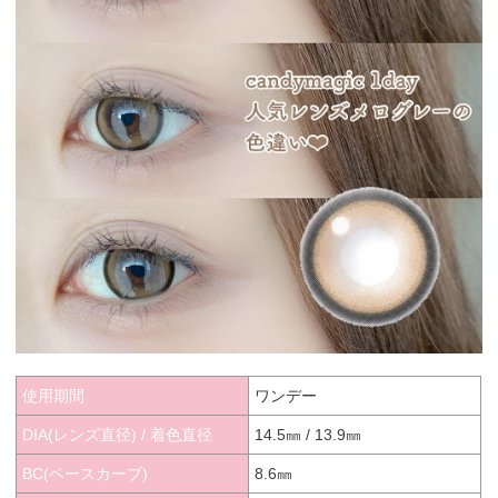
使用期間
ワンデー
DIA(レンズ直径) / 着色直径
14.5㎜ / 13.9㎜
BC(ベースカーブ)
8.6㎜