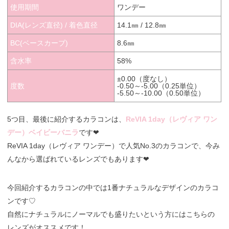
使用期間
ワンデー
DIA(レンズ直径) / 着色直径
14.1㎜ / 12.8㎜
BC(ベースカーブ)
8.6㎜
含水率
58%
±0.00（度なし）
度数
-0.50～-5.00（0.25単位）
-5.50～-10.00（0.50単位）
5つ目、最後に紹介するカラコンは、
ReVIA 1day（レヴィア ワン
デー）ベイビーバニラ
です❤︎
ReVIA 1day（レヴィア ワンデー）で人気No.3のカラコンで、今み
んなから選ばれているレンズでもあります❤︎
今回紹介するカラコンの中では1番ナチュラルなデザインのカラコ
ンです♡
自然にナチュラルにノーマルでも盛りたいという方にはこちらの
レンズがオススメです！