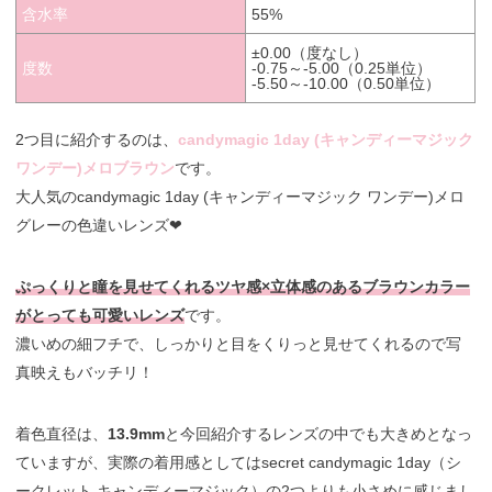
含水率
55%
±0.00（度なし）
度数
-0.75～-5.00（0.25単位）
-5.50～-10.00（0.50単位）
2つ目に紹介するのは、
candymagic 1day (キャンディーマジック
ワンデー)メロブラウン
です。
大人気のcandymagic 1day (キャンディーマジック ワンデー)メロ
グレーの色違いレンズ❤︎
ぷっくりと瞳を見せてくれるツヤ感×立体感のあるブラウンカラー
がとっても可愛いレンズ
です。
濃いめの細フチで、しっかりと目をくりっと見せてくれるので写
真映えもバッチリ！
着色直径は、
13.9mm
と今回紹介するレンズの中でも大きめとなっ
ていますが、実際の着用感としてはsecret candymagic 1day（シ
ークレット キャンディーマジック）の2つよりも小さめに感じまし