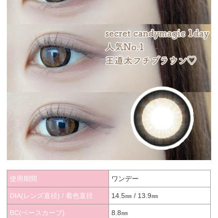
使用期間
ワンデー
DIA(レンズ直径) / 着色直径
14.5㎜ / 13.9㎜
BC(ベースカーブ)
8.8㎜