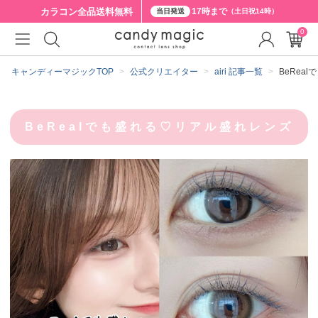
カラコン全品
送料無料
17時まで
当日発送
（土日祝14時）
0
キャンディーマジックTOP
公式クリエイター
airi 記事一覧
BeRea
BeRealでも盛れる♡リアル盛れレンズ