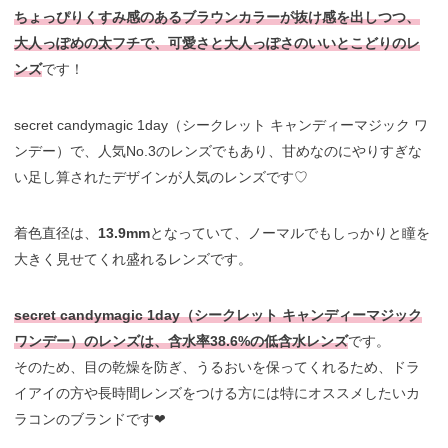
ちょっぴりくすみ感のあるブラウンカラーが抜け感を出しつつ、
大人っぽめの太フチで、可愛さと大人っぽさのいいとこどりのレ
ンズ
です！
secret candymagic 1day（シークレット キャンディーマジック ワ
ンデー）で、人気No.3のレンズでもあり、甘めなのにやりすぎな
い足し算されたデザインが人気のレンズです♡
着色直径は、
13.9mm
となっていて、ノーマルでもしっかりと瞳を
大きく見せてくれ盛れるレンズです。
secret candymagic 1day（シークレット キャンディーマジック
ワンデー）のレンズは、含水率38.6%の低含水レンズ
です。
そのため、目の乾燥を防ぎ、うるおいを保ってくれるため、ドラ
イアイの方や長時間レンズをつける方には特にオススメしたいカ
ラコンのブランドです❤︎