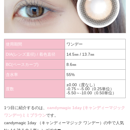
使用期間
ワンデー
DIA(レンズ直径) / 着色直径
14.5㎜ / 13.7㎜
BC(ベースカーブ)
8.6㎜
含水率
55%
±0.00（度なし）
度数
-0.75～-5.00（0.25単位）
-5.50～-10.00（0.50単位）
1つ目に紹介するのは、
candymagic 1day (キャンディーマジック
ワンデー)ミミブラウン
です。
candymagic 1day （キャンディーマジック ワンデー）の中で人気