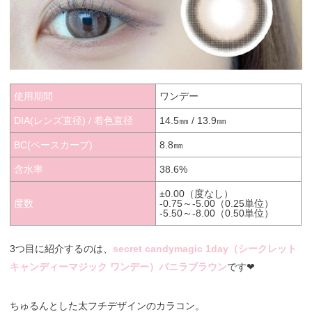
使用期間
ワンデー
DIA(レンズ直径) / 着色直径
14.5㎜ / 13.9㎜
BC(ベースカーブ)
8.8㎜
含水率
38.6%
±0.00（度なし）
度数
-0.75～-5.00（0.25単位）
-5.50～-8.00（0.50単位）
3つ目に紹介するのは、
secret candymagic 1day（シークレット
キャンディーマジック ワンデー）バニラブラウン
です❤︎
ちゅるんとした太フチデザインのカラコン。