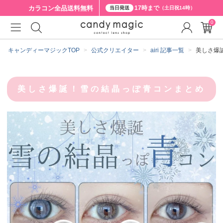
カラコン全品
送料無料
17時まで
当日発送
（土日祝14時）
0
キャンディーマジックTOP
公式クリエイター
airi 記事一覧
美しさ爆
美しさ爆誕！雪の結晶っぽ青コンまとめ