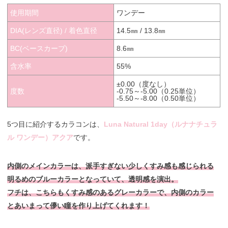
使用期間
ワンデー
DIA(レンズ直径) / 着色直径
14.5㎜ / 13.8㎜
BC(ベースカーブ)
8.6㎜
含水率
55%
±0.00（度なし）
度数
-0.75～-5.00（0.25単位）
-5.50～-8.00（0.50単位）
5つ目に紹介するカラコンは、
Luna Natural 1day（ルナナチュラ
ル ワンデー）アクア
です。
内側のメインカラーは、派手すぎない少しくすみ感も感じられる
明るめのブルーカラーとなっていて、透明感を演出。
フチは、こちらもくすみ感のあるグレーカラーで、内側のカラー
とあいまって儚い瞳を作り上げてくれます！