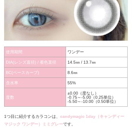
使用期間
ワンデー
DIA(レンズ直径) / 着色直径
14.5㎜ / 13.7㎜
BC(ベースカーブ)
8.6㎜
含水率
55%
±0.00（度なし）
度数
-0.75～-5.00（0.25単位）
-5.50～-10.00（0.50単位）
1つ目に紹介するカラコンは、
candymagic 1day（キャンディー
マジック ワンデー）ミミグレー
です。