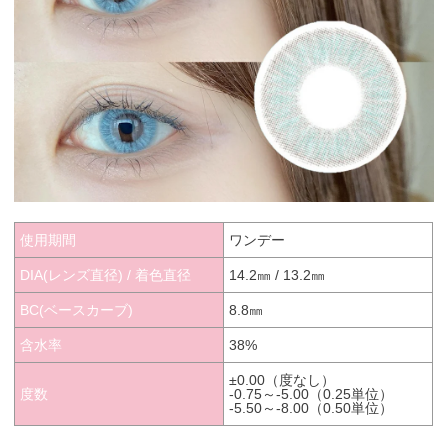
使用期間
ワンデー
DIA(レンズ直径) / 着色直径
14.2㎜ / 13.2㎜
BC(ベースカーブ)
8.8㎜
含水率
38%
±0.00（度なし）
度数
-0.75～-5.00（0.25単位）
-5.50～-8.00（0.50単位）