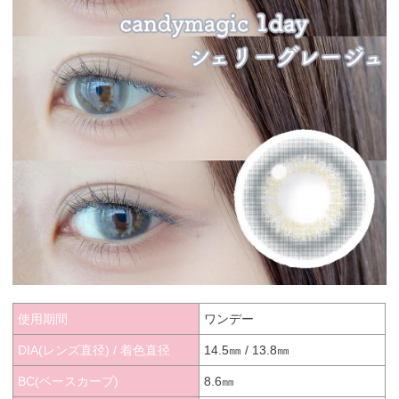
使用期間
ワンデー
DIA(レンズ直径) / 着色直径
14.5㎜ / 13.8㎜
BC(ベースカーブ)
8.6㎜