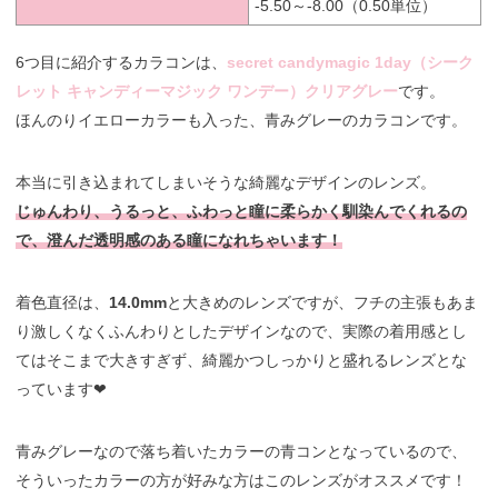
-5.50～-8.00（0.50単位）
6つ目に紹介するカラコンは、
secret candymagic 1day（シーク
レット キャンディーマジック ワンデー）クリアグレー
です。
ほんのりイエローカラーも入った、青みグレーのカラコンです。
本当に引き込まれてしまいそうな綺麗なデザインのレンズ。
じゅんわり、うるっと、ふわっと瞳に柔らかく馴染んでくれるの
で、澄んだ透明感のある瞳になれちゃいます！
着色直径は、
14.0mm
と大きめのレンズですが、フチの主張もあま
り激しくなくふんわりとしたデザインなので、実際の着用感とし
てはそこまで大きすぎず、綺麗かつしっかりと盛れるレンズとな
っています❤︎
青みグレーなので落ち着いたカラーの青コンとなっているので、
そういったカラーの方が好みな方はこのレンズがオススメです！