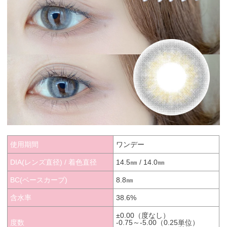
使用期間
ワンデー
DIA(レンズ直径) / 着色直径
14.5㎜ / 14.0㎜
BC(ベースカーブ)
8.8㎜
含水率
38.6%
±0.00（度なし）
度数
-0.75～-5.00（0.25単位）