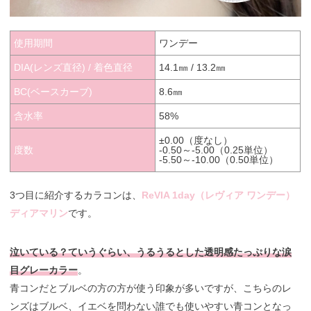
使用期間
ワンデー
DIA(レンズ直径) / 着色直径
14.1㎜ / 13.2㎜
BC(ベースカーブ)
8.6㎜
含水率
58%
±0.00（度なし）
度数
-0.50～-5.00（0.25単位）
-5.50～-10.00（0.50単位）
3つ目に紹介するカラコンは、
ReVIA 1day（レヴィア ワンデー）
ディアマリン
です。
泣いている？ていうぐらい、うるうるとした透明感たっぷりな涙
目グレーカラー
。
青コンだとブルベの方の方が使う印象が多いですが、こちらのレ
ンズはブルベ、イエベを問わない誰でも使いやすい青コンとなっ