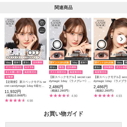
関連商品
【新スペックモデル】secret can
【新スペックモデル】secre
dymagic 1day 《ラメグレー》
dymagic 1day 《ラメ
【定期便】 新スペックモデル se
度あり 度なし 1箱20枚入り
度あり 度なし 1箱20枚入
cret candymagic 1day 6箱セッ
2,486円
2,486円
ト 1箱20枚入り 合計120枚
（税抜2,260円）
（税抜2,260円）
11,932円
（税抜10,848円）
4.90
4.93
4.98
お買い物ガイド