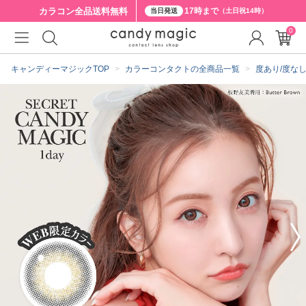
カラコン全品
送料無料
17時まで
当日発送
（土日祝14時）
0
クーポン詳細
キャンディーマジックTOP
カラーコンタクトの全商品一覧
度あり/度な