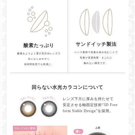
サンドイッチ製法
酸素たっぷり
レンズ素材で色素を挟み込むことで
酸素をよりよく通す高含水レンズで
色素が直接角膜・まぶたに
目になじみやすく
触れない構造です。
長時間装用でも快適に。
回らない水光カラコンについて
レンズ下方に厚みを持たせて
安定させる軸固定技術“3D Free
form Stable Design”を採用。