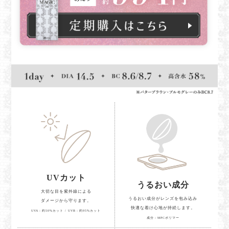
UVカット
うるおい成分
大切な目を紫外線による
うるおい成分がレンズを包み込み
ダメージから守ります。
快適な着け心地が持続します。
UVA：約50%カット / UVB：約95%カット
成分：MPCポリマー