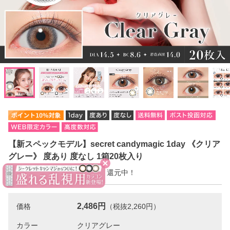
【新スペックモデル】secret candymagic 1day 《クリア
グレー》 度あり 度なし 1箱20枚入り
今だけ10％ポイント【249pt】還元中！
2,486円
価格
（税抜2,260円）
カラー