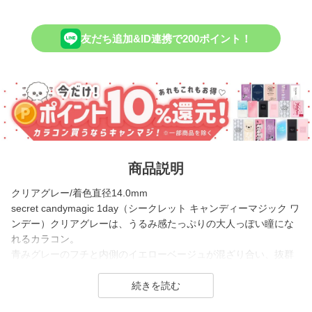
友だち追加&ID連携で200ポイント！
商品説明
クリアグレー/着色直径14.0mm
secret candymagic 1day（シークレット キャンディーマジック ワ
ンデー）クリアグレーは、うるみ感たっぷりの大人っぽい瞳にな
れるカラコン。
青みグレーのフチと内側のイエローベージュが混ざり合い、抜群
の透明感と儚げな雰囲気を生み出します。
着色直径は14.0mmで大きめですが抜け感があるため、シーンを選
ばず使いやすいグレーカラーです。