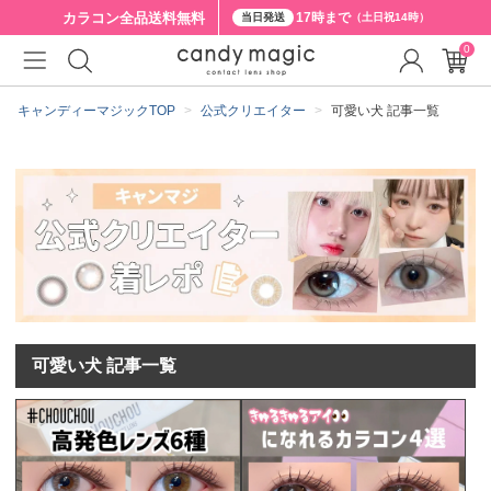
カラコン全品
送料無料
17時まで
当日発送
（土日祝14時）
0
キャンディーマジックTOP
公式クリエイター
可愛い犬 記事一覧
可愛い犬 記事一覧