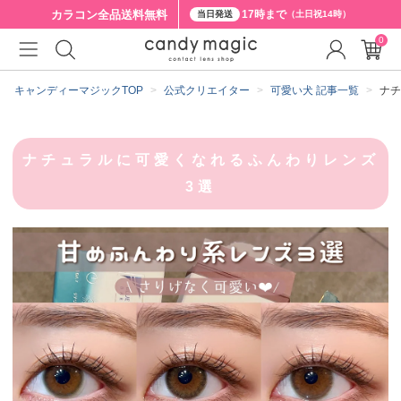
カラコン全品
送料無料
17時まで
当日発送
（土日祝14時）
0
キャンディーマジックTOP
公式クリエイター
可愛い犬 記事一覧
ナチ
ナチュラルに可愛くなれるふんわりレンズ
3選