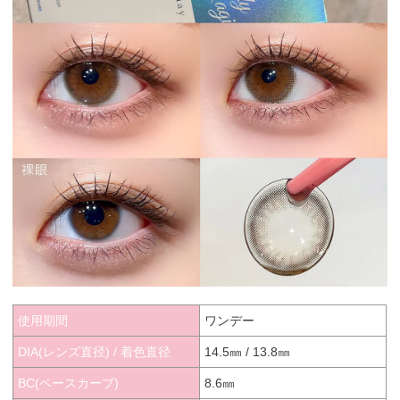
使用期間
ワンデー
DIA(レンズ直径) / 着色直径
14.5㎜ / 13.8㎜
BC(ベースカーブ)
8.6㎜