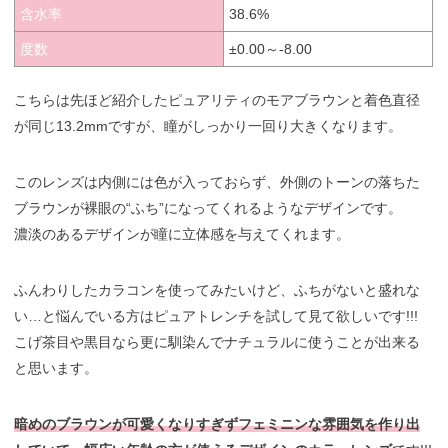
含水率
38.6%
度数
±0.00～-8.00
こちらは先ほど紹介したピュアリティのモアブラウンと着色直径
が同じ13.2mmですが、瞳がしっかり一回り大きくなります。
このレンズは内側には色が入っておらず、外側のトーンの落ちた
ブラウンが裸眼の“ふち”になってくれるようなデザインです。
濃淡のあるデザインが瞳に立体感を与えてくれます。
ふんわりしたカラコンを使ってみたいけど、ふちがないと盛れな
い…と悩んでいる方はピュアトレンチを試して見て欲しいです!!!
こげ茶目や黒目なら更に馴染んでナチュラルに使うことが出来る
と思います。
暗めのブラウンが可愛くなりすぎずフェミニンな雰囲気を作り出