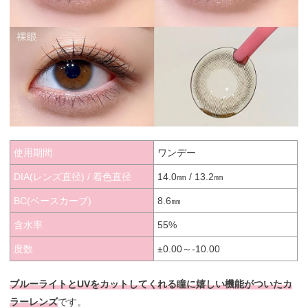
使用期間
ワンデー
DIA(レンズ直径) / 着色直径
14.0㎜ / 13.2㎜
BC(ベースカーブ)
8.6㎜
含水率
55%
度数
±0.00～-10.00
ブルーライトとUVをカットしてくれる瞳に嬉しい機能がついたカ
ラーレンズ
です。