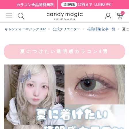
カラコン全品
送料無料
17時まで
当日発送
（土日祝14時）
0
キャンディーマジックTOP
公式クリエイター
花染緋鞠 記事一覧
夏に
夏につけたい透明感カラコン4選