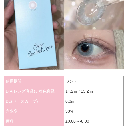
使用期間
ワンデー
DIA(レンズ直径) / 着色直径
14.2㎜ / 13.2㎜
BC(ベースカーブ)
8.8㎜
含水率
38%
度数
±0.00～-8.00