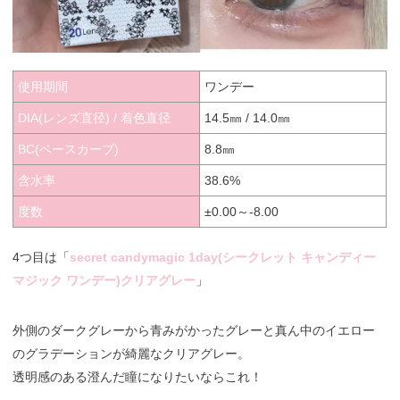
使用期間
ワンデー
DIA(レンズ直径) / 着色直径
14.5㎜ / 14.0㎜
BC(ベースカーブ)
8.8㎜
含水率
38.6%
度数
±0.00～-8.00
4つ目は「
secret candymagic 1day(シークレット キャンディー
マジック ワンデー)クリアグレー
」
外側のダークグレーから青みがかったグレーと真ん中のイエロー
のグラデーションが綺麗なクリアグレー。
透明感のある澄んだ瞳になりたいならこれ！