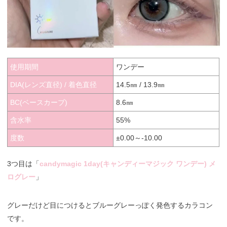
使用期間
ワンデー
DIA(レンズ直径) / 着色直径
14.5㎜ / 13.9㎜
BC(ベースカーブ)
8.6㎜
含水率
55%
度数
±0.00～-10.00
3つ目は「
candymagic 1day(キャンディーマジック ワンデー) メ
ログレー
」
グレーだけど目につけるとブルーグレーっぽく発色するカラコン
です。