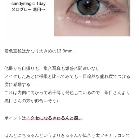
着色直径はかなり大きめの13.9mm。
他撮りも自撮りも、集合写真も爆盛れ間違いなし！
メイクしたあとに裸眼と比べてみても一目瞭然な盛れ度でつける
度に感動する……
これは内側に向かって若干薄く発色しているので、茶目さんより
黒目さんの方が似合いそう♪
ポイントは
「クセになるきゅるんと感」
ほんとにちゅるんというよりきゅるんが似合う太フチカラコンで