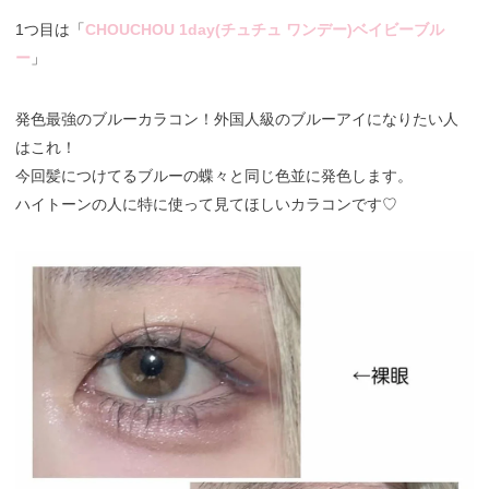
1つ目は「
CHOUCHOU 1day(チュチュ ワンデー)ベイビーブル
ー
」
発色最強のブルーカラコン！外国人級のブルーアイになりたい人
はこれ！
今回髪につけてるブルーの蝶々と同じ色並に発色します。
ハイトーンの人に特に使って見てほしいカラコンです️♡