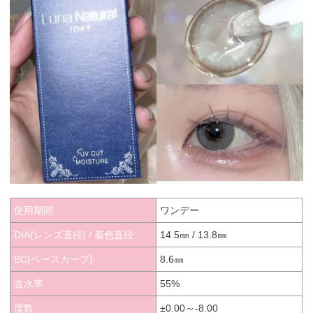
使用期間
ワンデー
DIA(レンズ直径) / 着色直径
14.5㎜ / 13.8㎜
BC(ベースカーブ)
8.6㎜
含水率
55%
度数
±0.00～-8.00