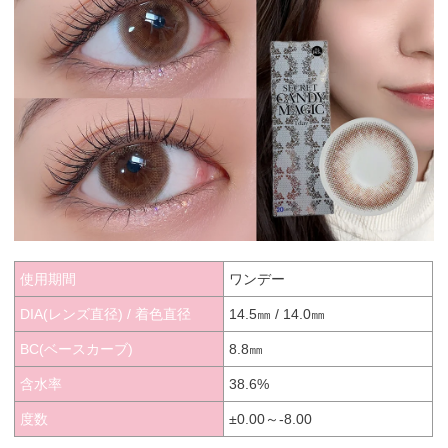
使用期間
ワンデー
DIA(レンズ直径) / 着色直径
14.5㎜ / 14.0㎜
BC(ベースカーブ)
8.8㎜
含水率
38.6%
度数
±0.00～-8.00