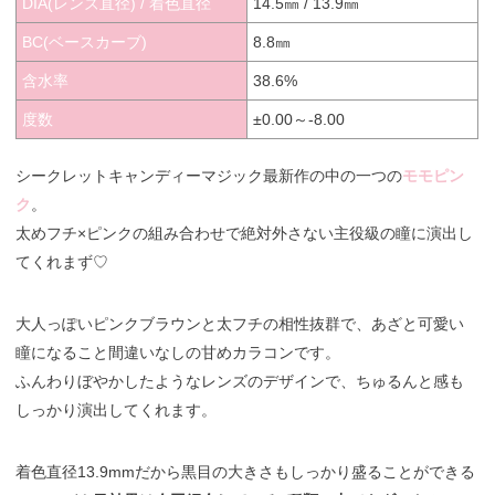
DIA(レンズ直径) / 着色直径
14.5㎜ / 13.9㎜
BC(ベースカーブ)
8.8㎜
含水率
38.6%
度数
±0.00～-8.00
シークレットキャンディーマジック最新作の中の一つの
モモピン
ク
。
太めフチ×ピンクの組み合わせで絶対外さない主役級の瞳に演出し
てくれまず♡
大人っぽいピンクブラウンと太フチの相性抜群で、あざと可愛い
瞳になること間違いなしの甘めカラコンです。
ふんわりぼやかしたようなレンズのデザインで、ちゅるんと感も
しっかり演出してくれます。
着色直径13.9mmだから黒目の大きさもしっかり盛ることができる