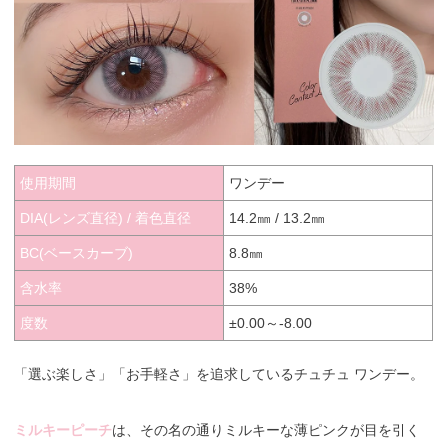
使用期間
ワンデー
DIA(レンズ直径) / 着色直径
14.2㎜ / 13.2㎜
BC(ベースカーブ)
8.8㎜
含水率
38%
度数
±0.00～-8.00
「選ぶ楽しさ」「お手軽さ」を追求しているチュチュ ワンデー。
ミルキーピーチ
は、その名の通りミルキーな薄ピンクが目を引く