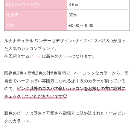
BC(ベースカーブ)
8.6㎜
含水率
55%
度数
±0.00～-8.00
ルナナチュラル ワンデーはデザイン×サイズ×コスパの3つが揃っ
た人気のカラコンブランド。
今回紹介する
ピーチ
は新色のカラーになります。
既存色6色＋新色2色の計8色展開で、ベーシックなカラーから、高
発色でハーフっぽい雰囲気になれる派手系のカラーが揃っている
ので、
ピンク以外のコスパの良いカラコンをお探しの方に絶対に
チェックしていただきたいです♡
新色のピーチは儚さと可愛さを欲張りに詰め込まれたくすみピン
クのカラコン。