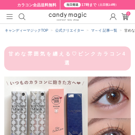
カラコン全品
送料無料
17時まで
当日発送
（土日祝14時）
0
キャンディーマジックTOP
公式クリエイター
マ～イ 記事一覧
甘めな
甘めな雰囲気を纏える♡ピンクカラコン4
選