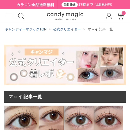
カラコン全品
送料無料
17時まで
当日発送
（土日祝14時）
0
キャンディーマジックTOP
公式クリエイター
マ～イ 記事一覧
マ～イ 記事一覧