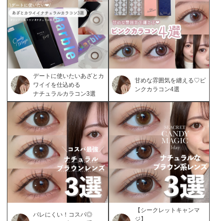
デートに使いたいあざとカ
甘めな雰囲気を纏える♡ピ
ワイイを仕込める
ンクカラコン4選
ナチュラルカラコン3選
【シークレットキャンマ
バレにくい！コスパ◎
ジ】