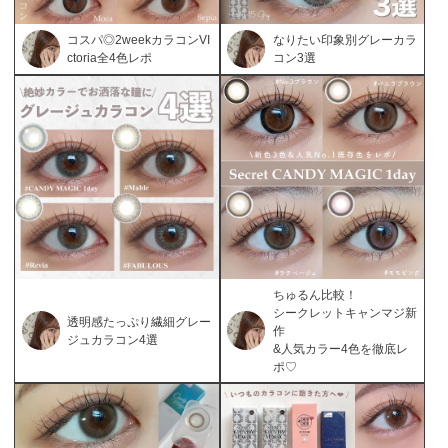
コスパ◎2weekカラコンVI
なりたい印象別グレーカラ
ctoria全4色レポ
コン3選
ちゅるん比較！
シークレットキャンマジ新
透明感たっぷり繊細グレー
作
ジュカラコン4選
&人気カラー4色を徹底レ
ポ♡