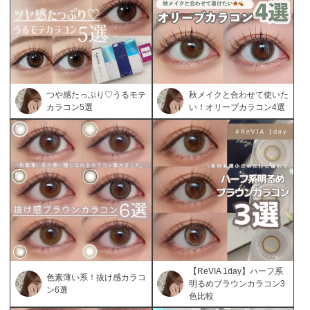
つや感たっぷり♡うるモテ
秋メイクと合わせて使いた
カラコン5選
い！オリーブカラコン4選
【ReVIA 1day】ハーフ系
色素薄い系！抜け感カラコ
明るめブラウンカラコン3
ン6選
色比較