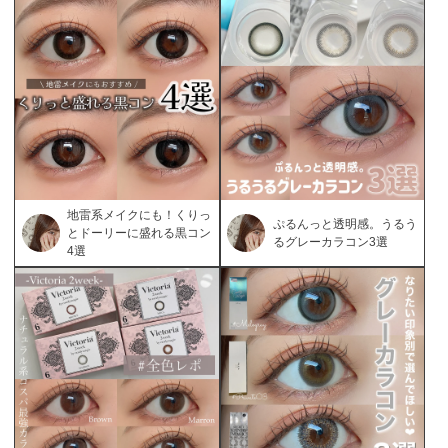
地雷系メイクにも！くりっ
ぷるんっと透明感。うるう
とドーリーに盛れる黒コン
るグレーカラコン3選
4選