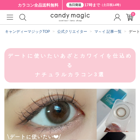
カラコン全品
送料無料
17時まで
当日発送
（土日祝14時）
0
キャンディーマジックTOP
公式クリエイター
マ～イ 記事一覧
デート
デートに使いたいあざとカワイイを仕込め
る
ナチュラルカラコン3選