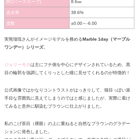
BC(ベースカーブ)
8.6㎜
含水率
38.6%
度数
±0.00～-6.00
実熊瑠琉さんがイメージモデルを務める
Marble 1day（マーブル
ワンデー）シリーズ
。
ジェリーモカ
は主にフチ側を中心にデザインされているため、黒
目の輪郭を強調してくりっとした瞳に見せてくれるのが特徴的！
公式画像ではかなりコントラストがはっきりして、猫目っぽい派
手目な雰囲気に見えてしまうのではと感じましたが、実際に着け
てみると意外に馴染むブラウンに仕上がりました。
私のこげ茶目（裸眼）の上に重ねると自然なブラウンのグラデー
ションに発色しました。