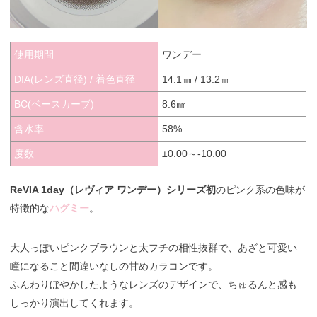
使用期間
ワンデー
DIA(レンズ直径) / 着色直径
14.1㎜ / 13.2㎜
BC(ベースカーブ)
8.6㎜
含水率
58%
度数
±0.00～-10.00
ReVIA 1day（レヴィア ワンデー）シリーズ初
のピンク系の色味が
特徴的な
ハグミー
。
大人っぽいピンクブラウンと太フチの相性抜群で、あざと可愛い
瞳になること間違いなしの甘めカラコンです。
ふんわりぼやかしたようなレンズのデザインで、ちゅるんと感も
しっかり演出してくれます。