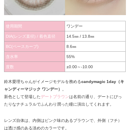
使用期間
ワンデー
DIA(レンズ直径) / 着色直径
14.5㎜ / 13.8㎜
BC(ベースカーブ)
8.6㎜
含水率
55%
度数
±0.00～-10.00
鈴木愛理ちゃんがイメージモデルを務める
candymagic 1day（キ
ャンディーマジック ワンデー）
。
新色として登場した
デートブラウン
は名前の通り、デートにぴっ
たりなナチュラルでふんわり潤った瞳に演出してくれます。
レンズ自体は、内側はピンク味のあるブラウンで、外側（フチ）
は透け感のある淡めのカラーです。