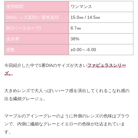
使用期間
ワンマンス
DIA(レンズ直径) / 着色直径
15.0㎜ / 14.5㎜
BC(ベースカーブ)
8.7㎜
含水率
38%
度数
±0.00～-6.00
今回紹介した中で1番DIAのサイズが大きい
ファビュラスシリー
ズ。
大きめレンズで大人っぽいハーフ感を演出してくれるこなれ感の
出る繊細グレージュ。
マーブルのアイシーグレーのように外側のレンズの色味はブラウ
ンで、内側に繊細なグレーとイエローの色味が仕込まれていま
す。