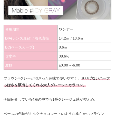
使用期間
ワンデー
DIA(レンズ直径) / 着色直径
14.2㎜ / 13.6㎜
BC(ベースカーブ)
8.6㎜
含水率
38.6%
度数
±0.00～-6.00
ブラウン×グレーが混ざった色味で使いやすく、
さりげないハーフ
っぽさを演出してくれる大人グレージュカラコン。
今回紹介している4種の中でも1番グレージュ感が控えめ。
ベースの色味がミルクチョコレートのような柔らかいブラウン