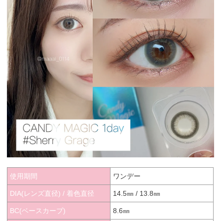
使用期間
ワンデー
DIA(レンズ直径) / 着色直径
14.5㎜ / 13.8㎜
BC(ベースカーブ)
8.6㎜