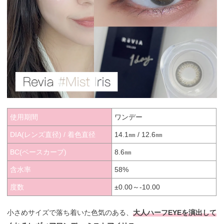
使用期間
ワンデー
DIA(レンズ直径) / 着色直径
14.1㎜ / 12.6㎜
BC(ベースカーブ)
8.6㎜
含水率
58%
度数
±0.00～-10.00
小さめサイズで落ち着いた色気のある、
大人ハーフEYEを演出して