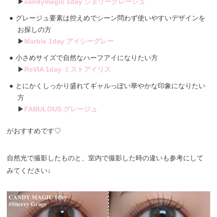
▶︎
candymagic 1day シェリーグレージュ
グレージュ要素は控えめでシーン問わず使いやすいデザインを
お探しの方
▶︎
Marble 1day アイシーグレー
小さめサイズで自然なハーフアイになりたい方
▶︎
ReVIA 1day ミストアイリス
とにかくしっかり盛れてギャルっぽい華やかな印象になりたい
方
▶︎
FABULOUS グレージュ
がおすすめです♡
自然光で撮影したものと、室内で撮影した時の違いも参考にして
みてください↓