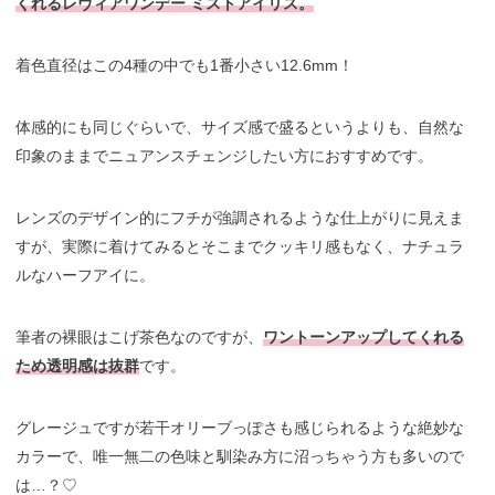
くれるレヴィアワンデー ミストアイリス。
着色直径はこの4種の中でも1番小さい12.6mm！
体感的にも同じぐらいで、サイズ感で盛るというよりも、自然な
印象のままでニュアンスチェンジしたい方におすすめです。
レンズのデザイン的にフチが強調されるような仕上がりに見えま
すが、実際に着けてみるとそこまでクッキリ感もなく、ナチュラ
ルなハーフアイに。
筆者の裸眼はこげ茶色なのですが、
ワントーンアップしてくれる
ため透明感は抜群
です。
グレージュですが若干オリーブっぽさも感じられるような絶妙な
カラーで、唯一無二の色味と馴染み方に沼っちゃう方も多いので
は…？♡