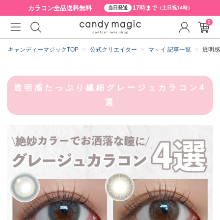
カラコン全品
送料無料
17時まで
当日発送
（土日祝14時）
0
キャンディーマジックTOP
公式クリエイター
マ～イ 記事一覧
透明感
透明感たっぷり繊細グレージュカラコン4
選