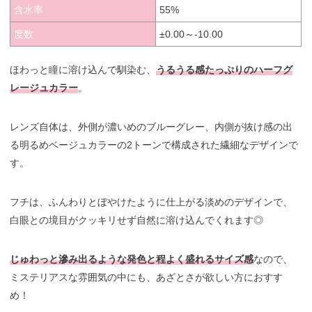
含水率
55%
度数
±0.00～-10.00
ほわっと瞳に溶け込んで馴染む、
うるうる感たっぷりのハーフグ
レージュカラー
。
レンズ自体は、外側が濃いめのブルーグレー、内側が抜け感の出
る明るめベージュカラーの2トーンで構成された繊細なデザインで
す。
フチは、ふんわりとぼやけたように仕上がる淡めのデザインで、
白眼との境目がクッキリせず自然に溶け込んでくれます◎
じゅわっと滲み出るような発色と程よく盛れるサイズ感
なので、
ミステリアスな雰囲気の中にも、あざとさが欲しい方におすす
め！