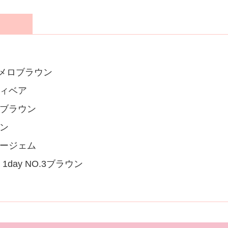
day メロブラウン
ルティベア
ースブラウン
ウン
スタージェム
gic 1day NO.3ブラウン