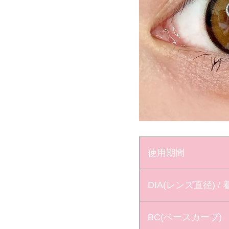
使用期間
DIA(レンズ直径) /
BC(ベースカーブ)