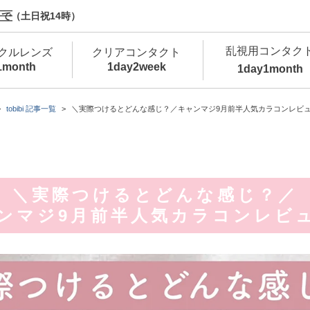
で（土日祝14時）
乱視用コンタク
クルレンズ
クリアコンタクト
1month
1day
2week
1day
1month
新商品
新商品
新商品
新商品
新商品
高含水
低
tobibi 記事一覧
＼実際つけるとどんな感じ？／キャンマジ9月前半人気カラコンレビ
新商品
新商品
＼実際つけるとどんな感じ？／
ンマジ9月前半人気カラコンレビ
新商品
カラコン・サークルレンズ 1day 商品一覧を
カ
クリアコンタクトレンズ 1day 商品一覧を
カ