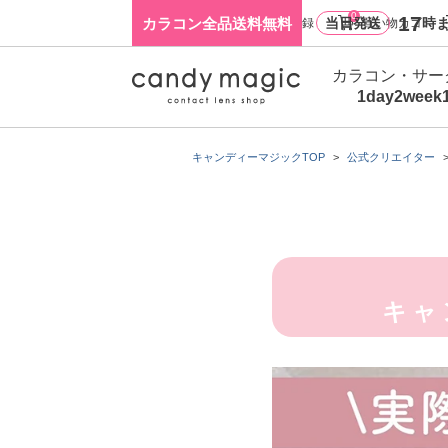
0
17
カラコン全品送料無料
当日発送
時ま
ログイン・新規会員登録
買い物カゴ
カラコン・サー
1day
2week
キャンディーマジックTOP
公式クリエイター
キャ