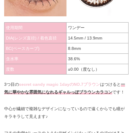
使用期間
ワンデー
DIA(レンズ直径) / 着色直径
14.5mm / 13.9mm
BC(ベースカーブ)
8.8mm
含水率
38.6%
度数
±0.00（度なし）
3つ目の
secret candy magic 1dayのNO.7ブラウン
はつけると
一
気に華やかな雰囲気になれるギャルっぽブラウンカラコン
です！
中心が繊細で複雑なデザインになっているので遠くからでも瞳が
キラキラして見えます♪