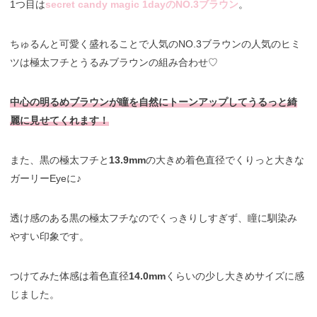
1つ目は
secret candy magic 1dayのNO.3ブラウン
。
ちゅるんと可愛く盛れることで人気のNO.3ブラウンの人気のヒミ
ツは極太フチとうるみブラウンの組み合わせ♡
中心の明るめブラウンが瞳を自然にトーンアップしてうるっと綺
麗に見せてくれます！
また、黒の極太フチと
13.9mm
の大きめ着色直径でくりっと大きな
ガーリーEyeに♪
透け感のある黒の極太フチなのでくっきりしすぎず、瞳に馴染み
やすい印象です。
つけてみた体感は着色直径
14.0mm
くらいの少し大きめサイズに感
じました。