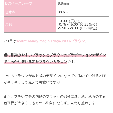
BC(ベースカーブ)
8.8mm
含水率
38.6%
±0.00（度なし）
度数
-0.75～-5.00（0.25単位）
-5.50～-8.00（0.50単位））
2つ目は
secret candy magic 1dayのNO.6ブラウン
。
瞳に馴染みやすいブラックとブラウンのグラデーションデザイン
でしっかり盛れる定番ブラウンカラコン
です。
中心のブラウンが放射状のデザインになっているのでつけると瞳
がキラキラして見えて可愛いです♡
また、フチやフチの内側のブラックの部分に透け感があるので着
色直径が大きくてもキツい印象にならずふんわり盛れます！