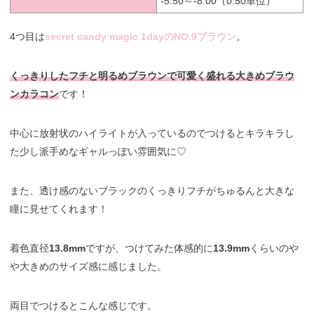
-5.50～-8.00（0.50単位）
4つ目は
secret candy magic 1dayのNO.9ブラウン
。
くっきりしたフチと明るめブラウンで可愛く盛れる大きめブラウ
ンカラコン
です！
中心に放射状のハイライトが入っているのでつけるとキラキラし
た少し派手めなギャルっぽい雰囲気に♡
また、透け感のないブラックのくっきりフチがちゅるんと大きな
瞳に見せてくれます！
着色直径
13.8mm
ですが、つけてみた体感的に
13.9mm
くらいのや
や大きめのサイズ感に感じました。
両目でつけるとこんな感じです。