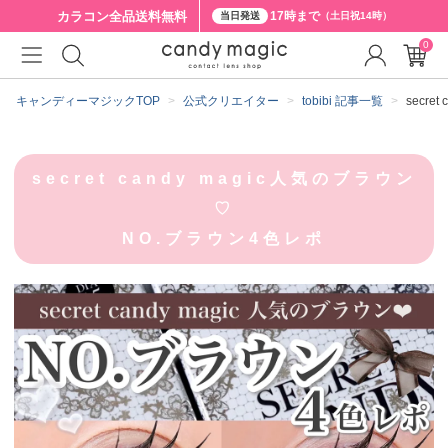
カラコン全品
送料無料
17時まで
当日発送
（土日祝14時）
0
キャンディーマジックTOP
公式クリエイター
tobibi 記事一覧
secre
secret candy magic人気のブラウン︎
♡
NO.ブラウン4色レポ