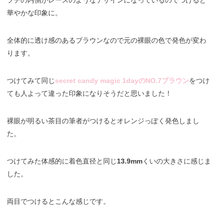
フチの内側がレースのようなデザインになっているのでつけると
華やかな印象に。
全体的に透け感のあるブラウンなので元の裸眼の色で発色が変わ
ります。
つけてみて同じ
secret candy magic 1dayのNO.7ブラウン
をつけ
ても人よって違った印象になりそうだと思いました！
裸眼が明るい茶目の筆者がつけるとオレンジっぽく発色しまし
た。
つけてみた体感的に着色直径と同じ
13.9mm
くいの大きさに感じま
した。
両目でつけるとこんな感じです。