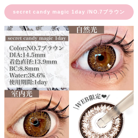
secret candy magic 1day /NO.7ブラウン