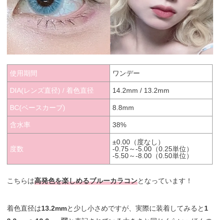
使用期間
ワンデー
DIA(レンズ直径) / 着色直径
14.2mm / 13.2mm
BC(ベースカーブ)
8.8mm
含水率
38%
±0.00（度なし）
度数
-0.75～-5.00（0.25単位）
-5.50～-8.00（0.50単位）
こちらは
高発色を楽しめるブルーカラコン
となっています！
着色直径は
13.2mm
と少し小さめですが、実際に装着してみると
1