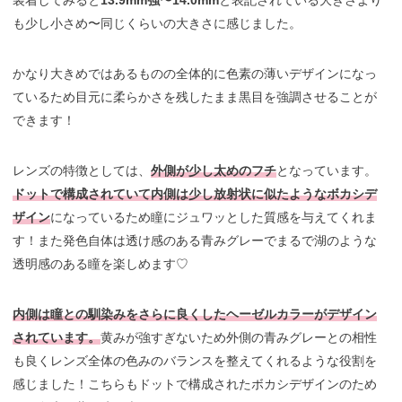
も少し小さめ〜同じくらいの大きさに感じました。
かなり大きめではあるものの全体的に色素の薄いデザインになっ
ているため目元に柔らかさを残したまま黒目を強調させることが
できます！
レンズの特徴としては、
外側が少し太めのフチ
となっています。
ドットで構成されていて内側は少し放射状に似たようなボカシデ
ザイン
になっているため瞳にジュワッとした質感を与えてくれま
す！また発色自体は透け感のある青みグレーでまるで湖のような
透明感のある瞳を楽しめます♡
内側は瞳との馴染みをさらに良くしたヘーゼルカラーがデザイン
されています。
黄みが強すぎないため外側の青みグレーとの相性
も良くレンズ全体の色みのバランスを整えてくれるような役割を
感じました！こちらもドットで構成されたボカシデザインのため