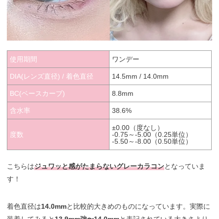
使用期間
ワンデー
DIA(レンズ直径) / 着色直径
14.5mm / 14.0mm
BC(ベースカーブ)
8.8mm
含水率
38.6%
±0.00（度なし）
度数
-0.75～-5.00（0.25単位）
-5.50～-8.00（0.50単位）
こちらは
ジュワッと感がたまらないグレーカラコン
となっていま
す！
着色直径は
14.0mm
と比較的大きめのものになっています。実際に
装着してみると
13.9mm強〜14.0mm
と表記されている大きさより