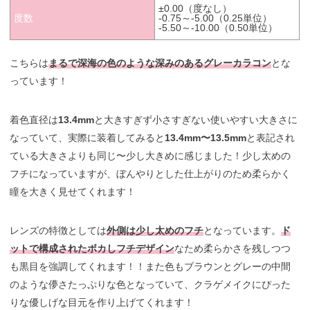
±0.00（度なし）
度数
-0.75～-5.00（0.25単位）
-5.50～-10.00（0.50単位）
こちらは
まるで深海の色のような深みのあるグレーカラコン
とな
っています！
着色直径は
13.4mm
と大きすぎず小さすぎない使いやすい大きさに
なっていて、実際に装着してみると
13.4mm〜13.5mm
と表記され
ている大きさよりも同じ〜少し大きめに感じました！少し太めの
フチになっていますが、ぼんやりとした仕上がりのため柔らかく
瞳を大きく見せてくれます！
レンズの特徴としては
外側は少し太めのフチ
となっています。
ド
ットで構成されたボカしフチデザイン
なため柔らかさを残しつつ
も黒目を強調してくれます！！また色もブラウンとグレーの中間
のような儚さたっぷりな色となっていて、クラゲメイクにぴった
りな優しげな目元を作り上げてくれます！