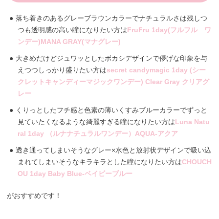
落ち着きのあるグレーブラウンカラーでナチュラルさは残しつ
つも透明感の高い瞳になりたい方は
FruFru 1day(フルフル ワ
ンデー)MANA GRAY(マナグレー)
大きめだけどジュワッとしたボカシデザインで儚げな印象を与
えつつしっかり盛りたい方は
secret candymagic 1day (シー
クレットキャンディーマジックワンデー) Clear Gray クリアグ
レー
くりっとしたフチ感と色素の薄いくすみブルーカラーでずっと
見ていたくなるような綺麗すぎる瞳になりたい方は
Luna Natu
ral 1day （ルナナチュラルワンデー）AQUA-アクア
透き通ってしまいそうなグレー×水色と放射状デザインで吸い込
まれてしまいそうなキラキラとした瞳になりたい方は
CHOUCH
OU 1day Baby Blue-ベイビーブルー
がおすすめです！