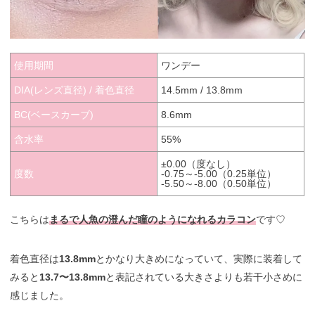
使用期間
ワンデー
DIA(レンズ直径) / 着色直径
14.5mm / 13.8mm
BC(ベースカーブ)
8.6mm
含水率
55%
±0.00（度なし）
度数
-0.75～-5.00（0.25単位）
-5.50～-8.00（0.50単位）
こちらは
まるで人魚の澄んだ瞳のようになれるカラコン
です♡
着色直径は
13.8mm
とかなり大きめになっていて、実際に装着して
みると
13.7〜13.8mm
と表記されている大きさよりも若干小さめに
感じました。