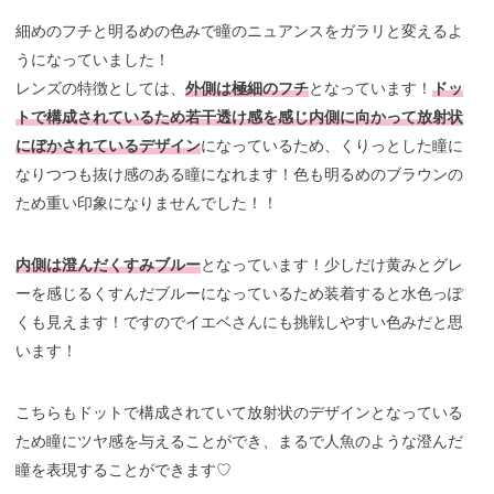
細めのフチと明るめの色みで瞳のニュアンスをガラリと変えるよ
うになっていました！
レンズの特徴としては、
外側は極細のフチ
となっています！
ドッ
トで構成されているため若干透け感を感じ内側に向かって放射状
にぼかされているデザイン
になっているため、くりっとした瞳に
なりつつも抜け感のある瞳になれます！色も明るめのブラウンの
ため重い印象になりませんでした！！
内側は澄んだくすみブルー
となっています！少しだけ黄みとグレ
ーを感じるくすんだブルーになっているため装着すると水色っぽ
くも見えます！ですのでイエベさんにも挑戦しやすい色みだと思
います！
こちらもドットで構成されていて放射状のデザインとなっている
ため瞳にツヤ感を与えることができ、まるで人魚のような澄んだ
瞳を表現することができます♡