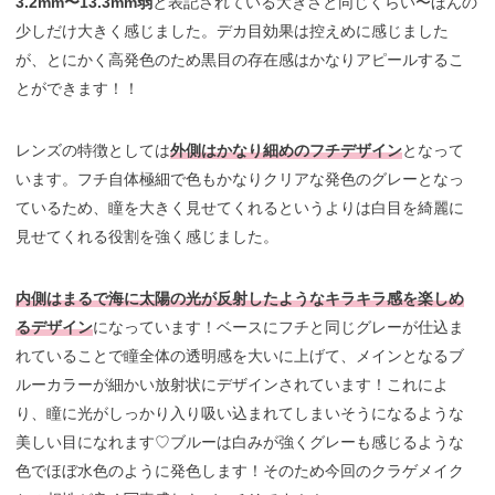
3.2mm〜13.3mm弱
と表記されている大きさと同じくらい〜ほんの
少しだけ大きく感じました。デカ目効果は控えめに感じました
が、とにかく高発色のため黒目の存在感はかなりアピールするこ
とができます！！
レンズの特徴としては
外側はかなり細めのフチデザイン
となって
います。フチ自体極細で色もかなりクリアな発色のグレーとなっ
ているため、瞳を大きく見せてくれるというよりは白目を綺麗に
見せてくれる役割を強く感じました。
内側はまるで海に太陽の光が反射したようなキラキラ感を楽しめ
るデザイン
になっています！ベースにフチと同じグレーが仕込ま
れていることで瞳全体の透明感を大いに上げて、メインとなるブ
ルーカラーが細かい放射状にデザインされています！これによ
り、瞳に光がしっかり入り吸い込まれてしまいそうになるような
美しい目になれます♡ブルーは白みが強くグレーも感じるような
色でほぼ水色のように発色します！そのため今回のクラゲメイク