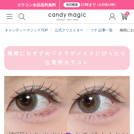
カラコン全品
送料無料
17時まで
当日発送
（土日祝14時）
0
キャンディーマジックTOP
公式クリエイター
ツナ 記事一覧
梅雨にお
梅雨におすすめ♡クラゲメイクにぴったり
な透明カラコン