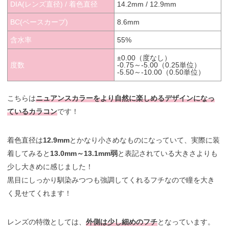
DIA(レンズ直径) / 着色直径
14.2mm / 12.9mm
BC(ベースカーブ)
8.6mm
含水率
55%
±0.00（度なし）
度数
-0.75～-5.00（0.25単位）
-5.50～-10.00（0.50単位）
こちらは
ニュアンスカラーをより自然に楽しめるデザインになっ
ているカラコン
です！
着色直径は
12.9mm
とかなり小さめなものになっていて、実際に装
着してみると
13.0mm～13.1mm弱
と表記されている大きさよりも
少し大きめに感じました！
黒目にしっかり馴染みつつも強調してくれるフチなので瞳を大き
く見せてくれます！
レンズの特徴としては、
外側は少し細めのフチ
となっています。