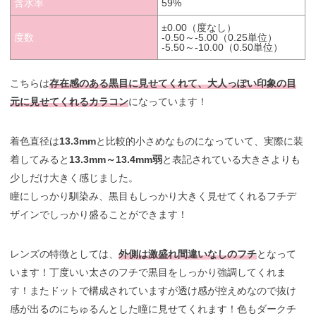
含水率
59%
±0.00（度なし）
度数
-0.50～-5.00（0.25単位）
-5.50～-10.00（0.50単位）
こちらは
存在感のある黒目に見せてくれて、大人っぽい印象の目
元に見せてくれるカラコン
になっています！
着色直径は
13.3mm
と比較的小さめなものになっていて、実際に装
着してみると
13.3mm～13.4mm弱
と表記されている大きさよりも
少しだけ大きく感じました。
瞳にしっかり馴染み、黒目もしっかり大きく見せてくれるフチデ
ザインでしっかり盛ることができます！
レンズの特徴としては、
外側は激盛れ間違いなしのフチ
となって
います！丁度いい太さのフチで黒目をしっかり強調してくれま
す！またドットで構成されていますが透け感が控えめなので抜け
感が出るのにちゅるんとした瞳に見せてくれます！色もダークチ