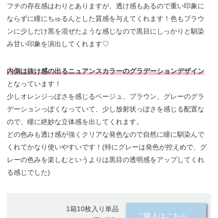
フチの存在感はわりとありますが、透け感もあるので重い印象に
ならずに瞳にちゅるんとした質感を与えてくれます！色もブラウ
ンに少しだけ黒を混ぜたような感じなので黒目にしっかりと馴染
み甘い印象を演出してくれます♡
内側は抜け感の出るニュアンスカラーのグラデーションデザイン
となっています！
少しオレンジっぽさを感じるベージュ、ブラウン、グレーのグラ
デーションっぽくなっていて、少し放射状っぽさを感じる配置な
ので、瞳に絶妙な立体感を出してくれます。
どの色みも透け感が強くクリアな発色なので自然に瞳に馴染んで
くれてかなり使いやすいです！(特にグレーは発色が控えめで、グ
レーの色みを楽しむというよりは黒目の透明感をアップしてくれ
る感じでした)
1箱10枚入り単品
ご購入はこちら