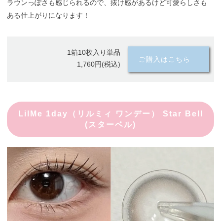
ラウンっぽさも感じられるので、抜け感があるけど可愛らしさも
ある仕上がりになります！
1箱10枚入り単品
ご購入はこちら
1,760円(税込)
LilMe 1day（リルミィ ワンデー） Star Bell
(スターベル)