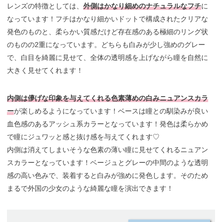
レンズの特徴としては、
外側はかなり細めのナチュラルなフチ
に
なっています！フチはかなり細かいドットで構成されたクリアな
発色のものと、柔らかい質感だけど存在感のある極細のリング状
のものの2重になっています。どちらも白みが少し強めのグレー
で、白目を綺麗に見せて、全体の透明感を上げながら瞳を自然に
大きく見せてくれます！
内側は儚げな印象を与えてくれる色素薄めの白みニュアンスカラ
ー
が楽しめるようになっています！ベースは瞳との馴染みが良い
血色感のあるアッシュ系カラーとなっています！発色は柔らかめ
で瞳にジュワッと感と抜け感を与えてくれます♡
内側は消えてしまいそうな色素の薄い瞳に見せてくれるニュアン
スカラーとなっています！ベージュとグレーの中間のような透明
感の高い色みで、装着すると白みが強めに発色します。そのため
まるで外国の少女のような綺麗な瞳を演出できます！