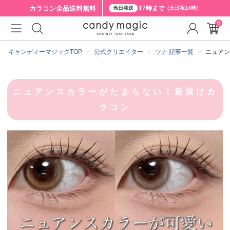
カラコン全品
送料無料
17時まで
当日発送
（土日祝14時）
0
キャンディーマジックTOP
公式クリエイター
ツナ 記事一覧
ニュアン
ニュアンスカラーがたまらない！垢抜けカ
ラコン