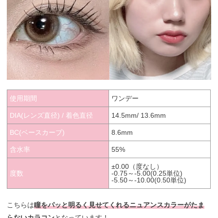
使用期間
ワンデー
DIA(レンズ直径) / 着色直径
14.5mm/ 13.6mm
BC(ベースカーブ)
8.6mm
含水率
55%
±0.00（度なし）
度数
-0.75～-5.00(0.25単位)
-5.50～-10.00(0.50単位)
こちらは
瞳をパッと明るく見せてくれるニュアンスカラーがたま
らないカラコン
となっています！