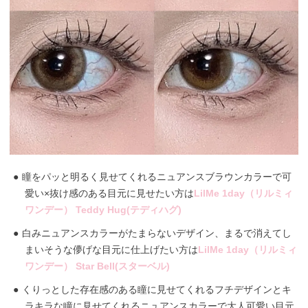
瞳をパッと明るく見せてくれるニュアンスブラウンカラーで可
愛い×抜け感のある目元に見せたい方は
LilMe 1day（リルミィ
ワンデー） Teddy Hug(テディハグ)
白みニュアンスカラーがたまらないデザイン、まるで消えてし
まいそうな儚げな目元に仕上げたい方は
LilMe 1day（リルミィ
ワンデー） Star Bell(スターベル)
くりっとした存在感のある瞳に見せてくれるフチデザインとキ
ラキラな瞳に見せてくれるニュアンスカラーで大人可愛い目元