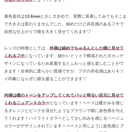
着色直径は
13.6mm
と少し大きめで、実際に装着してみてもそこま
で大きさは変わりませんでした。細めだけど存在感のあるフチで
自然な仕上がりで瞳を大きく見せてくれます♡
レンズの特徴としては、
外側は細めでちゅるんとした瞳に見せて
くれるフチ
になっています。細かいドットで構成されたボカシデ
ザインになっているため装着するとふわっと感も楽しむことがで
きます！全体的に柔らかい質感ですが、フチの存在感はありキツ
イ印象にならずに瞳を盛ることができます♡
内側は瞳のトーンをアップしてくれてパッと明るい目元に見せて
くれるニュアンスカラー
となっています！ベースは暖かみを感じ
るオレンジとピンクを混ぜたようなブラウンで瞳に血色感を与え
てくれます！ハイライトカラーとして少し白みを感じるベージュ
カラーがデザインされています！ベースと同じように血色感とブ