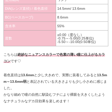
DIA(レンズ直径) / 着色直径
14.5mm/ 13.6mm
BC(ベースカーブ)
8.6mm
含水率
55%
±0.00（度なし）
度数
-0.75～-5.00(0.25単位)
-5.50～-10.00(0.50単位)
こちらは
絶妙なニュアンスカラーで色素の薄い瞳に仕上がるカラ
コン
です♡
着色直径は
13.6mm
と少し大きめで、実際に装着してみると
13.5m
m～13.6mm弱
と表記されている大きさよりも少し小さめに感じま
した。
かなり細めで瞳の自然に馴染むフチにより裸眼を大きくしたよう
なナチュラルなデカ目効果を楽しめます！