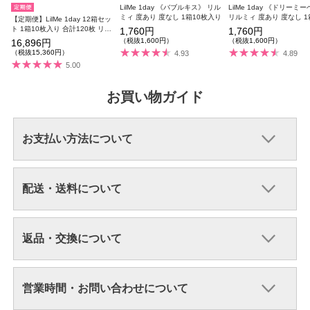
LilMe 1day 《バブルキス》 リル
LilMe 1day 《ドリーミ
ミィ 度あり 度なし 1箱10枚入り
リルミィ 度あり 度なし 1
【定期便】LilMe 1day 12箱セッ
入り
ト 1箱10枚入り 合計120枚 リル
1,760円
1,760円
ミィ
（税抜1,600円）
（税抜1,600円）
16,896円
（税抜15,360円）
4.93
4.89
5.00
お買い物ガイド
お支払い方法について
配送・送料について
返品・交換について
営業時間・お問い合わせについて