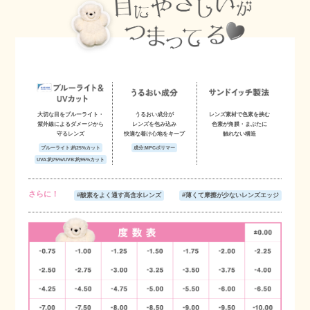
大切な目をブルーライト・
うるおい成分が
レンズ素材で色素を挟む
紫外線によるダメージから
レンズを包み込み
色素が角膜・まぶたに
守るレンズ
快適な着け心地をキープ
触れない構造
ブルーライト:約25%カット
成分:MPCポリマー
UVA:約75%/UVB:約95%カット
さらに！
#酸素をよく通す高含水レンズ
#薄くて摩擦が少ないレンズエッジ