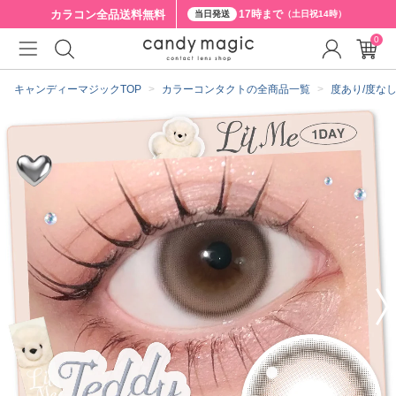
カラコン全品
送料無料
17時まで
当日発送
（土日祝14時）
0
クーポン詳細
キャンディーマジックTOP
カラーコンタクトの全商品一覧
度あり/度な