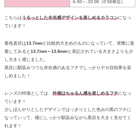
-5.50～-10.00（0.50単位）
こちらは
うるっとした水光感デザインを楽しめるカラコン
になっ
ています！
着色直径は
13.7mm
と比較的大きめのものになっていて、実際に装
着してみると
13.7mm～13.8mm
と表記されている大きさよりも少
し大きく感じました。
黒目に馴染みつつも存在感のあるフチでしっかりデカ目効果を楽
しめました！
レンズの特徴としては、
外側はちゅるん感を楽しめるフチ
になっ
ています！
少しぼんやりとしたデザインではっきりとした色みの黒のフチに
なっていって、瞳にしっかり馴染みながら黒目を大きく見せてく
れます！