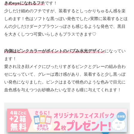
きめeyeになれるフチ
です！
少しだけ細めのフチですが、装着するとしっかりちゅるん感を楽
しめます！色はソフトな黒っぽい発色でした♪実際に装着するとほ
んの少しだけダークブラウンっぽさも感じるような発色で、黒目
を大きくしつつ可愛いらしさもプラスできます♡
内側はピンクカラーがポイントのバブみ水光デザイン
になってい
ます！
愛され泣き顔メイクにぴったりすぎるピンクとグレーの組み合わ
せになっていて、グレーは透け感があり、装着すると少し黒っぽ
い発色になりました。ピンクはまるで桃色のような色みで目元に
血色感を与えつつお砂糖みたいな甘さも瞳に与えてくれます！