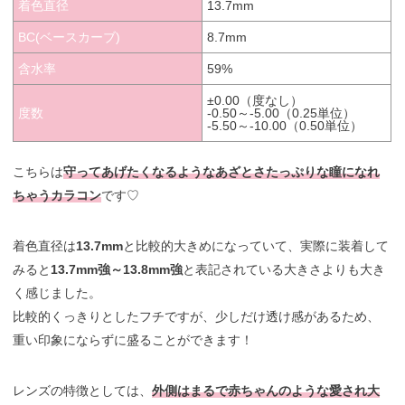
着色直径
13.7mm
BC(ベースカーブ)
8.7mm
含水率
59%
±0.00（度なし）
度数
-0.50～-5.00（0.25単位）
-5.50～-10.00（0.50単位）
こちらは
守ってあげたくなるようなあざとさたっぷりな瞳になれ
ちゃうカラコン
です♡
着色直径は
13.7mm
と比較的大きめになっていて、実際に装着して
みると
13.7mm強～13.8mm強
と表記されている大きさよりも大き
く感じました。
比較的くっきりとしたフチですが、少しだけ透け感があるため、
重い印象にならずに盛ることができます！
レンズの特徴としては、
外側はまるで赤ちゃんのような愛され大