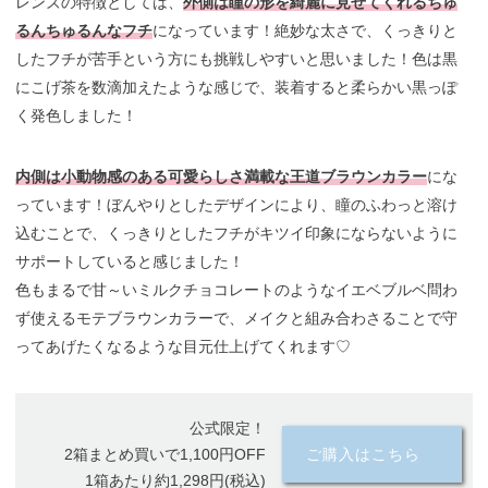
レンズの特徴としては、
外側は瞳の形を綺麗に見せてくれるちゅ
るんちゅるんなフチ
になっています！絶妙な太さで、くっきりと
したフチが苦手という方にも挑戦しやすいと思いました！色は黒
にこげ茶を数滴加えたような感じで、装着すると柔らかい黒っぽ
く発色しました！
内側は小動物感のある可愛らしさ満載な王道ブラウンカラー
にな
っています！ぼんやりとしたデザインにより、瞳のふわっと溶け
込むことで、くっきりとしたフチがキツイ印象にならないように
サポートしていると感じました！
色もまるで甘～いミルクチョコレートのようなイエベブルベ問わ
ず使えるモテブラウンカラーで、メイクと組み合わさることで守
ってあげたくなるような目元仕上げてくれます♡
公式限定！
2箱まとめ買いで1,100円OFF
ご購入はこちら
1箱あたり約1,298円(税込)