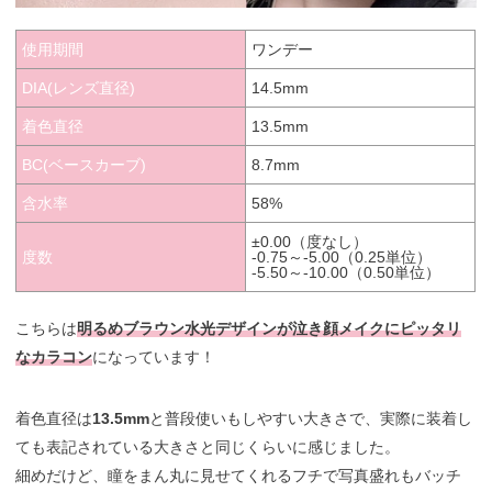
使用期間
ワンデー
DIA(レンズ直径)
14.5mm
着色直径
13.5mm
BC(ベースカーブ)
8.7mm
含水率
58%
±0.00（度なし）
度数
-0.75～-5.00（0.25単位）
-5.50～-10.00（0.50単位）
こちらは
明るめブラウン水光デザインが泣き顔メイクにピッタリ
なカラコン
になっています！
着色直径は
13.5mm
と普段使いもしやすい大きさで、実際に装着し
ても表記されている大きさと同じくらいに感じました。
細めだけど、瞳をまん丸に見せてくれるフチで写真盛れもバッチ