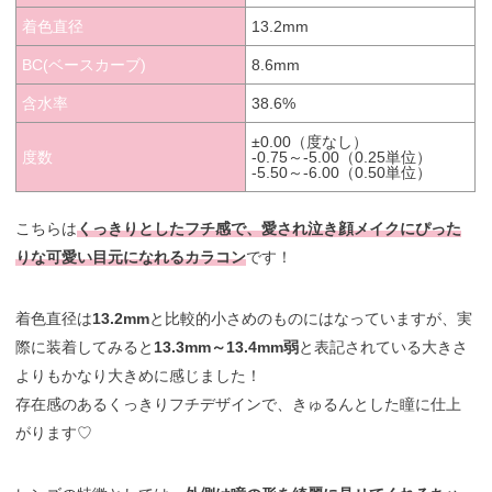
着色直径
13.2mm
BC(ベースカーブ)
8.6mm
含水率
38.6%
±0.00（度なし）
度数
-0.75～-5.00（0.25単位）
-5.50～-6.00（0.50単位）
こちらは
くっきりとしたフチ感で、愛され泣き顔メイクにぴった
りな可愛い目元になれるカラコン
です！
着色直径は
13.2mm
と比較的小さめのものにはなっていますが、実
際に装着してみると
13.3mm～13.4mm弱
と表記されている大きさ
よりもかなり大きめに感じました！
存在感のあるくっきりフチデザインで、きゅるんとした瞳に仕上
がります♡