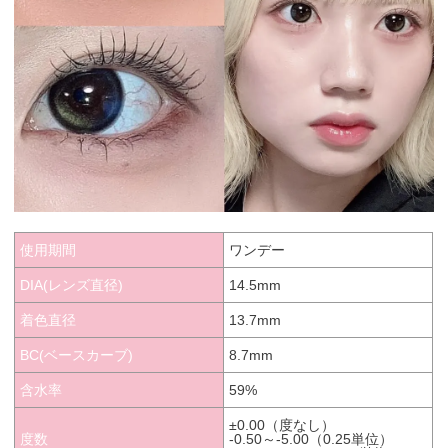
使用期間
ワンデー
DIA(レンズ直径)
14.5mm
着色直径
13.7mm
BC(ベースカーブ)
8.7mm
含水率
59%
±0.00（度なし）
度数
-0.50～-5.00（0.25単位）