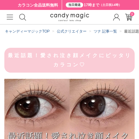
カラコン全品
送料無料
17時まで
当日発送
（土日祝14時）
0
キャンディーマジックTOP
公式クリエイター
ツナ 記事一覧
最近話題
最近話題！愛され泣き顔メイクにピッタリ
カラコン♡