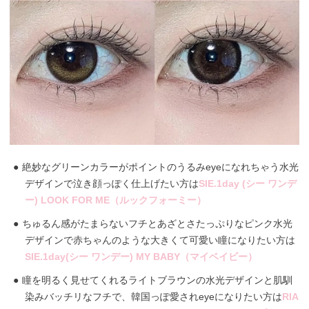
絶妙なグリーンカラーがポイントのうるみeyeになれちゃう水光
デザインで泣き顔っぽく仕上げたい方は
SIE.1day (シー ワンデ
ー) LOOK FOR ME（ルックフォーミー）
ちゅるん感がたまらないフチとあざとさたっぷりなピンク水光
デザインで赤ちゃんのような大きくて可愛い瞳になりたい方は
SIE.1day(シー ワンデー) MY BABY（マイベイビー）
瞳を明るく見せてくれるライトブラウンの水光デザインと肌馴
染みバッチリなフチで、韓国っぽ愛されeyeになりたい方は
RIA