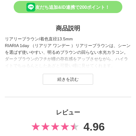
友だち追加&ID連携で200ポイント！
商品説明
リアリーブラウン/着色直径13.5mm
RIARIA 1day （リアリア ワンデー ）リアリーブラウンは、シーン
を選ばず使いやすい、明るめブラウンの回らない水光カラコン。
ダークブラウンのフチが瞳の存在感をアップさせながら、ハイラ
イトでちゅるんとしたあざと可愛い瞳に見せてくれます。
自然にあか抜けて盛れる、デイリー使いにぴったりのカラコンで
す。
RIARIA 1dayは、ティーンから絶大な人気を誇る米澤りあちゃんが
キャンマジとコラボ！
全色が回らない水光カラコン※で、可愛く見える位置にハイライ
レビュー
ト部分が固定されるのでいつでも安定して盛れる♡
4.96
トレンド感あふれるカラーラインナップで、リアルでもSNSでも
注目されること間違いなしのブランドです。