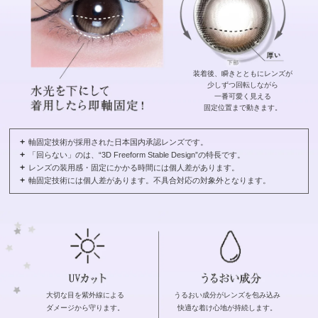
装着後、瞬きとともにレンズが
少しずつ回転しながら
一番可愛く見える
固定位置まで動きます。
軸固定技術が採用された日本国内承認レンズです。
「回らない」のは、“3D Freeform Stable Design”の特長です。
レンズの装用感・固定にかかる時間には個人差があります。
軸固定技術には個人差があります。不具合対応の対象外となります。
大切な目を紫外線による
うるおい成分がレンズを包み込み
ダメージから守ります。
快適な着け心地が持続します。