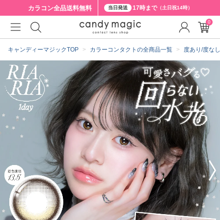
カラコン全品
送料無料
17時まで
当日発送
（土日祝14時）
0
クーポン詳細
キャンディーマジックTOP
カラーコンタクトの全商品一覧
度あり/度な