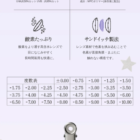
UVA:約50%カット UVB：約95%カット
成分：MPCポリマー(保存液に配合)
酸素をより通す高含水レンズで
レンズ素材で色素を挟み込むことで
目になじみやすく
色素が直接角膜・まぶたに
長時間装用も快適に。
触れない構造です。