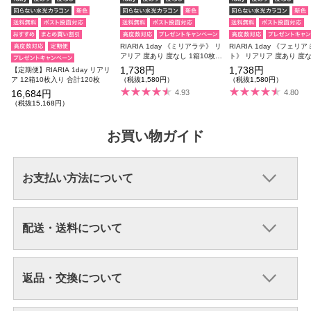
RIARIA 1day 《ミリアラテ》 リ
RIARIA 1day 《フェリ
アリア 度あり 度なし 1箱10枚入
ト》 リアリア 度あり 度な
り
10枚入り
1,738円
1,738円
【定期便】RIARIA 1day リアリ
ア 12箱10枚入り 合計120枚
（税抜1,580円）
（税抜1,580円）
16,684円
4.93
4.80
（税抜15,168円）
お買い物ガイド
お支払い方法について
配送・送料について
返品・交換について