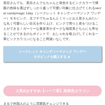
茶目さんでも、黒目さんでもちゃんと発色するピンクカラーで裸
眼の色味を選ばずしっかり盛って可愛い印象に仕上げてくれるsecr
et candymagic 1day（シークレット キャンディーマジック ワンデ
ー）モモピンク。太フチでちゅるんとくりっとお人形さんみたい
な丸く可愛らしい目元を作り上げ、ピンクで周りと差をつけるこ
とができる！ガーリーな量産系やダークな地雷系どちらにも寄せ
ることができるのもポイントで、おしゃれを格上げしてくれる一
軍ピンクカラコンになること間違いなしです。
シークレット キャンディーマジック ワンデー
モモピンクを購入する
人気&おすすめ【ハーフ系】高発色カラコン
まるで外国人のように雰囲気チェンジできる