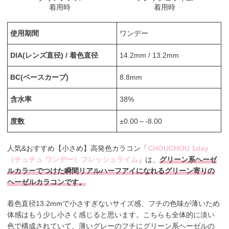
着用時
着用時
使用期間
ワンデー
DIA(レンズ直径) / 着色直径
14.2mm / 13.2mm
BC(ベースカーブ)
8.8mm
含水率
38%
度数
±0.00～-8.00
人気&おすすめ【小さめ】高発色カラコン「
CHOUCHOU 1day
（チュチュ ワンデー）フレッシュライム
」は、
グリーン系ヘーゼ
ルカラーでつけた瞬間リアルハーフアイになれるグリーン寄りの
ヘーゼルカラコンです。
着色直径13.2mmで小さすぎないサイズ感、フチの色味が薄いため
体感はもう少し小さく感じると思います。こちらも全体的に淡い
色で構成されていて、薄いグレーのフチにグリーン系ヘーゼルの