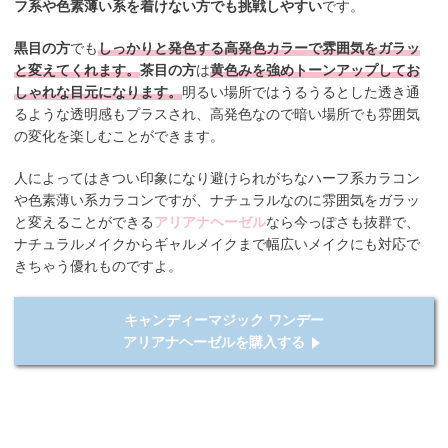
フ系や色素薄い系を着けない方でも挑戦しやすい
です。
黒目の方
でも
しっかりと発色する高発色カラーで雰囲気をガラッ
と変えてくれます。
茶目の方
は
黄色みを強めトーンアップしてお
しゃれな目元になります。
明るい場所ではうるうるとした透き通
るような透明感もプラスされ、高発色なので暗い場所でも雰囲気
の変化を楽しむことができます。
人によってはきつい印象になり避けられがちなハーフ系カラコン
や色素薄い系カラコンですが、ナチュラルなのに雰囲気をガラッ
と変えることができる
アリアナヘーゼル
なら今っぽさも抜群で、
ナチュラルメイクからギャルメイクまで幅広いメイクにも対応で
きちゃう優れものですよ。
キャンディーマジック ワンデー
アリアナヘーゼルを購入する