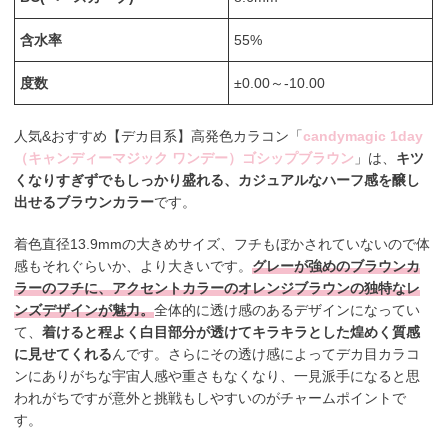
含水率
55%
度数
±0.00～-10.00
人気&おすすめ【デカ目系】高発色カラコン「
candymagic 1day
（キャンディーマジック ワンデー）ゴシップブラウン
」は、
キツ
くなりすぎずでもしっかり盛れる、カジュアルなハーフ感を醸し
出せるブラウンカラー
です。
着色直径13.9mmの大きめサイズ、フチもぼかされていないので体
感もそれぐらいか、より大きいです。
グレーが強めのブラウンカ
ラーのフチに、アクセントカラーのオレンジブラウンの独特なレ
ンズデザインが魅力。
全体的に透け感のあるデザインになってい
て、
着けると程よく白目部分が透けてキラキラとした煌めく質感
に見せてくれる
んです。さらにその透け感によってデカ目カラコ
ンにありがちな宇宙人感や重さもなくなり、一見派手になると思
われがちですが意外と挑戦もしやすいのがチャームポイントで
す。