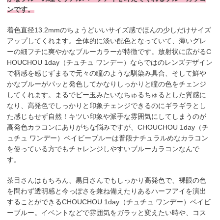
ンです。
着色直径13.2mmのちょうどいいサイズ感でほんの少しだけサイズ
アップしてくれます。全体的に淡い配色となっていて、薄いグレ
ーの細フチに爽やかなブルーカラーが特徴です。放射状に広がるC
HOUCHOU 1day（チュチュ ワンデー）ならではのレンズデザイン
で柄感を感じずまるで元々の瞳のような馴染み具合、そして鮮や
かなブルーがパッと発色してかなりしっかりと瞳の色をチェンジ
してくれます。まるでビー玉みたいなちゅるちゅるとした質感に
なり、高発色でしっかりと印象チェンジできるのにギラギラとし
た感じもせず自然！キツい印象や派手な雰囲気にしてしまうのが
高発色カラコンにありがちな悩みですが、CHOUCHOU 1day（チ
ュチュ ワンデー）ベイビーブルーは普段ナチュラルめなカラコン
を使っている方でもチャレンジしやすいブルーカラコンなんで
す。
茶目さんはもちろん、黒目さんでもしっかり高発色で、裸眼の色
を問わず透明感と今っぽさを兼ね備えたりあるハーフアイを演出
することができるCHOUCHOU 1day（チュチュ ワンデー）ベイビ
ーブルー。イベントなどで雰囲気をガラッと変えたい時や、コス