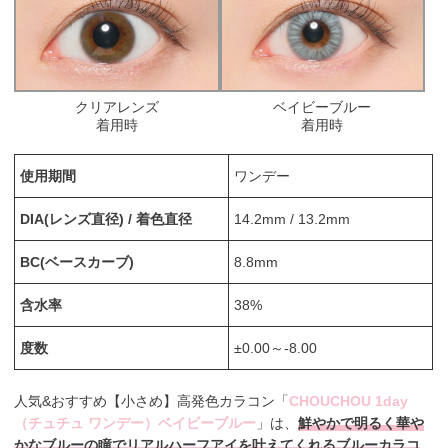
クリアレンズ
ベイビーブルー
着用時
着用時
使用期間
ワンデー
DIA(レンズ直径) / 着色直径
14.2mm / 13.2mm
BC(ベースカーブ)
8.8mm
含水率
38%
度数
±0.00～-8.00
人気&おすすめ【小さめ】高発色カラコン「
CHOUCHOU 1day
（チュチュ ワンデー）ベイビーブルー
」は、
鮮やかで明るく華や
かなブルーの瞳でリアルハーフアイを叶えてくれるブルーカラコ