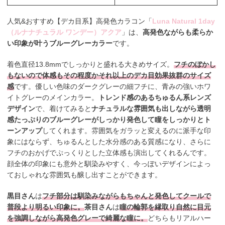
人気&おすすめ【デカ目系】高発色カラコン「
Luna Natural 1day
（ルナナチュラル ワンデー）アクア
」は、
高発色ながらも柔らか
い印象が叶うブルーグレーカラー
です。
着色直径13.8mmでしっかりと盛れる大きめサイズ。
フチのぼかし
もないので体感もその程度かそれ以上のデカ目効果抜群のサイズ
感
です。優しい色味のダークグレーの細フチに、青みの強いホワ
イトグレーのメインカラー。
トレンド感のあるちゅるん系レンズ
デザイン
で、着けてみると
ナチュラルな雰囲気も出しながら透明
感たっぷりのブルーグレーがしっかり発色して瞳をしっかりとト
ーンアップ
してくれます。雰囲気をガラッと変えるのに派手な印
象にはならず、ちゅるんとした水分感のある質感になり、さらに
フチのおかげでぷっくりとした立体感も演出してくれるんです。
顔全体の印象にも意外と馴染みやすく、今っぽいデザインによっ
ておしゃれな雰囲気も醸し出すことができます。
黒目さん
は
フチ部分は馴染みながらもちゃんと発色してクールで
普段より明るい印象に。
茶目さん
は
瞳の輪郭を縁取り自然に目元
を強調しながら高発色グレーで綺麗な瞳に。
どちらもリアルハー