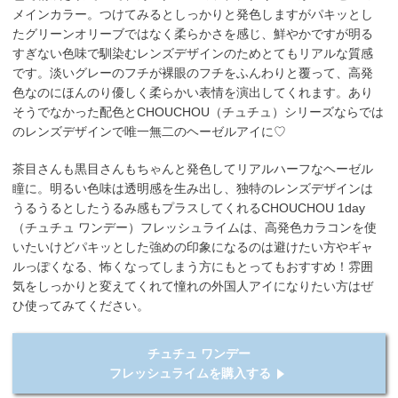
メインカラー。つけてみるとしっかりと発色しますがパキッとし
たグリーンオリーブではなく柔らかさを感じ、鮮やかですが明る
すぎない色味で馴染むレンズデザインのためとてもリアルな質感
です。淡いグレーのフチが裸眼のフチをふんわりと覆って、高発
色なのにほんのり優しく柔らかい表情を演出してくれます。あり
そうでなかった配色とCHOUCHOU（チュチュ）シリーズならでは
のレンズデザインで唯一無二のヘーゼルアイに♡
茶目さんも黒目さんもちゃんと発色してリアルハーフなヘーゼル
瞳に。明るい色味は透明感を生み出し、独特のレンズデザインは
うるうるとしたうるみ感もプラスしてくれるCHOUCHOU 1day
（チュチュ ワンデー）フレッシュライムは、高発色カラコンを使
いたいけどパキッとした強めの印象になるのは避けたい方やギャ
ルっぽくなる、怖くなってしまう方にもとってもおすすめ！雰囲
気をしっかりと変えてくれて憧れの外国人アイになりたい方はぜ
ひ使ってみてください。
チュチュ ワンデー
フレッシュライムを購入する