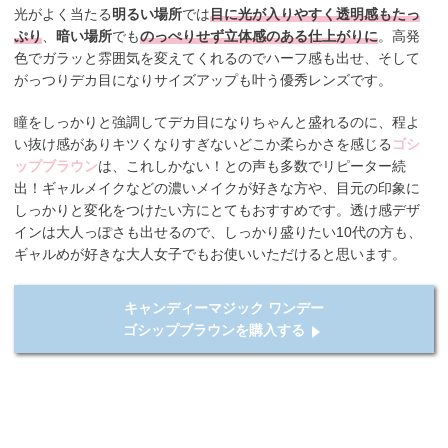
光がよく当たる
明るい場所
では
目に光が入りやすく透明感もたっ
ぷり
、
暗い場所
でも
のっぺりせず立体感のある仕上がりに
。高発
色でガラッと雰囲気を変えてくれるのでハーフ感も出せ、そして
がっつりデカ目になりサイズアップも叶う優秀レンズです。
瞳をしっかりと強調してデカ目になりちゃんと盛れるのに、程よ
い抜け感がありキツくなりすぎないどこか柔らかさを感じる
ゴシ
ップブラウン
は、これしかない！との声も多数でリピーター続
出！ギャルメイクなどの濃いメイクが好きな方や、目元の印象に
しっかりと変化をつけたい方にとてもおすすめです。透け感デザ
インは大人っぽさも出せるので、しっかり盛りたい10代の方も、
ギャルめが好きな大人女子でもお使いいただけると思います。
キャンディーマジック ワンデー
ゴシップブラウンを購入する