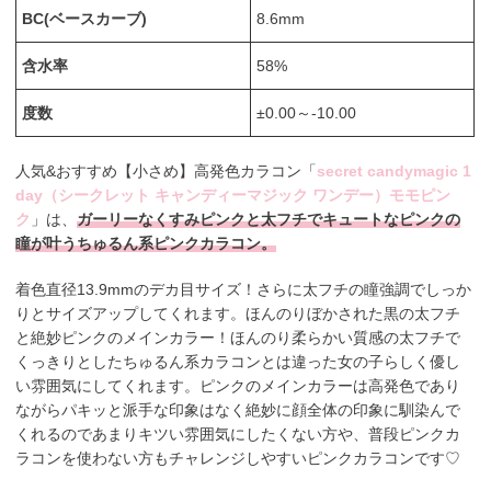
BC(ベースカーブ)
8.6mm
含水率
58%
度数
±0.00～-10.00
人気&おすすめ【小さめ】高発色カラコン「
secret candymagic 1
day（シークレット キャンディーマジック ワンデー）モモピン
ク
」は、
ガーリーなくすみピンクと太フチでキュートなピンクの
瞳が叶うちゅるん系ピンクカラコン。
着色直径13.9mmのデカ目サイズ！さらに太フチの瞳強調でしっか
りとサイズアップしてくれます。ほんのりぼかされた黒の太フチ
と絶妙ピンクのメインカラー！ほんのり柔らかい質感の太フチで
くっきりとしたちゅるん系カラコンとは違った女の子らしく優し
い雰囲気にしてくれます。ピンクのメインカラーは高発色であり
ながらパキッと派手な印象はなく絶妙に顔全体の印象に馴染んで
くれるのであまりキツい雰囲気にしたくない方や、普段ピンクカ
ラコンを使わない方もチャレンジしやすいピンクカラコンです♡