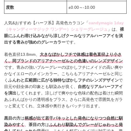
度数
±0.00～-10.00
人気&おすすめ【ハーフ系】高発色カラコン「
candymagic 1day
（キャンディーマジック ワンデー）シェリーグレージュ
」は、
裸
眼にふんわ溶け込みながら涼しげクールなリアルハーフアイを演
出する青みが強めのグレーカラー
です。
着色直径13.8mm、
大きなぼかしフチで体感は着色直径より小さ
く、同ブランドのアリアナヘーゼルとの色違いのレンズデザイン
です。青みの強いブルーグレーのぼかしフチにメイドの高い爽や
かなイエローのメインカラー。こちらもアリアナヘーゼルと同じ
く
ふんわと広範囲に広がる独特なぼかしフチのレンズデザイン
で
目元や顔全体の印象とも馴染みが良く、
自然なリアルハーフアイ
を演出
してくれます。涼しげで爽やかな色味の配色は着けた瞬間
あふれんばかりの透明感をプラス。さらに高発色で雰囲気をガラ
ッと変えてくれ、立体感や奥行きもバッチリ出ます。
黒目の方
は
柄感が出て若干パキッとした発色になりつつ自然に馴
染みやすく
、
茶目の方
は
ふんわり馴染んでグレーがじゅわっと発