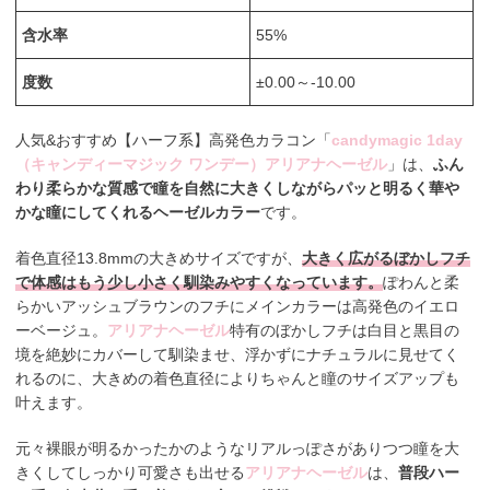
含水率
55%
度数
±0.00～-10.00
人気&おすすめ【ハーフ系】高発色カラコン「
candymagic 1day
（キャンディーマジック ワンデー）アリアナヘーゼル
」は、
ふん
わり柔らかな質感で瞳を自然に大きくしながらパッと明るく華や
かな瞳にしてくれるヘーゼルカラー
です。
着色直径13.8mmの大きめサイズですが、
大きく広がるぼかしフチ
で体感はもう少し小さく馴染みやすくなっています。
ぽわんと柔
らかいアッシュブラウンのフチにメインカラーは高発色のイエロ
ーベージュ。
アリアナヘーゼル
特有のぼかしフチは白目と黒目の
境を絶妙にカバーして馴染ませ、浮かずにナチュラルに見せてく
れるのに、大きめの着色直径によりちゃんと瞳のサイズアップも
叶えます。
元々裸眼が明るかったかのようなリアルっぽさがありつつ瞳を大
きくしてしっかり可愛さも出せる
アリアナヘーゼル
は、
普段ハー