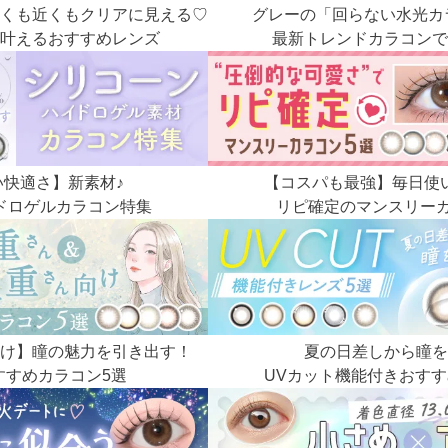
くも近くもクリアに見える♡
グレーの「回らない水光カ
叶えるおすすめレンズ
最新トレンドカラコンで
い快適さ】新素材♪
【コスパも最強】毎日使
ドロゲルカラコン特集
リピ確定のマンスリーカ
け】瞳の魅力を引き出す！
夏の日差しから瞳を
すすめカラコン5選
UVカット機能付きおすす