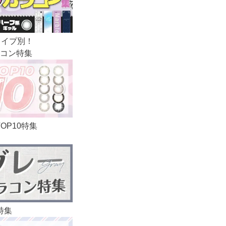
タイプ別！
コン特集
TOP10特集
特集