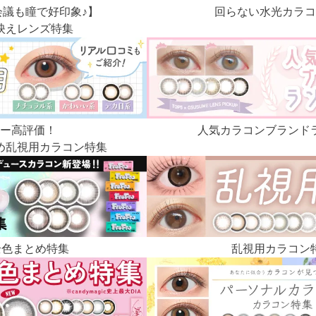
会議も瞳で好印象♪】
回らない水光カラコ
映えレンズ特集
ー高評価！
人気カラコン
ブランド
め乱視用カラコン特集
u 全色まとめ特集
乱視用カラコン