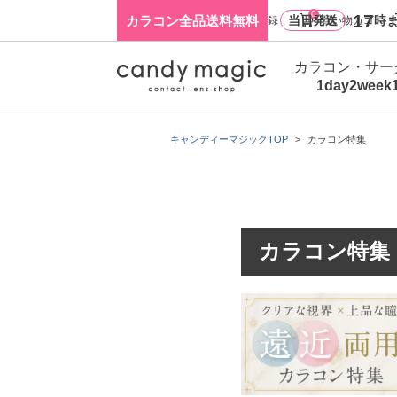
0
17
カラコン全品送料無料
当日発送
時ま
ログイン・新規会員登録
買い物カゴ
カラコン・サー
1day
2week
キャンディーマジックTOP
カラコン特集
カラコン特集