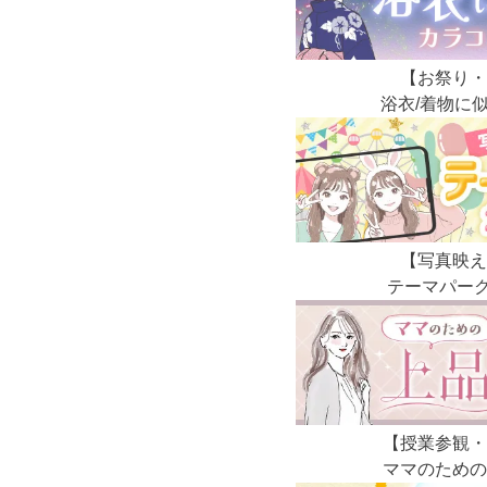
【お祭り・
浴衣/着物に
【写真映え
テーマパー
【授業参観・
ママのための