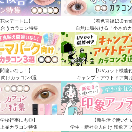
花火デートに】
【着色直径13.0m
似合うカラコン特集
自然に垢抜ける「小さめカ
間違いなし！】
【UVカット機能
ク向けカラコン3選
キャンプ・アウトドア向け
学校行事にも◎】
【新生活で使いた
上品カラコン特集
学生・新社会人向け 印象ア