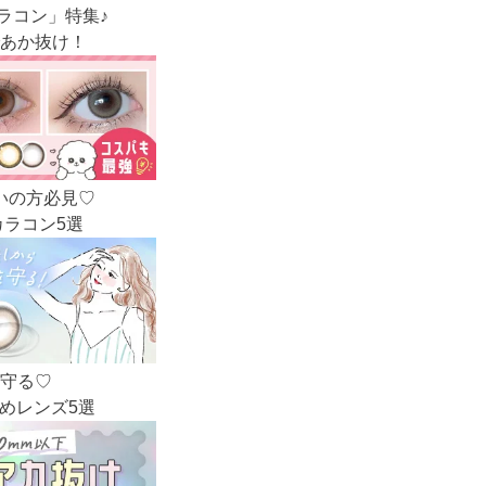
遠近両用カラコン 1day商品一覧を見る
ラコン」特集♪
あか抜け！
いの方必見♡
ラコン5選
守る♡
めレンズ5選