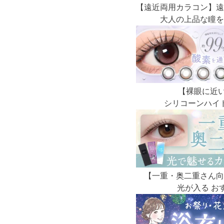
【遠近両用カラコン】遠
大人の上品な瞳を
【裸眼に近
シリコーンハイ
【一重・奥二重さん向
光が入る お