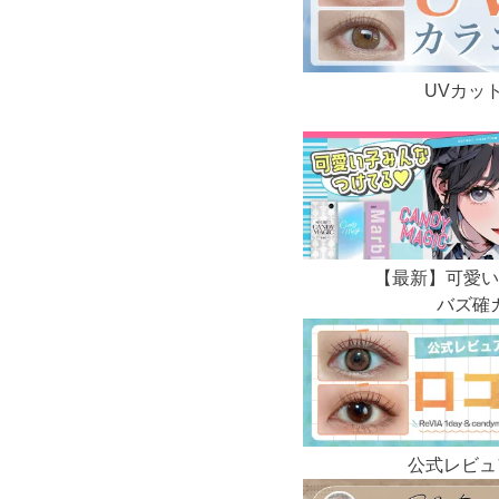
UVカッ
【最新】可愛い
バズ確
公式レビュ