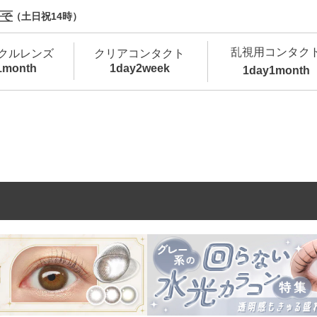
で（土日祝14時）
乱視用コンタク
クルレンズ
クリアコンタクト
1month
1day
2week
1day
1month
新商品
新商品
新商品
新商品
新商品
高含水
低
新商品
新商品
新商品
カラコン・サークルレンズ 1day 商品一覧を
カ
クリアコンタクトレンズ 1day 商品一覧を
カ