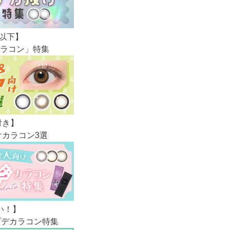
m以下】
ラコン」特集
付き】
カラコン3選
い！】
プデカラコン特集