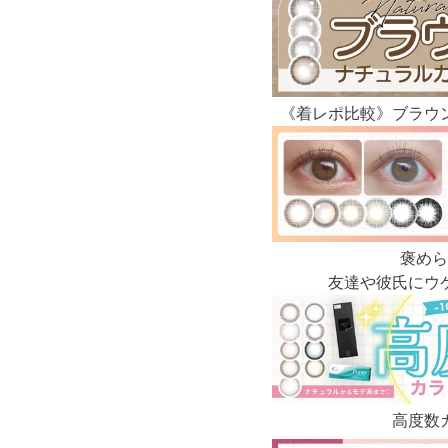
《着レポ比較》ブラウ
褒めら
友達や彼氏にウ
高度数