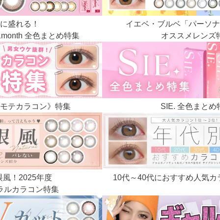
に盛れる！
イエベ・ブルベ
「パーソナ
1month
全色まとめ特集
オススメレンズ
モテカラコン》特集
SIE. 全色まと
風！2025年度
10代～40代におすすめ
人気カ
ラルカラコン特集