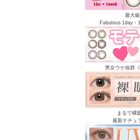
最大級
Fabulous 1day・
男女ウケ抜群
《
まるで裸眼
最新ナチュ