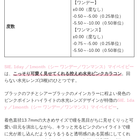
【ワンデー】
±0.00（度なし）
-0.50～-5.00（0.25単位）
-5.50～-10.00（0.50単位）
度数
【ワンマンス】
±0.00（度なし）
-0.75～-5.00（0.25単位）
-5.50～-10.00（0.50単位）
SIE. 1day ／1month（シー ワンデー／ワンマンス）マイベイビー
は、
こっそり可愛く見せてくれる控えめ水光ピンクカラコン
。回
らない水光レンズ(3種)のひとつです。
ブラックのフチとシアーブラックのメインカラーに程よい発色の
ピンクポイントハイライトの水光レンズデザインが特徴の
SIE. 1da
y ／1month（シー ワンデー／ワンマンス）マイベイビー
。
着色直径13.7mmの大きめサイズで瞳を黒目がちに見せくりっと可
愛い目元を演出しながら、キラッと光るピンクのハイライトで瞳
に光が差し込んだようなうるうると透明感のある質感にしてくれ