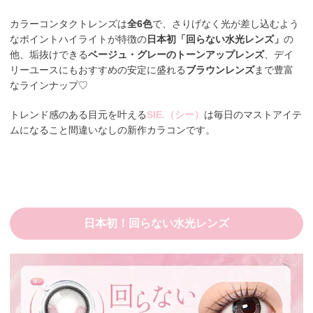
カラーコンタクトレンズは
全6色
で、さりげなく光が差し込むよう
なポイントハイライトが特徴の
日本初「回らない水光レンズ」
の
他、垢抜けできる
ベージュ・グレーのトーンアップレンズ
、デイ
リーユースにもおすすめの安定に盛れる
ブラウンレンズ
まで豊富
なラインナップ♡
トレンド感のある目元を叶える
SIE.（シー）
は毎日のマストアイテ
ムになること間違いなしの新作カラコンです。
日本初！回らない水光レンズ