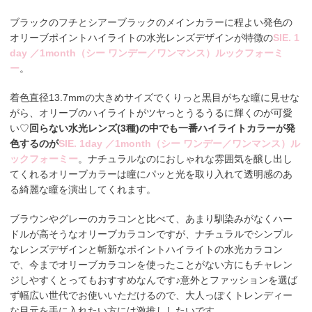
ブラックのフチとシアーブラックのメインカラーに程よい発色の
オリーブポイントハイライトの水光レンズデザインが特徴の
SIE. 1
day ／1month（シー ワンデー／ワンマンス）ルックフォーミ
ー
。
着色直径13.7mmの大きめサイズでくりっと黒目がちな瞳に見せな
がら、オリーブのハイライトがツヤっとうるうるに輝くのが可愛
い♡
回らない水光レンズ(3種)の中でも一番ハイライトカラーが発
色するのが
SIE. 1day ／1month（シー ワンデー／ワンマンス）ル
ックフォーミー
。ナチュラルなのにおしゃれな雰囲気を醸し出し
てくれるオリーブカラーは瞳にパッと光を取り入れて透明感のあ
る綺麗な瞳を演出してくれます。
ブラウンやグレーのカラコンと比べて、あまり馴染みがなくハー
ドルが高そうなオリーブカラコンですが、ナチュラルでシンプル
なレンズデザインと斬新なポイントハイライトの水光カラコン
で、今までオリーブカラコンを使ったことがない方にもチャレン
ジしやすくとってもおすすめなんです♪意外とファッションを選ば
ず幅広い世代でお使いいただけるので、大人っぽくトレンディー
な目元を手に入れたい方には激推ししたいです。