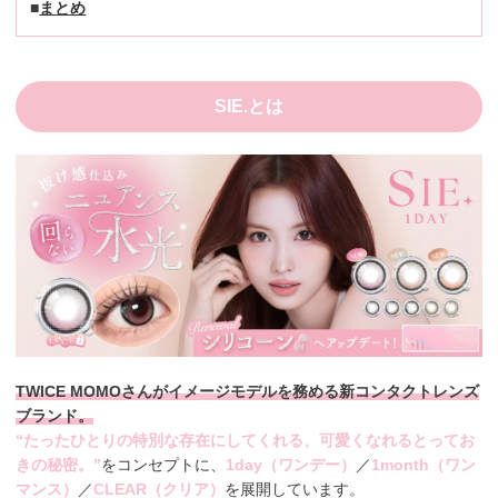
まとめ
SIE.とは
TWICE MOMOさんがイメージモデルを務める新コンタクトレンズ
ブランド。
“たったひとりの特別な存在にしてくれる、可愛くなれるとってお
きの秘密。”
をコンセプトに、
1day（ワンデー）
／
1month（ワン
マンス）
／
CLEAR（クリア）
を展開しています。