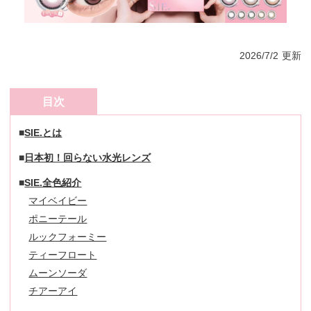
2026/7/2
更新
目次
SIE.とは
日本初！回らない水光レンズ
SIE.全色紹介
マイベイビー
ポニーテール
ルックフォーミー
ティーフロート
ムーンソーダ
チアーアイ