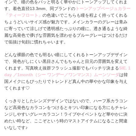
インで、瞳の色をパッと明るく華やかにトーンアップしてくれま
す。着色直径13.3mm、同ブランドの
トーンアップベージュカラー
「ティーフロート」
の色違いでこちらも瞳を程よく持ってくれる
ちょうどいいサイズ感が魅力です。メインカラーのグレーは青み
に寄っていて涼しげで透明感たっぷりの瞳に。透き通るような綺
麗な高発色で儚げな雰囲気を漂わせるブルーグレーはつけるだけ
で垢抜け旬顔に慣れちゃいます。
どんな裸眼の色でも明るい瞳にしてくれるトーンアップデザイン
で、発色がしにくい黒目さんでもちゃんと目元の雰囲気を変えて
くれます。写真映え抜群フラッシュ撮影でもバッチリ決まる
SIE. 1
day ／1month（シー ワンデー／ワンマンス）ムーンソーダ
は韓
国メイクにもぴったりでトレンドど真ん中の華やかな印象を与え
てくれます♡
くっきりとしたレンズデザインではないので、ハーフ系カラコン
など高発色なカラコンをつけるとキツい印象になる方にもチャレ
ンジしやすいグレーカラコン！ライブやイベントなど華やかに決
めたい時など、ここぞという時のマストアイテムになること間違
いなしです♪