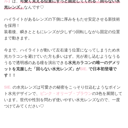
ル】
は、
可愛く見える位置にずっと固定してくれる「回らない水
光レンズ」
なんです♡
ハイライトがあるレンズの下側に厚みをもたせ安定させる新技術
を採用！
装着後、瞬きとともにレンズが少しずつ回転しながら固定の位置
まで動きます。
今まで、ハイライトが動いて左右違う位置になってしまうため水
光カラコンを避けていた方も多いはず。光が差し込むようなうる
うるで透明感のある瞳を演出できる
水光カラコンの唯一のデメリ
ットを克服した「回らない水光レンズ」が
SIE.
で日本初登場で
す！！
SIE.
の水光レンズは可愛さの秘密をこっそり仕込むようなポイン
ト水光デザインで、
ピンク・オリーブ・ブラウン
の3色を展開して
います。世代や性別を問わず使いやすい水光レンズなので、一度
つけてみてください♡