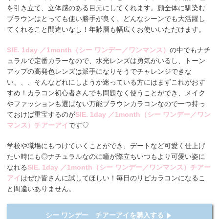
を引き立て、立体感のある目元にしてくれます。顔全体に馴染む
ブラウンはとっても使い勝手が良く、どんなシーンでも大活躍し
てくれること間違いなし！年齢層も幅広くお使いいただけます。
SIE. 1day ／1month（シー ワンデー／ワンマンス）
の中でもナチ
ュラルで定番カラーなので、水光レンズは勇気がいるし、トーン
アップの高発色レンズは派手になりそうでチャレンジできな
い、、、そんなどれにしようか迷っている方にはまずこれがおす
すめ！カラコン初心者さんでも問題なく使うことができ、メイク
やファッションも選ばない万能ブラウンカラコンなので一つ持っ
ておけば重宝するのが
SIE. 1day ／1month（シー ワンデー／ワン
マンス）チアーアイ
です♡
学校や職場にもつけていくことができ、デートなど可愛く仕上げ
たい時にも◎ナチュラルなのに瞳が際立ちいつもより可愛い姿に
なれる
SIE. 1day ／1month（シー ワンデー／ワンマンス）チアー
アイ
はぜひ皆さんに試してほしい！毎日のリピカラコンになるこ
と間違いありません。
シー ワンデー チアーアイを購入する