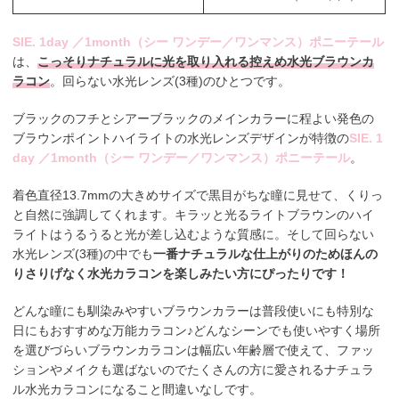
SIE. 1day ／1month（シー ワンデー／ワンマンス）ポニーテール
は、
こっそりナチュラルに光を取り入れる控えめ水光ブラウンカ
ラコン
。回らない水光レンズ(3種)のひとつです。
ブラックのフチとシアーブラックのメインカラーに程よい発色の
ブラウンポイントハイライトの水光レンズデザインが特徴の
SIE. 1
day ／1month（シー ワンデー／ワンマンス）ポニーテール
。
着色直径13.7mmの大きめサイズで黒目がちな瞳に見せて、くりっ
と自然に強調してくれます。キラッと光るライトブラウンのハイ
ライトはうるうると光が差し込むような質感に。そして回らない
水光レンズ(3種)の中でも
一番ナチュラルな仕上がりのためほんの
りさりげなく水光カラコンを楽しみたい方にぴったりです！
どんな瞳にも馴染みやすいブラウンカラーは普段使いにも特別な
日にもおすすめな万能カラコン♪どんなシーンでも使いやすく場所
を選びづらいブラウンカラコンは幅広い年齢層で使えて、ファッ
ションやメイクも選ばないのでたくさんの方に愛されるナチュラ
ル水光カラコンになること間違いなしです。