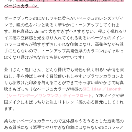
ベージュカラコン
。
ダークブラウンのぼかしフチに柔らかいベージュのレンズデザイ
ンで、瞳の色をパッと明るく華やかにトーンアップしてくれま
す。着色直径13.3mmで大きすぎず小さすぎない、程よく盛れるサ
イズ感♡立体感と光を取り入れてくれる明るいベージュのメイン
カラーは黄みが強すぎずおしゃれな印象になり、高発色ながら派
手にならないので、トーンアップ高発色系のカラコンはギャルっ
ぽくなり避けがちな方でも使いやすいです♪
茶目さん・黒目さん、どんな裸眼でも発色が良く明るい表情を演
出し、手を伸ばしやすく普段使いもしやすいブラウンカラコンよ
りも垢抜けた印象を与えることができて今っぽい華やかさで写真
映えもばっちりなベージュカラーが特徴の
SIE. 1day ／1month
（シー ワンデー／ワンマンス）ティーフロート
。Y2Kメイクや韓
国メイクにもばっちりと決まりトレンド感のある目元にしてくれ
ます。
柔らかいベージュカラーなので立体感やうるうるとした透明感の
ある質感になり派手でやりすぎな印象にはならないのにガラッと