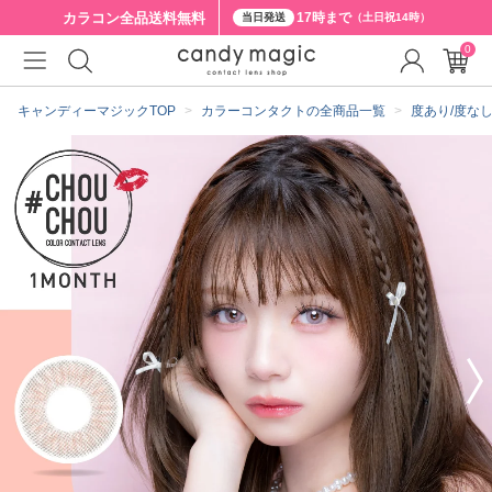
カラコン全品
送料無料
17時まで
当日発送
（土日祝14時）
0
クーポン詳細
キャンディーマジックTOP
カラーコンタクトの全商品一覧
度あり/度な