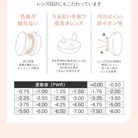
レンズ設計にもこだわっています
含水率38%の低含水レンズは
レンズ汚れの原因を
目に直接
水分蒸発が少なく、
吸収しにくい
色素が触れない
目の乾きを防ぎ
非イオン性の
サンドイッチ製法
うるおいを保ちます。
レンズを採用。