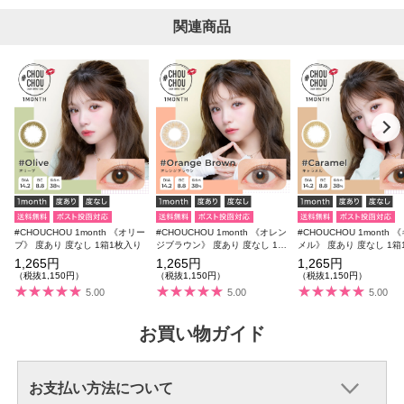
関連商品
#CHOUCHOU 1month 《オリー
#CHOUCHOU 1month 《オレン
#CHOUCHOU 1month 
ブ》 度あり 度なし 1箱1枚入り
ジブラウン》 度あり 度なし 1箱
メル》 度あり 度なし 1箱
1枚入り
り
1,265円
1,265円
1,265円
（税抜1,150円）
（税抜1,150円）
（税抜1,150円）
5.00
5.00
5.00
お買い物ガイド
お支払い方法について