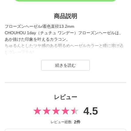
商品説明
フローズンヘーゼル/着色直径13.2mm
CHOUHOU 1day（チュチュ ワンデー）フローズンヘーゼルは、
あか抜けた印象を叶えるカラコン。
ちゅるんとしたツヤ感のある明るめヘーゼルカラーと瞳に溶け込
むグレーフチが
自然に色素薄い系の瞳を演出します。
CHOUHOUはみゆみゆこと桜井美悠さんがイメージモデルを務め
る、は「ちゅる甘質感の透明感カラコン」をコンセプトに 〈本物
っぽい“色素薄い系”レンズ〉と〈大人っぽい“ニュアンスカラー”〉
を展開するカラーコンタクトレンズブランド。
レビュー
”可愛い”を思いのままにするカラーラインナップで、パッと瞳を華
やかにする透明感デザインと自然に印象をプラスするナチュラル
4.5
デザインで構成されており、普段使いからコスプレ用まで用途幅
広くお使いいただけます。
2件
レビュー総数