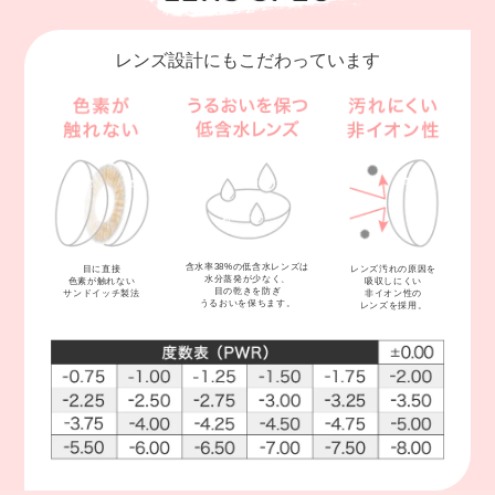
レンズ設計にもこだわっています
含水率38%の低含水レンズは
目に直接
レンズ汚れの原因を
水分蒸発が少なく、
色素が触れない
吸収しにくい
目の乾きを防ぎ
サンドイッチ製法
非イオン性の
うるおいを保ちます。
レンズを採用。