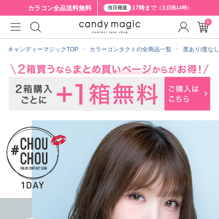
カラコン全品
送料無料
17時まで
当日発送
（土日祝14時）
0
クーポン詳細
キャンディーマジックTOP
カラーコンタクトの全商品一覧
度あり/度な