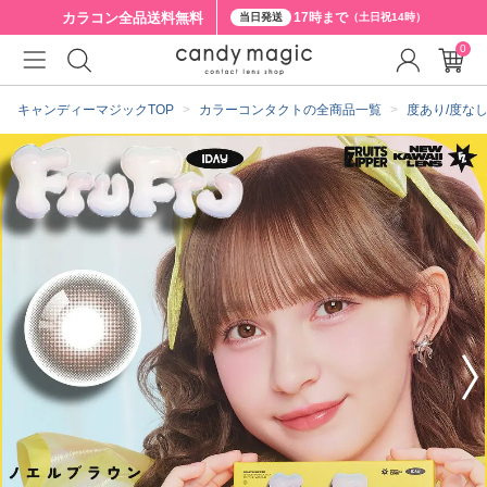
カラコン全品
送料無料
17時まで
当日発送
（土日祝14時）
0
クーポン詳細
キャンディーマジックTOP
カラーコンタクトの全商品一覧
度あり/度な