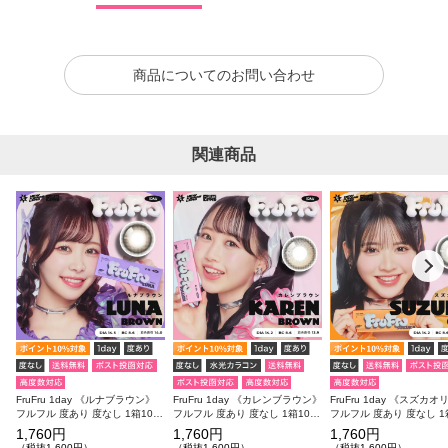
商品についてのお問い合わせ
関連商品
FruFru 1day 《ルナブラウン》
FruFru 1day 《カレンブラウン》
FruFru 1day 《スズカ
フルフル 度あり 度なし 1箱10枚
フルフル 度あり 度なし 1箱10枚
フルフル 度あり 度なし 1
入り
入り
入り
1,760円
1,760円
1,760円
（税抜1,600円）
（税抜1,600円）
（税抜1,600円）