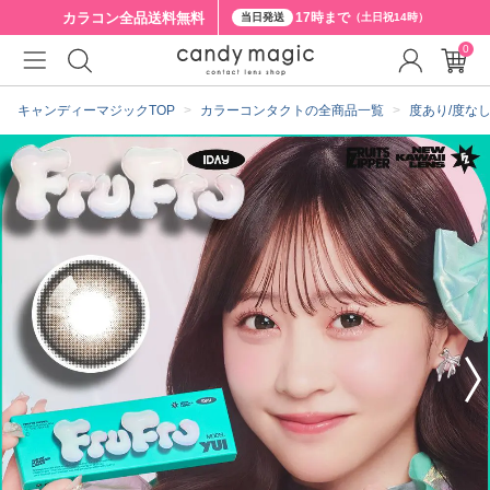
カラコン全品
送料無料
17時まで
当日発送
（土日祝14時）
0
クーポン詳細
キャンディーマジックTOP
カラーコンタクトの全商品一覧
度あり/度な