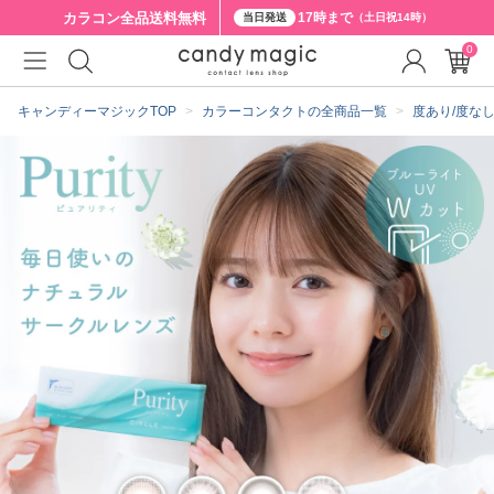
カラコン全品
送料無料
17時まで
当日発送
（土日祝14時）
0
クーポン詳細
キャンディーマジックTOP
カラーコンタクトの全商品一覧
度あり/度な